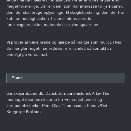
Af de mange mails vi modtager, kan vi se at vores brugere er
meget forskellige. Der er dem, som har interesse for jernbaner,
dem der skal bruge oplysninger til slægtsforskning, dem der har
købt en nedlagt station, historie interesserede,
forskningsprojekter, materiale til skoleopgaver mv.
Vi prøver at være brede og hjælpe så mange som muligt. Hvis
du mangler noget, har rettelser eller andet, så kontakt os
endeligt på vores mail.
Støtte
danskejernbaner.dk, Dansk Jernbanehistorisk Arkiv, Har
modtaget økonomisk støtte fra Frimærkehandler og
Jernbanehistoriker Peer Olav Thomassens Fond v/Det
Kongelige Bibliotek.