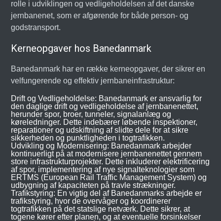
rolle i udviklingen og vedligeholdelsen af det danske
jernbanenet, som er afgørende for både person- og
godstransport.
Kerneopgaver hos Banedanmark
Banedanmark har en række kerneopgaver, der sikrer en
velfungerende og effektiv jernbaneinfrastruktur:
Drift og Vedligeholdelse: Banedanmark er ansvarlig for
den daglige drift og vedligeholdelse af jernbanenettet,
herunder spor, broer, tunneler, signalanlæg og
køreledninger. Dette indebærer løbende inspektioner,
reparationer og udskiftning af slidte dele for at sikre
sikkerheden og punktligheden i togtrafikken.
Udvikling og Modernisering: Banedanmark arbejder
kontinuerligt på at modernisere jernbanenettet gennem
store infrastrukturprojekter. Dette inkluderer elektrificering
af spor, implementering af nye signalteknologier som
ERTMS (European Rail Traffic Management System) og
udbygning af kapaciteten på travle strækninger.
Trafikstyring: En vigtig del af Banedanmarks arbejde er
trafikstyring, hvor de overvåger og koordinerer
togtrafikken på det statslige netværk. Dette sikrer, at
togene kører efter planen, og at eventuelle forsinkelser