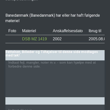
Banedanmark (Banedanmark) har eller har haft følgende
materiel
Foto
Materiel
Anskaffelsesdato
Ibrug til
DSB MZ 1419
2002
2005.08.05
Rettelser, Billeder og Tilføjelser til denne side modtages
med tak!