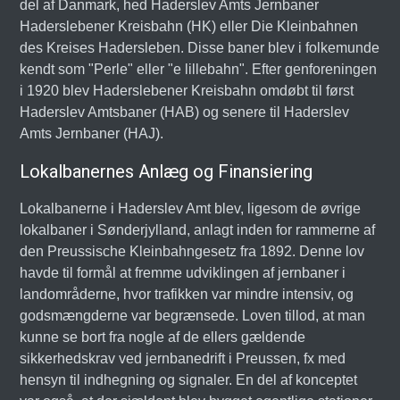
del af Danmark, hed Haderslev Amts Jernbaner
Haderslebener Kreisbahn (HK) eller Die Kleinbahnen
des Kreises Hadersleben. Disse baner blev i folkemunde
kendt som "Perle" eller "e lillebahn". Efter genforeningen
i 1920 blev Haderslebener Kreisbahn omdøbt til først
Haderslev Amtsbaner (HAB) og senere til Haderslev
Amts Jernbaner (HAJ).
Lokalbanernes Anlæg og Finansiering
Lokalbanerne i Haderslev Amt blev, ligesom de øvrige
lokalbaner i Sønderjylland, anlagt inden for rammerne af
den Preussische Kleinbahngesetz fra 1892. Denne lov
havde til formål at fremme udviklingen af jernbaner i
landområderne, hvor trafikken var mindre intensiv, og
godsmængderne var begrænsede. Loven tillod, at man
kunne se bort fra nogle af de ellers gældende
sikkerhedskrav ved jernbanedrift i Preussen, fx med
hensyn til indhegning og signaler. En del af konceptet