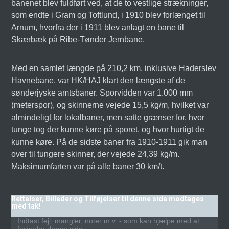
banenet blev fuldført ved, at de to vestlige strækninger,
som endte i Gram og Toftlund, i 1910 blev forlænget til
Arnum, hvorfra der i 1911 blev anlagt en bane til
Skærbæk på Ribe-Tønder Jernbane.
Med en samlet længde på 210,2 km, inklusive Haderslev
Havnebane, var HK/HAJ klart den længste af de
sønderjyske amtsbaner. Sporvidden var 1.000 mm
(meterspor), og skinnerne vejede 15,5 kg/m, hvilket var
almindeligt for lokalbaner, men satte grænser for, hvor
tunge tog der kunne køre på sporet, og hvor hurtigt de
kunne køre. På de sidste baner fra 1910-1911 gik man
over til tungere skinner, der vejede 24,39 kg/m.
Maksimumfarten var på alle baner 30 km/t.
Rettelser, Billeder og Tilføjelser til denne side modtages
med tak!