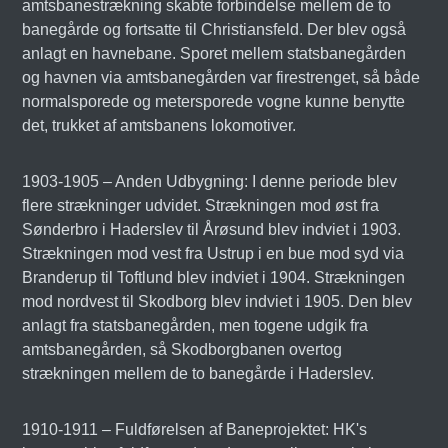
amtsbanestrækning skabte forbindelse mellem de to
banegårde og fortsatte til Christiansfeld. Der blev også
anlagt en havnebane. Sporet mellem statsbanegården
og havnen via amtsbanegården var firestrenget, så både
normalsporede og metersporede vogne kunne benytte
det, trukket af amtsbanens lokomotiver.
1903-1905 – Anden Udbygning: I denne periode blev
flere strækninger udvidet. Strækningen mod øst fra
Sønderbro i Haderslev til Årøsund blev indviet i 1903.
Strækningen mod vest fra Ustrup i en bue mod syd via
Branderup til Toftlund blev indviet i 1904. Strækningen
mod nordvest til Skodborg blev indviet i 1905. Den blev
anlagt fra statsbanegården, men togene udgik fra
amtsbanegården, så Skodborgbanen overtog
strækningen mellem de to banegårde i Haderslev.
1910-1911 – Fuldførelsen af Baneprojektet: HK's