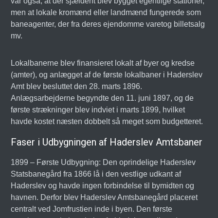
var også, at der sjældent blev bygget egentlige stationer,
men at lokale kromænd eller landmænd fungerede som
baneagenter, der fra deres ejendomme varetog billetsalg
mv.
Lokalbanerne blev finansieret lokalt af byer og kredse
(amter), og anlægget af de første lokalbaner i Haderslev
Amt blev besluttet den 28. marts 1896.
Anlægsarbejderne begyndte den 11. juni 1897, og de
første strækninger blev indviet i marts 1899, hvilket
havde kostet næsten dobbelt så meget som budgetteret.
Faser i Udbygningen af Haderslev Amtsbaner
1899 – Første Udbygning: Den oprindelige Haderslev
Statsbanegård fra 1866 lå i den vestlige udkant af
Haderslev og havde ingen forbindelse til bymidten og
havnen. Derfor blev Haderslev Amtsbanegård placeret
centralt ved Jomfrustien inde i byen. Den første