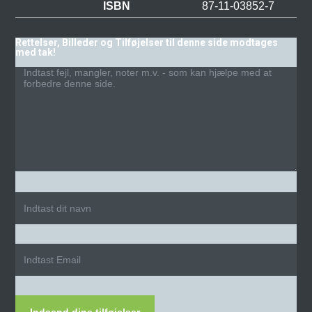
ISBN
87-11-03852-7
Rettelser, Billeder og Tilføjelser til denne side modtages
med tak!