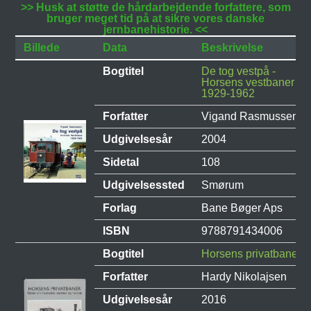
>> Husk at støtte de hårdarbejdende forfattere, som
bruger meget tid på at sikre vores danske
jernbanehistorie. <<
Billede
Data
Beskrivelse
Bogtitel
De tog vestpå -
Horsens vestbaner
1929-1962
Forfatter
Vigand Rasmussen
Udgivelsesår
2004
Sidetal
108
Udgivelsessted
Smørum
Forlag
Bane Bøger Aps
ISBN
9788791434006
Bogtitel
Horsens privatbaner
Forfatter
Hardy Nikolajsen
Udgivelsesår
2016