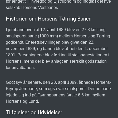
forlænget til Thyregod og Ejstrupholm og indgik i det nye
selskab Horsens Vestbaner.
Historien om Horsens-Tørring Banen
I jernbaneloven af 12. april 1889 blev en 27,8 km lang
smalsporet bane (1000 mm) mellem Horsens og Tørring
godkendt. Eneretsbevillingen blev givet den 22.
november 1889, og banen blev åbnet den 1. december
1891. Persontogene blev ført ind til statsbanestationen i
Horsens, mens der blev anlagt en særskilt godsstation
for privatbanen.
Godt syv år senere, den 23. april 1899, åbnede Horsens-
Bryrup Jernbane, som også var smalsporet. Denne bane
lejede sig ind på Tørringbanens første 6,6 km mellem
Horsens og Lund.
Tilføjelser og Udvidelser