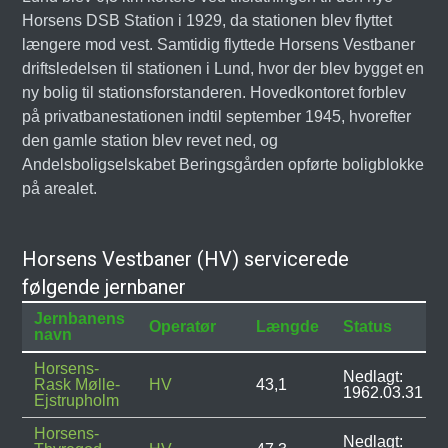
Horsens DSB Station i 1929, da stationen blev flyttet
længere mod vest. Samtidig flyttede Horsens Vestbaner
driftsledelsen til stationen i Lund, hvor der blev bygget en
ny bolig til stationsforstanderen. Hovedkontoret forblev
på privatbanestationen indtil september 1945, hvorefter
den gamle station blev revet ned, og
Andelsboligselskabet Beringsgården opførte boligblokke
på arealet.
Horsens Vestbaner (HV) servicerede
følgende jernbaner
Jernbanens
Operatør
Længde
Status
navn
Horsens-
Nedlagt:
Rask Mølle-
HV
43,1
1962.03.31
Ejstrupholm
Horsens-
Nedlagt: