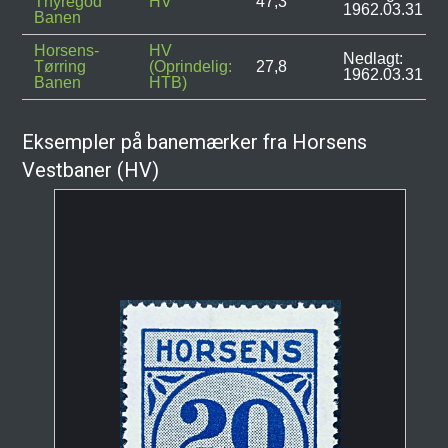
Thyregod
HV
47,3
1962.03.31
Banen
Horsens-
HV
Nedlagt:
Tørring
(Oprindelig:
27,8
1962.03.31
Banen
HTB)
Eksempler på banemærker fra Horsens
Vestbaner (HV)