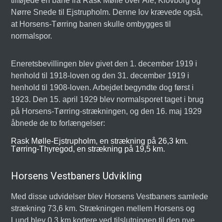
tilføjede en bane fra Rask Mølle over Åle, Klovborg og
Nørre Snede til Ejstrupholm. Denne lov krævede også,
at Horsens-Tørring banen skulle ombygges til
normalspor.
Eneretsbevillingen blev givet den 1. december 1919 i
henhold til 1918-loven og den 31. december 1919 i
henhold til 1908-loven. Arbejdet begyndte dog først i
1923. Den 15. april 1929 blev normalsporet taget i brug
på Horsens-Tørring-strækningen, og den 16. maj 1929
åbnede de to forlængelser:
Rask Mølle-Ejstrupholm, en strækning på 26,3 km.
Tørring-Thyregod, en strækning på 19,5 km.
Horsens Vestbaners Udvikling
Med disse udvidelser blev Horsens Vestbaners samlede
strækning 73,6 km. Strækningen mellem Horsens og
Lund blev 0,3 km kortere ved tilslutningen til den nye