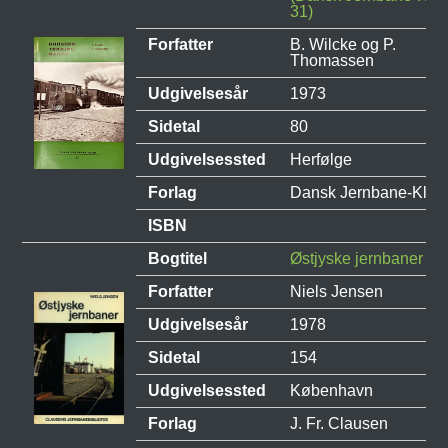
31)
Forfatter
B. Wilcke og P.
Thomassen
Udgivelsesår
1973
Sidetal
80
Udgivelsessted
Herfølge
Forlag
Dansk Jernbane-Klub
ISBN
Bogtitel
Østjyske jernbaner
Forfatter
Niels Jensen
Udgivelsesår
1978
Sidetal
154
Udgivelsessted
København
Forlag
J. Fr. Clausen