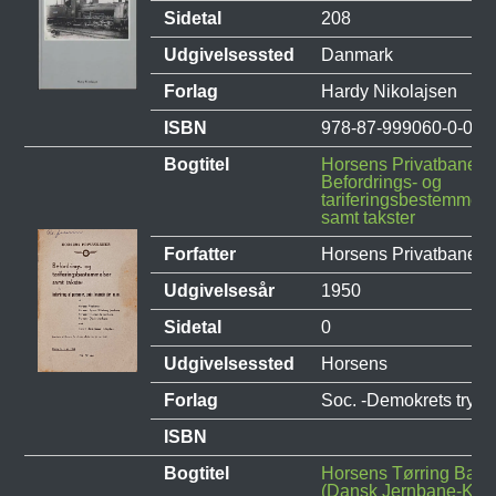
Sidetal
208
Udgivelsessted
Danmark
Forlag
Hardy Nikolajsen
ISBN
978-87-999060-0-0
Bogtitel
Horsens Privatbaner
Befordrings- og
tariferingsbestemmels
samt takster
Forfatter
Horsens Privatbaner
Udgivelsesår
1950
Sidetal
0
Udgivelsessted
Horsens
Forlag
Soc. -Demokrets tryk
ISBN
Bogtitel
Horsens Tørring Ban
(Dansk Jernbane-Klub