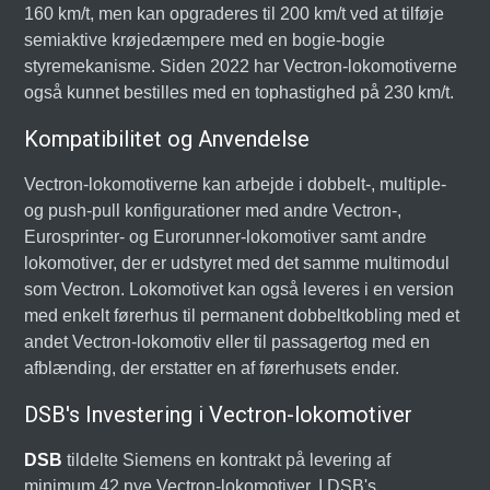
160 km/t, men kan opgraderes til 200 km/t ved at tilføje
semiaktive krøjedæmpere med en bogie-bogie
styremekanisme. Siden 2022 har Vectron-lokomotiverne
også kunnet bestilles med en tophastighed på 230 km/t.
Kompatibilitet og Anvendelse
Vectron-lokomotiverne kan arbejde i dobbelt-, multiple-
og push-pull konfigurationer med andre Vectron-,
Eurosprinter- og Eurorunner-lokomotiver samt andre
lokomotiver, der er udstyret med det samme multimodul
som Vectron. Lokomotivet kan også leveres i en version
med enkelt førerhus til permanent dobbeltkobling med et
andet Vectron-lokomotiv eller til passagertog med en
afblænding, der erstatter en af førerhusets ender.
DSB's Investering i Vectron-lokomotiver
DSB
tildelte Siemens en kontrakt på levering af
minimum 42 nye Vectron-lokomotiver. I DSB's