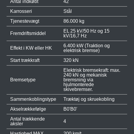
Antal indkøbt
42
Karrosseri
Stål
Tjenestevægt
86.000 kg
EL 25 kV/50 Hz og 15
Fremdriftsmiddel
kV/16,7 Hz
6.400 kW (Traktion og
Effekt i KW eller HK
elektrisk bremse)
Start trækkraft
320 kN
Elektrisk bremsekraft: max.
240 kN og mekanisk
Bremsetype
bremsning via
hjulmonterede
skivebremser.
Sammenkoblingstype
Træktøj og skruekobling
Akselrækkefølge
B0'B0'
Antal trækkende
4
aksler
Hastighed MAX
200 km/t