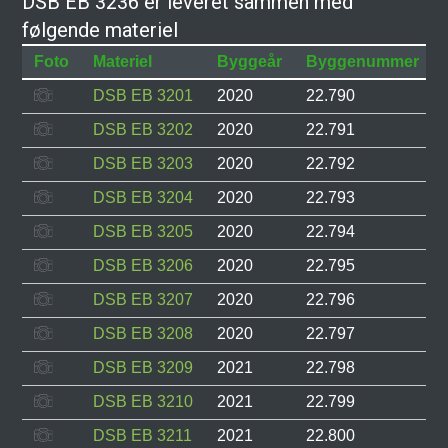
DSB EB 3236 er leveret sammen med
følgende materiel
Foto
Materiel
Byggeår
Byggenummer
DSB EB 3201
2020
22.790
DSB EB 3202
2020
22.791
DSB EB 3203
2020
22.792
DSB EB 3204
2020
22.793
DSB EB 3205
2020
22.794
DSB EB 3206
2020
22.795
DSB EB 3207
2020
22.796
DSB EB 3208
2020
22.797
DSB EB 3209
2021
22.798
DSB EB 3210
2021
22.799
DSB EB 3211
2021
22.800