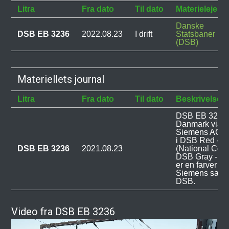
Litra
Fra dato
Til dato
Materielejer
Danske
DSB EB 3236
2022.08.23
I drift
Statsbaner
(DSB)
Materiellets journal
Litra
Fra dato
Til dato
Beskrivelse
DSB EB 3236 
Danmark via P
Siemens AG og
i DSB Red - 
DSB EB 3236
2021.08.23
(National Col
DSB Gray - R
er en farver ud
Siemens sam
DSB.
Video fra DSB EB 3236