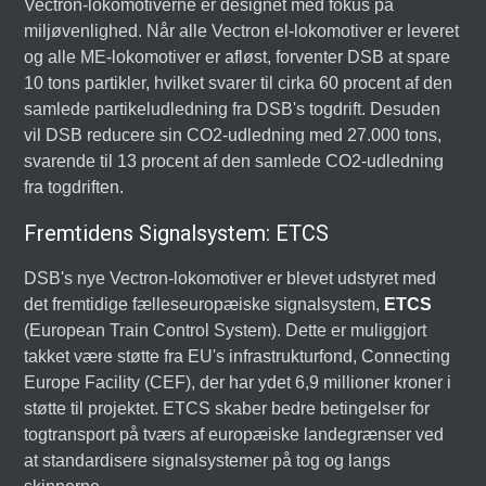
Vectron-lokomotiverne er designet med fokus på
miljøvenlighed. Når alle Vectron el-lokomotiver er leveret
og alle ME-lokomotiver er afløst, forventer DSB at spare
10 tons partikler, hvilket svarer til cirka 60 procent af den
samlede partikeludledning fra DSB's togdrift. Desuden
vil DSB reducere sin CO2-udledning med 27.000 tons,
svarende til 13 procent af den samlede CO2-udledning
fra togdriften.
Fremtidens Signalsystem: ETCS
DSB's nye Vectron-lokomotiver er blevet udstyret med
det fremtidige fælleseuropæiske signalsystem,
ETCS
(European Train Control System). Dette er muliggjort
takket være støtte fra EU's infrastrukturfond, Connecting
Europe Facility (CEF), der har ydet 6,9 millioner kroner i
støtte til projektet. ETCS skaber bedre betingelser for
togtransport på tværs af europæiske landegrænser ved
at standardisere signalsystemer på tog og langs