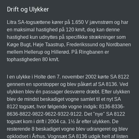
Drift og Ulykker
Litra SA-togsættene kører på 1.650 V jævnstrøm og har
en maksimal hastighed på 120 km/t, dog kan denne
hastighed kun udnyttes på specifikke strækninger som
Køge Bugt, Høje Taastrup, Frederikssund og Nordbanen
mellem Hellerup og Hillerød. På Ringbanen er
tophastigheden 80 km/t.
I en ulykke i Holte den 7. november 2002 kørte SA 8122
gennem en sporstopper og blev påkørt af SA 8136. Ved
ulykken blev én passager desværre dræbt. Efter ulykken
blev de mindst beskadiget vogne samlet til et nyt SA
8122 togsæt, hvor følgende vogne indgik: 8136-8336-
8636-8822-9822-9622-9322-9122. Det "nye" SA 8122
togsæt kom i drift i 2004 ca. 1½ år efter ulykken. De
resterende 8 beskadiget vogne blev udrangeret og blev
opklodset i Århus. Vognsæt SA 8136 udgik helt af listen