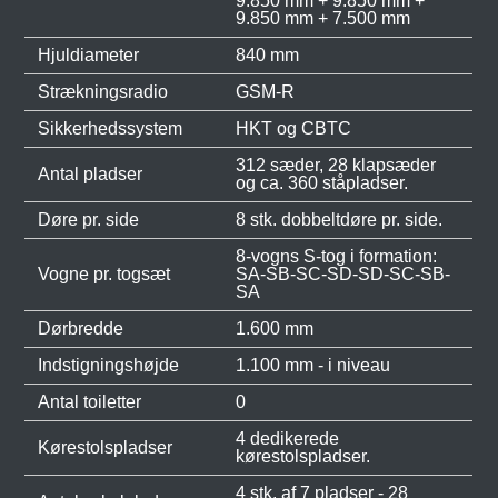
9.850 mm + 9.850 mm +
9.850 mm + 7.500 mm
Hjuldiameter
840 mm
Strækningsradio
GSM-R
Sikkerhedssystem
HKT og CBTC
312 sæder, 28 klapsæder
Antal pladser
og ca. 360 ståpladser.
Døre pr. side
8 stk. dobbeltdøre pr. side.
8-vogns S-tog i formation:
Vogne pr. togsæt
SA-SB-SC-SD-SD-SC-SB-
SA
Dørbredde
1.600 mm
Indstigningshøjde
1.100 mm - i niveau
Antal toiletter
0
4 dedikerede
Kørestolspladser
kørestolspladser.
4 stk. af 7 pladser - 28