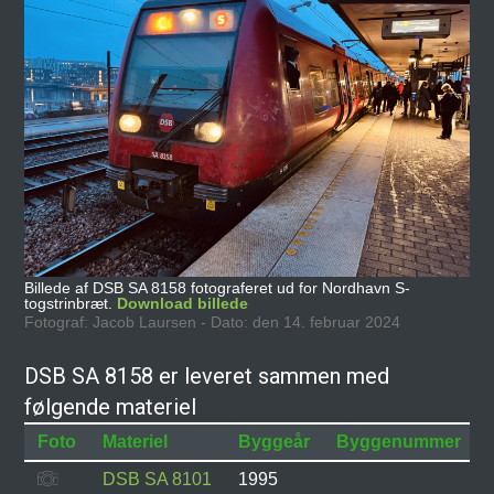
Billede af DSB SA 8158 fotograferet ud for Nordhavn S-
togstrinbræt.
Download billede
Fotograf: Jacob Laursen - Dato: den 14. februar 2024
DSB SA 8158 er leveret sammen med
følgende materiel
Foto
Materiel
Byggeår
Byggenummer
DSB SA 8101
1995