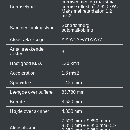
bremser med en maksimal
Bremsetype
bremse effekt på 2.950 kW /
Maksimal retardation 1,2
m/s2.
Scharfenberg
Sammenkoblingstype
automatkobling
Akselrækkefølge
A'A'A'1A'+A'1A'A'A'
Antal trækkende
8
aksler
Hastighed MAX
120 km/t
Acceleration
1,3 m/s2
Sporvidde
1.435 mm
Længde over puffere
83.780 mm
Bredde
3.520 mm
Højde over skinner
4.300 mm
7.500 mm + 9.850 mm +
9.850 mm + 9.850 mm <=>
Akselafstand