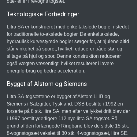
otte- eller firevogns togsæt.
Teknologiske Forbedringer
Litra SA er konstrueret med enkeltakslede bogier i stedet
for traditionelle to-akslede bogier. De enkeltakslede,
hydraulisk kurvestyrede bogier sørger for, at hjulene altid
står vinkelret på sporet, hvilket reducerer både støj og
slitage på hjul og spor. Denne konstruktion reducerer
også vægten væsentligt, hvilket resulterer i lavere
energiforbrug og bedre acceleration.
Bygget af Alstom og Siemens
Litra SA-togsættene er bygget af Alstom LHB og
Siemens i Salzgitter, Tyskland. DSB bestilte i 1992 en
forserie på 8 stk. litra SA, men efter vellykket drift blev der
i 1997 bestilt yderligere 112 nye litra SA-togsæt. På
grund af den forlængede Ringbane blev de sidste 15 stk.
8-vognstogsæt vekslet til 30 stk. 4-vognstogsæt, litra SE.