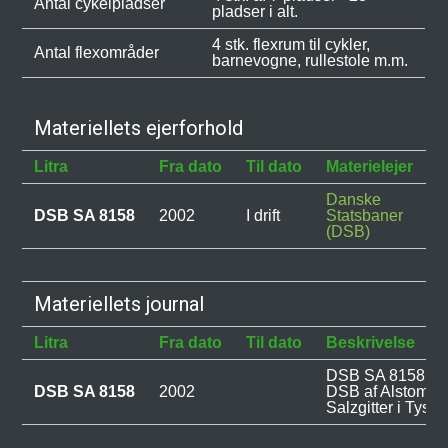
Antal cykelpladser
pladser i alt.
4 stk. flexrum til cykler,
Antal flexområder
barnevogne, rullestole m.m.
Materiellets ejerforhold
Litra
Fra dato
Til dato
Materielejer
B
Danske
DSB SA 8158
2002
I drift
Statsbaner
(DSB)
Materiellets journal
Litra
Fra dato
Til dato
Beskrivelse
DSB SA 8158 blev
DSB SA 8158
2002
DSB af Alstom L
Salzgitter i Tyskl