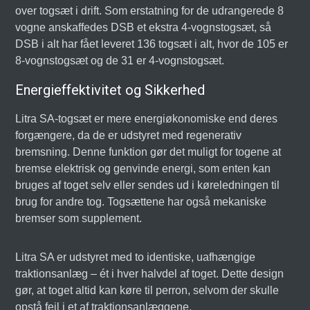
over togsæt i drift. Som erstatning for de udrangerede 8
vogne anskaffedes DSB et ekstra 4-vognstogsæt, så
DSB i alt har fået leveret 136 togsæt i alt, hvor de 105 er
8-vognstogsæt og de 31 er 4-vognstogsæt.
Energieffektivitet og Sikkerhed
Litra SA-togsæt er mere energiøkonomiske end deres
forgængere, da de er udstyret med regenerativ
bremsning. Denne funktion gør det muligt for togene at
bremse elektrisk og genvinde energi, som enten kan
bruges af toget selv eller sendes ud i køreledningen til
brug for andre tog. Togsættene har også mekaniske
bremser som supplement.
Litra SA er udstyret med to identiske, uafhængige
traktionsanlæg – ét i hver halvdel af toget. Dette design
gør, at toget altid kan køre til perron, selvom der skulle
opstå fejl i et af traktionsanlæggene.