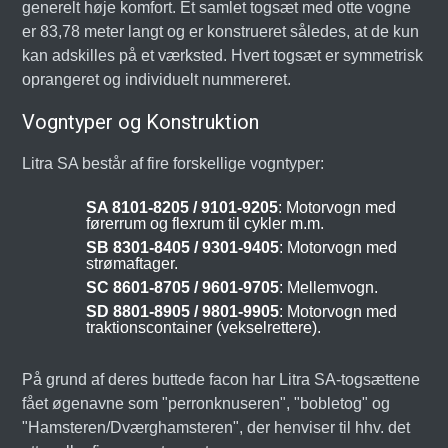
generelt høje komfort. Et samlet togsæt med otte vogne
er 83,78 meter langt og er konstrueret således, at de kun
kan adskilles på et værksted. Hvert togsæt er symmetrisk
oprangeret og individuelt nummereret.
Vogntyper og Konstruktion
Litra SA består af fire forskellige vogntyper:
SA 8101-8205 / 9101-9205
: Motorvogn med
førerrum og flexrum til cykler m.m.
SB 8301-8405 / 9301-9405
: Motorvogn med
strømaftager.
SC 8601-8705 / 9601-9705
: Mellemvogn.
SD 8801-8905 / 9801-9905
: Motorvogn med
traktionscontainer (vekselrettere).
På grund af deres buttede facon har Litra SA-togsættene
fået øgenavne som "perronknuseren", "bobletog" og
"Hamsteren/Dværghamsteren", der henviser til hhv. det