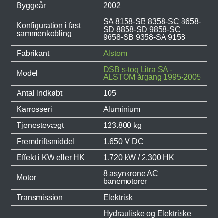
Byggeår
2002
SA 8158-SB 8358-SC 8658-
Konfiguration i fast
SD 8858-SD 9858-SC
sammenkobling
9658-SB 9358-SA 9158
Fabrikant
Alstom
DSB s-tog Litra SA -
Model
ALSTOM årgang 1995-2005
Antal indkøbt
105
Karrosseri
Aluminium
Tjenestevægt
123.800 kg
Fremdriftsmiddel
1.650 V DC
Effekt i KW eller HK
1.720 kW / 2.300 HK
8 asynkrone AC
Motor
banemotorer
Transmission
Elektrisk
Hydrauliske og Elektriske