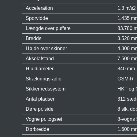
Acceleration
1,3 m/s2
Sporvidde
1.435 m
Længde over puffere
83.780 
Bredde
3.520 m
Højde over skinner
4.300 m
Akselafstand
7.500 m
Hjuldiameter
840 mm
Strækningsradio
GSM-R
Sikkerhedssystem
HKT og
Antal pladser
312 sæde
Døre pr. side
8 stk. do
Vogne pr. togsæt
8-vogns 
Dørbredde
1.600 m