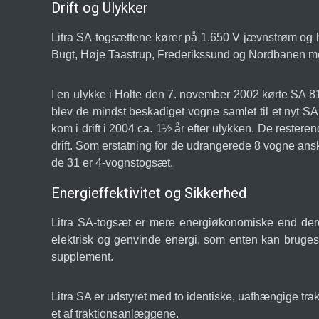
Drift og Ulykker
Litra SA-togsættene kører på 1.650 V jævnstrøm og 
Bugt, Høje Taastrup, Frederikssund og Nordbanen me
I en ulykke i Holte den 7. november 2002 kørte SA 
blev de mindst beskadiget vogne samlet til et nyt
kom i drift i 2004 ca. 1½ år efter ulykken. De rester
drift. Som erstatning for de udrangerede 8 vogne ans
de 31 er 4-vognstogsæt.
Energieffektivitet og Sikkerhed
Litra SA-togsæt er mere energiøkonomiske end dere
elektrisk og genvinde energi, som enten kan bruges
supplement.
Litra SA er udstyret med to identiske, uafhængige trakti
et af traktionsanlæggene.