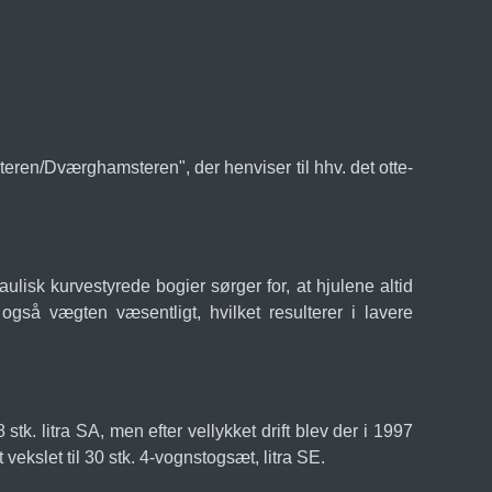
ren/Dværghamsteren", der henviser til hhv. det otte-
ulisk kurvestyrede bogier sørger for, at hjulene altid
også vægten væsentligt, hvilket resulterer i lavere
k. litra SA, men efter vellykket drift blev der i 1997
ekslet til 30 stk. 4-vognstogsæt, litra SE.