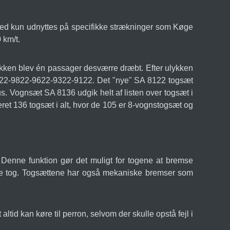
hed kun udnyttes på specifikke strækninger som Køge
 km/t.
kken blev én passager desværre dræbt. Efter ulykken
8822-9822-9622-9322-9122. Det "nye" SA 8122 togsæt
us. Vognsæt SA 8136 udgik helt af listen over togsæt i
ret 136 togsæt i alt, hvor de 105 er 8-vognstogsæt og
Denne funktion gør det muligt for togene at bremse
ndre tog. Togsættene har også mekaniske bremser som
altid kan køre til perron, selvom der skulle opstå fejl i