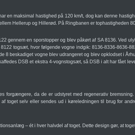
har en maksimal hastighed på 120 km/t, dog kan denne hastig
llem Hellerup og Hillerød. På Ringbanen er tophastigheden 80
8122 gennem en sporstopper og blev påkørt af SA 8136. Ved uly
 SA 8122 togsæt, hvor følgende vogne indgik: 8136-8336-8636-
ende 8 beskadiget vogne blev udrangeret og blev opklodset i Årh
kaffedes DSB et ekstra 4-vognstogsæt, så DSB i alt har fået leve
s forgængere, da de er udstyret med regenerativ bremsning. 
 af toget selv eller sendes ud i køreledningen til brug for a
onsanlæg – ét i hver halvdel af toget. Dette design gør, at toget 