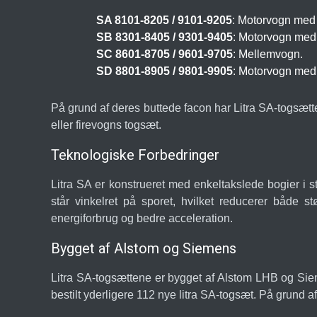
SA 8101-8205 / 9101-9205
: Motorvogn med f
SB 8301-8405 / 9301-9405
: Motorvogn med 
SC 8601-8705 / 9601-9705
: Mellemvogn.
SD 8801-8905 / 9801-9905
: Motorvogn med t
På grund af deres buttede facon har Litra SA-togsæt
eller firevogns togsæt.
Teknologiske Forbedringer
Litra SA er konstrueret med enkeltakslede bogier i st
står vinkelret på sporet, hvilket reducerer både s
energiforbrug og bedre acceleration.
Bygget af Alstom og Siemens
Litra SA-togsættene er bygget af Alstom LHB og Siemen
bestilt yderligere 112 nye litra SA-togsæt. På grund a