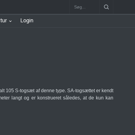
Østerport Station
Nørreport Station [1934-2002]
Nørreport Station
atur
Login
t 105 S-togsæt af denne type. SA-togsættet er kendt
meter langt og er konstrueret således, at de kun kan