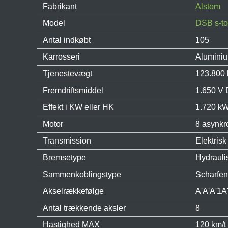
Fabrikant
Alstom
Model
DSB s-to
Antal indkøbt
105
Karrosseri
Alumini
Tjenestevægt
123.800 
Fremdriftsmiddel
1.650 V
Effekt i KW eller HK
1.720 kW
Motor
8 asynkr
Transmission
Elektrisk
Bremsetype
Hydrauli
Sammenkoblingstype
Scharfen
Akselrækkefølge
A'A'A'1A
Antal trækkende aksler
8
Hastighed MAX
120 km/t