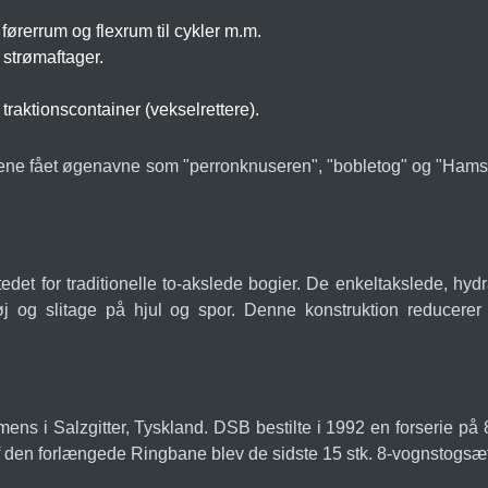
ørerrum og flexrum til cykler m.m.
strømaftager.
raktionscontainer (vekselrettere).
tene fået øgenavne som "perronknuseren", "bobletog" og "Hamste
edet for traditionelle to-akslede bogier. De enkeltakslede, hydra
tøj og slitage på hjul og spor. Denne konstruktion reducerer 
s i Salzgitter, Tyskland. DSB bestilte i 1992 en forserie på 8 st
f den forlængede Ringbane blev de sidste 15 stk. 8-vognstogsæt v