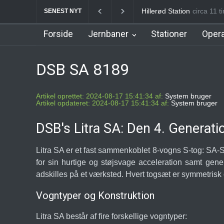
København Syd Station
3
SENEST NYT
Forside
Jernbaner
Stationer
Opera
DSB SA 8189
Artikel oprettet: 2024-08-17 15:41:34 af:
System bruger
Artikel opdateret: 2024-08-17 15:41:34 af:
System bruger
DSB's Litra SA: Den 4. Generati
Litra SA er et fast sammenkoblet 8-vogns S-tog: SA
for sin hurtige og støjsvage acceleration samt gene
adskilles på et værksted. Hvert togsæt er symmetrisk
Vogntyper og Konstruktion
Litra SA består af fire forskellige vogntyper: