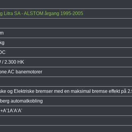
g Litra SA - ALSTOM årgang 1995-2005
um
kg
 DC
 / 2.300 HK
one AC banemotorer
ske og Elektriske bremser med en maksimal bremse effekt på 2.
berg automatkobling
'+A'1A'A'A'