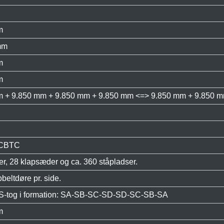
m
mm
m
m
m + 9.850 mm + 9.850 mm + 9.850 mm <=> 9.850 mm + 9.850 
 CBTC
r, 28 klapsæder og ca. 360 ståpladser.
bbeltdøre pr. side.
S-tog i formation: SA-SB-SC-SD-SD-SC-SB-SA
m