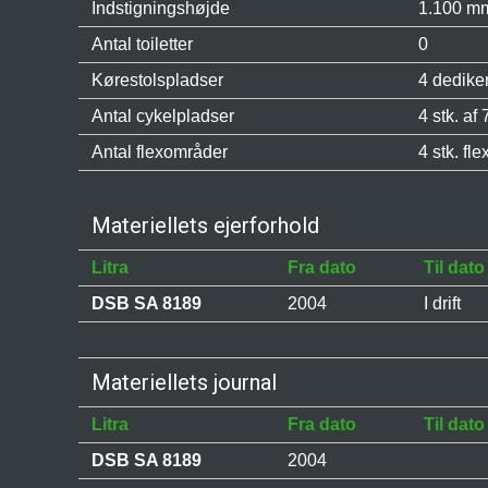
Indstigningshøjde
1.100 mm
Antal toiletter
0
Kørestolspladser
4 dedike
Antal cykelpladser
4 stk. af 
Antal flexområder
4 stk. fl
Materiellets ejerforhold
Litra
Fra dato
Til dato
DSB SA 8189
2004
I drift
Materiellets journal
Litra
Fra dato
Til dato
DSB SA 8189
2004