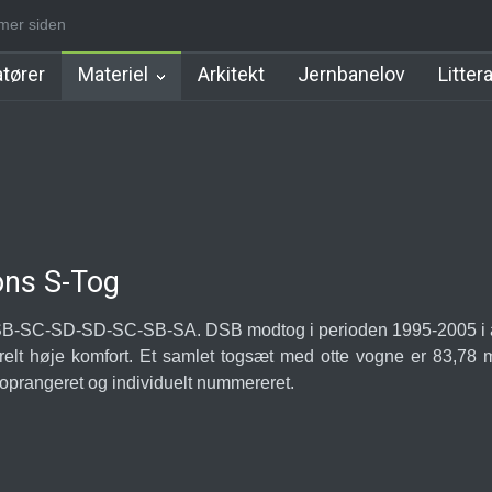
 dage siden
Nørrebro B Station [1886-1930]
Nørrebro A Station [1886-1930]
tører
Materiel
Arkitekt
Jernbanelov
Litter
ons S-Tog
-SB-SC-SD-SD-SC-SB-SA. DSB modtog i perioden 1995-2005 i al
relt høje komfort. Et samlet togsæt med otte vogne er 83,78 
 oprangeret og individuelt nummereret.