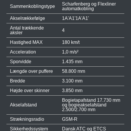
Scharfenberg og Flexliner
Sammenkoblingstype
automatkobling
Akselrækkefølge
1A'A1'1A'A1'
Antal trækkende
4
aksler
Hastighed MAX
180 km/t
Acceleration
1,0 m/s²
Sporvidde
1.435 mm
Længde over puffere
58.800 mm
Bredde
3.100 mm
Højde over skinner
3.850 mm
Bogietapafstand 17.730 mm
Akselafstand
og bogieakselafstand
2.500/2.700 mm
Strækningsradio
GSM-R
Sikkerhedssystem
Dansk ATC og ETCS