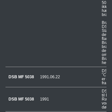
5038,
ikke 
hæmme
brand
Brand
DSB 
Statio
det ti
flamm
Brand
brand
den ik
områd
Brand
helt s
DSB M
"Chri
DSB MF 5038
1991.06.22
er de
fra ti
DSB M
til D
DSB MF 5038
1991
Rande
vogn
dørma