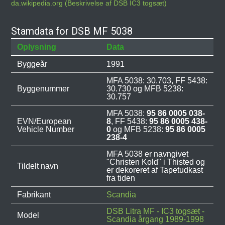
da.wikipedia.org (Beskrivelse af DSB IC3 togsæt)
Stamdata for DSB MF 5038
Oplysning
Data
Byggeår
1991
MFA 5038: 30.703, FF 5438:
Byggenummer
30.730 og MFB 5238:
30.757
MFA 5038:
95 86 0005 038-
EVN/European
8
, FF 5438:
95 86 0005 438-
Vehicle Number
0
og MFB 5238:
95 86 0005
238-4
MFA 5038 er navngivet
"Christen Kold" i Thisted og
Tildelt navn
er dekoreret af Tapetudkast
fra tiden
Fabrikant
Scandia
DSB Litra MF - IC3 togsæt -
Model
Scandia årgang 1989-1998