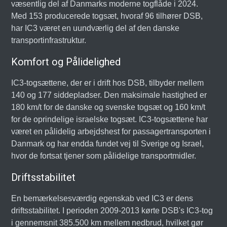
væsentlig del af Danmarks moderne togflåde i 2024.
Med 153 producerede togsæt, hvoraf 96 tilhører DSB,
har IC3 været en uundværlig del af den danske
transportinfrastruktur.
Komfort og Pålidelighed
IC3-togsættene, der er i drift hos DSB, tilbyder mellem
140 og 177 siddepladser. Den maksimale hastighed er
180 km/t for de danske og svenske togsæt og 160 km/t
for de oprindelige israelske togsæt. IC3-togsættene har
været en pålidelig arbejdshest for passagertransporten i
Danmark og har endda fundet vej til Sverige og Israel,
hvor de fortsat tjener som pålidelige transportmidler.
Driftsstabilitet
En bemærkelsesværdig egenskab ved IC3 er dens
driftsstabilitet. I perioden 2009-2013 kørte DSB's IC3-tog
i gennemsnit 385.500 km mellem nedbrud, hvilket gør