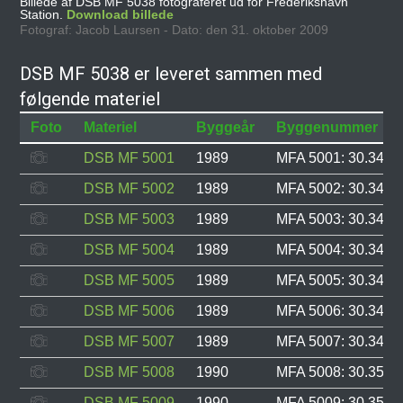
Billede af DSB MF 5038 fotograferet ud for Frederikshavn
Station.
Download billede
Fotograf: Jacob Laursen - Dato: den 31. oktober 2009
DSB MF 5038 er leveret sammen med
følgende materiel
Foto
Materiel
Byggeår
Byggenummer
DSB MF 5001
1989
MFA 5001: 30.343, 
DSB MF 5002
1989
MFA 5002: 30.344, 
DSB MF 5003
1989
MFA 5003: 30.345, 
DSB MF 5004
1989
MFA 5004: 30.346, 
DSB MF 5005
1989
MFA 5005: 30.347, 
DSB MF 5006
1989
MFA 5006: 30.348, 
DSB MF 5007
1989
MFA 5007: 30.349, 
DSB MF 5008
1990
MFA 5008: 30.350, 
DSB MF 5009
1990
MFA 5009: 30.351, 