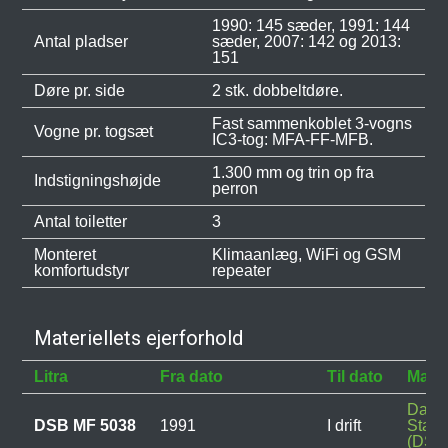
1990: 145 sæder, 1991: 144
Antal pladser
sæder, 2007: 142 og 2013:
151
Døre pr. side
2 stk. dobbeltdøre.
Fast sammenkoblet 3-vogns
Vogne pr. togsæt
IC3-tog: MFA-FF-MFB.
1.300 mm og trin op fra
Indstigningshøjde
perron
Antal toiletter
3
Monteret
Klimaanlæg, WiFi og GSM
komfortudstyr
repeater
Materiellets ejerforhold
Litra
Fra dato
Til dato
Mater
Dans
DSB MF 5038
1991
I drift
Stats
(DSB