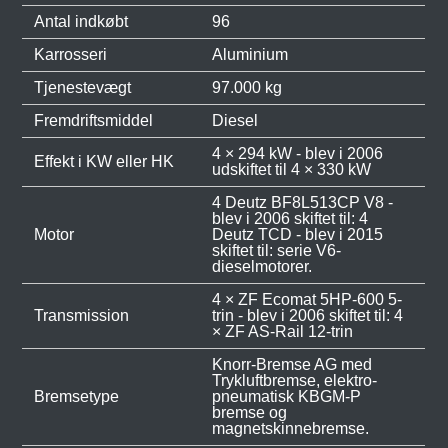
Antal indkøbt
96
Karrosseri
Aluminium
Tjenestevægt
97.000 kg
Fremdriftsmiddel
Diesel
4 × 294 kW - blev i 2006
Effekt i KW eller HK
udskiftet til 4 × 330 kW
4 Deutz BF8L513CP V8 -
blev i 2006 skiftet til: 4
Motor
Deutz TCD - blev i 2015
skiftet til: serie V6-
dieselmotorer.
4 × ZF Ecomat 5HP-600 5-
Transmission
trin - blev i 2006 skiftet til: 4
× ZF AS-Rail 12-trin
Knorr-Bremse AG med
Trykluftbremse, elektro-
Bremsetype
pneumatisk KBGM-P
bremse og
magnetskinnebremse.