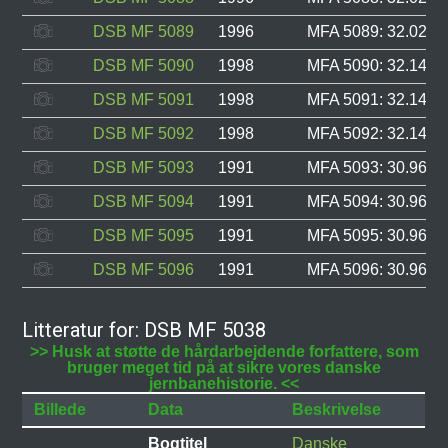
DSB MF 5089
1996
MFA 5089: 32.024, 
DSB MF 5090
1998
MFA 5090: 32.147, 
DSB MF 5091
1998
MFA 5091: 32.148, 
DSB MF 5092
1998
MFA 5092: 32.149, 
DSB MF 5093
1991
MFA 5093: 30.963, 
DSB MF 5094
1991
MFA 5094: 30.964, 
DSB MF 5095
1991
MFA 5095: 30.966, 
DSB MF 5096
1991
MFA 5096: 30.967, 
Litteratur for: DSB MF 5038
>> Husk at støtte de hårdarbejdende forfattere, som
bruger meget tid på at sikre vores danske
jernbanehistorie. <<
Billede
Data
Beskrivelse
Bogtitel
Danske