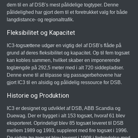
dem til en af DSB's mest pålidelige togtyper. Denne
pålidelighed har gjort dem til et foretrukket valg for både
langdistance- og regionaltrafik.
Fleksibilitet og Kapacitet
IC3-togsættene udgør en vigtig del af DSB's flåde på
grund af deres fleksibilitet og kapacitet. Op til fem togsæt
kan kobles sammen, hvilket skaber en imponerende
toglængde på 292,5 meter med i alt 720 siddepladser.
Denne evne til at tilpasse sig passagerbehovene har
gjort IC3 til en alsidig og pålidelig ressource for DSB.
Historie og Produktion
IC3 er designet og udviklet af DSB, ABB Scandia og
Duewag. Der er bygget i alt 153 togsæt, hvoraf 61 blev
eksporteret. Oprindeligt blev 85 togsæt leveret til DSB
mellem 1989 og 1993, suppleret med fire togsæt i 1996.
De sidste tre togsæt blev leveret i 1998 i forbindelse med