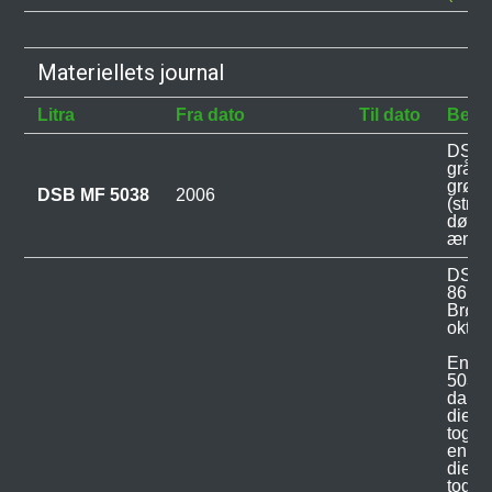
Materiellets journal
Litra
Fra dato
Til dato
Beskr
DSB M
grå o
grønn
DSB MF 5038
2006
(stri
dørma
ændret
DSB M
861 o
Brøru
oktob
En p
5038 
da der
diese
togfø
en uno
diese
togfø