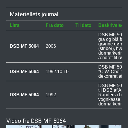
Materiellets journal
Litra
Fra dato
Til dato
Beskrivelse
DSB MF 5064 bl
grå og blå far
grønne dørmar
DSB MF 5064
2006
(striber), hvor
dørmarkeringe
ændret til røde
DSB MF 5064 
DSB MF 5064
1992.10.10
"C.W. Obel" i 
dekoreret af J
DSB MF 5064 b
til DSB af AB
DSB MF 5064
1992
Randers i bema
vognkasse me
dørmarkeringe
Video fra DSB MF 5064