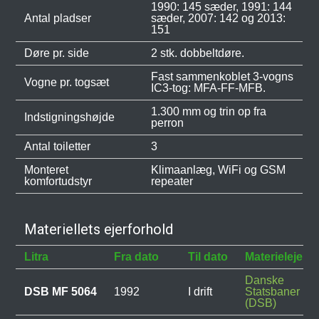
1990: 145 sæder, 1991: 144
Antal pladser
sæder, 2007: 142 og 2013:
151
Døre pr. side
2 stk. dobbeltdøre.
Fast sammenkoblet 3-vogns
Vogne pr. togsæt
IC3-tog: MFA-FF-MFB.
1.300 mm og trin op fra
Indstigningshøjde
perron
Antal toiletter
3
Monteret
Klimaanlæg, WiFi og GSM
komfortudstyr
repeater
Materiellets ejerforhold
Litra
Fra dato
Til dato
Materielejer
Danske
DSB MF 5064
1992
I drift
Statsbaner
(DSB)