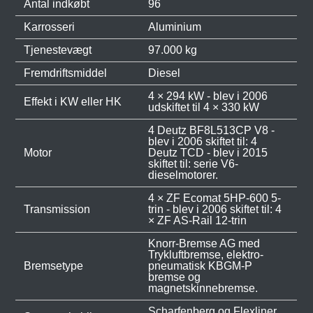
Antal indkøbt
96
Karrosseri
Aluminium
Tjenestevægt
97.000 kg
Fremdriftsmiddel
Diesel
4 × 294 kW - blev i 2006
Effekt i KW eller HK
udskiftet til 4 × 330 kW
4 Deutz BF8L513CP V8 -
blev i 2006 skiftet til: 4
Motor
Deutz TCD - blev i 2015
skiftet til: serie V6-
dieselmotorer.
4 × ZF Ecomat 5HP-600 5-
Transmission
trin - blev i 2006 skiftet til: 4
× ZF AS-Rail 12-trin
Knorr-Bremse AG med
Trykluftbremse, elektro-
Bremsetype
pneumatisk KBGM-P
bremse og
magnetskinnebremse.
Scharfenberg og Flexliner