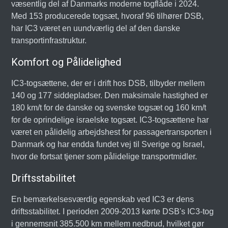
væsentlig del af Danmarks moderne togflåde i 2024.
Med 153 producerede togsæt, hvoraf 96 tilhører DSB,
har IC3 været en uundværlig del af den danske
transportinfrastruktur.
Komfort og Pålidelighed
IC3-togsættene, der er i drift hos DSB, tilbyder mellem
140 og 177 siddepladser. Den maksimale hastighed er
180 km/t for de danske og svenske togsæt og 160 km/t
for de oprindelige israelske togsæt. IC3-togsættene har
været en pålidelig arbejdshest for passagertransporten i
Danmark og har endda fundet vej til Sverige og Israel,
hvor de fortsat tjener som pålidelige transportmidler.
Driftsstabilitet
En bemærkelsesværdig egenskab ved IC3 er dens
driftsstabilitet. I perioden 2009-2013 kørte DSB's IC3-tog
i gennemsnit 385.500 km mellem nedbrud, hvilket gør