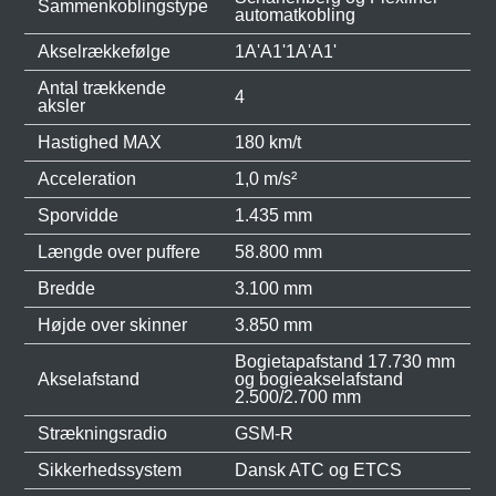
Sammenkoblingstype
automatkobling
Akselrækkefølge
1A'A1'1A'A1'
Antal trækkende
4
aksler
Hastighed MAX
180 km/t
Acceleration
1,0 m/s²
Sporvidde
1.435 mm
Længde over puffere
58.800 mm
Bredde
3.100 mm
Højde over skinner
3.850 mm
Bogietapafstand 17.730 mm
Akselafstand
og bogieakselafstand
2.500/2.700 mm
Strækningsradio
GSM-R
Sikkerhedssystem
Dansk ATC og ETCS