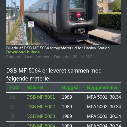
Billede af DSB MF 5064 fotograferet ud for Haslev Station.
Download billede
Fotograf: Jacob Laursen - Dato: den 20. juli 2022
DSB MF 5064 er leveret sammen med
følgende materiel
Foto
Materiel
Byggeår
Byggenummer
DSB MF 5001
1989
MFA 5001: 30.343, 
DSB MF 5002
1989
MFA 5002: 30.344, 
DSB MF 5003
1989
MFA 5003: 30.345, 
DSB MF 5004
1989
MFA 5004: 30.346, 