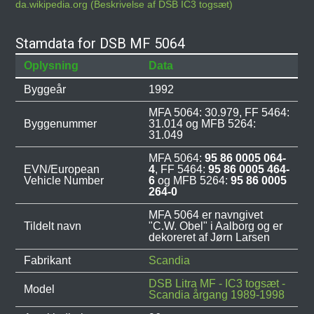
da.wikipedia.org (Beskrivelse af DSB IC3 togsæt)
Stamdata for DSB MF 5064
Oplysning
Data
Byggeår
1992
MFA 5064: 30.979, FF 5464:
Byggenummer
31.014 og MFB 5264:
31.049
MFA 5064:
95 86 0005 064-
EVN/European
4
, FF 5464:
95 86 0005 464-
Vehicle Number
6
og MFB 5264:
95 86 0005
264-0
MFA 5064 er navngivet
Tildelt navn
"C.W. Obel" i Aalborg og er
dekoreret af Jørn Larsen
Fabrikant
Scandia
DSB Litra MF - IC3 togsæt -
Model
Scandia årgang 1989-1998