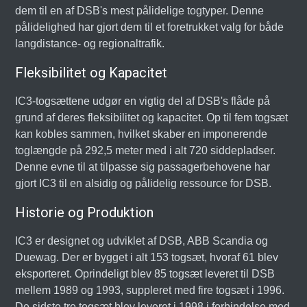
dem til en af DSB's mest pålidelige togtyper. Denne
pålidelighed har gjort dem til et foretrukket valg for både
langdistance- og regionaltrafik.
Fleksibilitet og Kapacitet
IC3-togsættene udgør en vigtig del af DSB's flåde på
grund af deres fleksibilitet og kapacitet. Op til fem togsæt
kan kobles sammen, hvilket skaber en imponerende
toglængde på 292,5 meter med i alt 720 siddepladser.
Denne evne til at tilpasse sig passagerbehovene har
gjort IC3 til en alsidig og pålidelig ressource for DSB.
Historie og Produktion
IC3 er designet og udviklet af DSB, ABB Scandia og
Duewag. Der er bygget i alt 153 togsæt, hvoraf 61 blev
eksporteret. Oprindeligt blev 85 togsæt leveret til DSB
mellem 1989 og 1993, suppleret med fire togsæt i 1996.
De sidste tre togsæt blev leveret i 1998 i forbindelse med