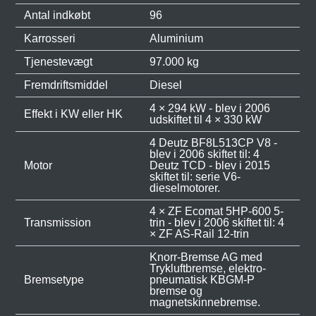
Antal indkøbt
96
Karrosseri
Aluminium
Tjenestevægt
97.000 kg
Fremdriftsmiddel
Diesel
4 × 294 kW - blev i 2006
Effekt i KW eller HK
udskiftet til 4 × 330 kW
4 Deutz BF8L513CP V8 -
blev i 2006 skiftet til: 4
Motor
Deutz TCD - blev i 2015
skiftet til: serie V6-
dieselmotorer.
4 × ZF Ecomat 5HP-600 5-
Transmission
trin - blev i 2006 skiftet til: 4
× ZF AS-Rail 12-trin
Knorr-Bremse AG med
Trykluftbremse, elektro-
Bremsetype
pneumatisk KBGM-P
bremse og
magnetskinnebremse.