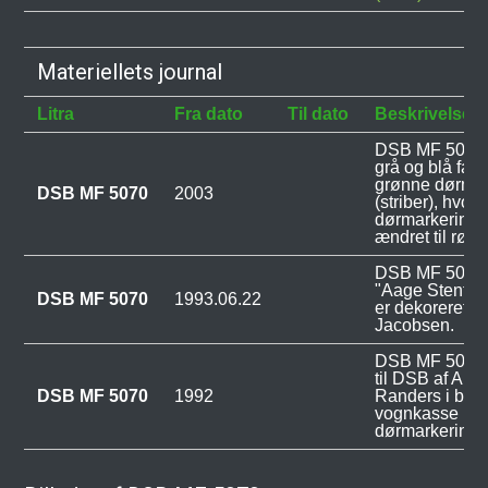
Materiellets journal
Litra
Fra dato
Til dato
Beskrivelse
DSB MF 5070 bl
grå og blå far
grønne dørmar
DSB MF 5070
2003
(striber), hvor
dørmarkeringe
ændret til røde
DSB MF 5070 
"Aage Stentoft
DSB MF 5070
1993.06.22
er dekoreret af
Jacobsen.
DSB MF 5070 b
til DSB af AB
DSB MF 5070
1992
Randers i bema
vognkasse me
dørmarkeringe