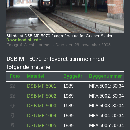
Billede af DSB MF 5070 fotograferet ud for Gedser Station.
Download billede
Fotograf: Jacob Laursen - Dato: den 29. november 2008
DSB MF 5070 er leveret sammen med
følgende materiel
Foto
Materiel
Byggeår
Byggenummer
DSB MF 5001
1989
MFA 5001: 30.343, 
DSB MF 5002
1989
MFA 5002: 30.344, 
DSB MF 5003
1989
MFA 5003: 30.345, 
DSB MF 5004
1989
MFA 5004: 30.346, 
DSB MF 5005
1989
MFA 5005: 30.347, 