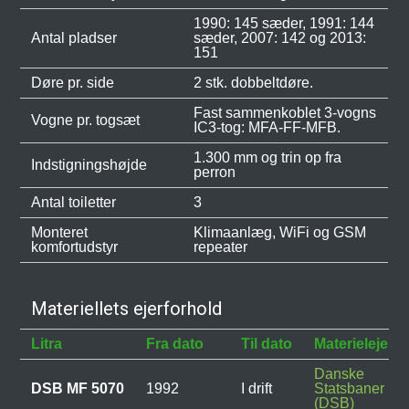
1990: 145 sæder, 1991: 144
Antal pladser
sæder, 2007: 142 og 2013:
151
Døre pr. side
2 stk. dobbeltdøre.
Fast sammenkoblet 3-vogns
Vogne pr. togsæt
IC3-tog: MFA-FF-MFB.
1.300 mm og trin op fra
Indstigningshøjde
perron
Antal toiletter
3
Monteret
Klimaanlæg, WiFi og GSM
komfortudstyr
repeater
Materiellets ejerforhold
Litra
Fra dato
Til dato
Materielejer
Danske
DSB MF 5070
1992
I drift
Statsbaner
(DSB)