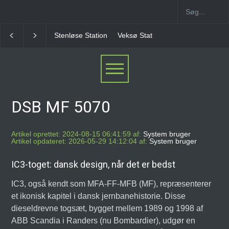
Veksø Station
Måløv Station
Herlev Station
Ba
DSB MF 5070
Artikel oprettet: 2024-08-15 06:41:59 af:
System bruger
Artikel opdateret: 2026-05-29 14:12:04 af:
System bruger
IC3-toget: dansk design, når det er bedst
IC3, også kendt som MFA-FF-MFB (MF), repræsenterer
et ikonisk kapitel i dansk jernbanehistorie. Disse
dieseldrevne togsæt, bygget mellem 1989 og 1998 af
ABB Scandia i Randers (nu Bombardier), udgør en