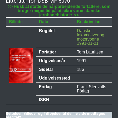
Litteratur for: DSB MF 5070
>> Husk at støtte de hårdarbejdende forfattere, som
bruger meget tid på at sikre vores danske
jernbanehistorie. <<
Billede
Data
Beskrivelse
Bogtitel
Danske
lokomotiver og
motorvogne
1991-01-01
Forfatter
Tom Lauritsen
Udgivelsesår
1991
Sidetal
186
Udgivelsessted
Forlag
Frank Stenvalls
Förlag
ISBN
Rettelser, Billeder og Tilføjelser til denne side modtages
med tak!