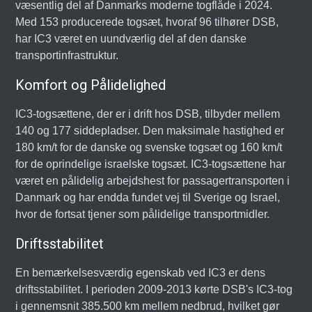
væsentlig del af Danmarks moderne togflåde i 2024.
Med 153 producerede togsæt, hvoraf 96 tilhører DSB,
har IC3 været en uundværlig del af den danske
transportinfrastruktur.
Komfort og Pålidelighed
IC3-togsættene, der er i drift hos DSB, tilbyder mellem
140 og 177 siddepladser. Den maksimale hastighed er
180 km/t for de danske og svenske togsæt og 160 km/t
for de oprindelige israelske togsæt. IC3-togsættene har
været en pålidelig arbejdshest for passagertransporten i
Danmark og har endda fundet vej til Sverige og Israel,
hvor de fortsat tjener som pålidelige transportmidler.
Driftsstabilitet
En bemærkelsesværdig egenskab ved IC3 er dens
driftsstabilitet. I perioden 2009-2013 kørte DSB's IC3-tog
i gennemsnit 385.500 km mellem nedbrud, hvilket gør