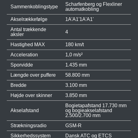
Scharfenberg og Flexliner
Sammenkoblingstype
automatkobling
Akselrækkefølge
1A'A1'1A'A1'
Antal trækkende
4
aksler
Hastighed MAX
180 km/t
Acceleration
1,0 m/s²
Sporvidde
1.435 mm
Længde over puffere
58.800 mm
Bredde
3.100 mm
Højde over skinner
3.850 mm
Bogietapafstand 17.730 mm
Akselafstand
og bogieakselafstand
2.500/2.700 mm
Strækningsradio
GSM-R
Sikkerhedssystem
Dansk ATC og ETCS