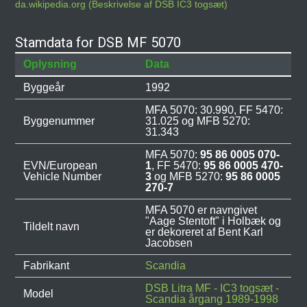
da.wikipedia.org (Beskrivelse af DSB IC3 togsæt)
Stamdata for DSB MF 5070
Oplysning
Data
Byggeår
1992
MFA 5070: 30.990, FF 5470:
Byggenummer
31.025 og MFB 5270:
31.343
MFA 5070:
95 86 0005 070-
EVN/European
1
, FF 5470:
95 86 0005 470-
Vehicle Number
3
og MFB 5270:
95 86 0005
270-7
MFA 5070 er navngivet
"Aage Stentoft" i Holbæk og
Tildelt navn
er dekoreret af Bent Karl
Jacobsen
Fabrikant
Scandia
DSB Litra MF - IC3 togsæt -
Model
Scandia årgang 1989-1998