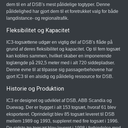
dem til en af DSB's mest pålidelige togtyper. Denne
pålidelighed har gjort dem til et foretrukket valg for både
langdistance- og regionaltrafik.
Fleksibilitet og Kapacitet
IC3-togsættene udgør en vigtig del af DSB's flåde på
grund af deres fleksibilitet og kapacitet. Op til fem togsæt
kan kobles sammen, hvilket skaber en imponerende
toglængde på 292,5 meter med i alt 720 siddepladser.
Denne evne til at tilpasse sig passagerbehovene har
gjort IC3 til en alsidig og pålidelig ressource for DSB.
Historie og Produktion
IC3 er designet og udviklet af DSB, ABB Scandia og
Duewag. Der er bygget i alt 153 togsæt, hvoraf 61 blev
eksporteret. Oprindeligt blev 85 togsæt leveret til DSB
mellem 1989 og 1993, suppleret med fire togsæt i 1996.
De sidste tre togsæt blev leveret i 1998 i forbindelse med