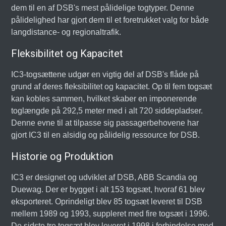
dem til en af DSB's mest pålidelige togtyper. Denne
pålidelighed har gjort dem til et foretrukket valg for både
langdistance- og regionaltrafik.
Fleksibilitet og Kapacitet
IC3-togsættene udgør en vigtig del af DSB's flåde på
grund af deres fleksibilitet og kapacitet. Op til fem togsæt
kan kobles sammen, hvilket skaber en imponerende
toglængde på 292,5 meter med i alt 720 siddepladser.
Denne evne til at tilpasse sig passagerbehovene har
gjort IC3 til en alsidig og pålidelig ressource for DSB.
Historie og Produktion
IC3 er designet og udviklet af DSB, ABB Scandia og
Duewag. Der er bygget i alt 153 togsæt, hvoraf 61 blev
eksporteret. Oprindeligt blev 85 togsæt leveret til DSB
mellem 1989 og 1993, suppleret med fire togsæt i 1996.
De sidste tre togsæt blev leveret i 1998 i forbindelse med