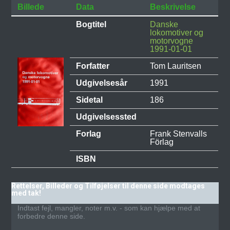
Billede
Data
Beskrivelse
Bogtitel
Danske
lokomotiver og
motorvogne
1991-01-01
Forfatter
Tom Lauritsen
Udgivelsesår
1991
Sidetal
186
Udgivelsessted
Forlag
Frank Stenvalls
Förlag
ISBN
Rettelser, Billeder og Tilføjelser til denne side modtages
med tak!