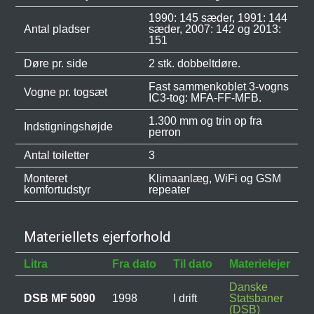
1990: 145 sæder, 1991: 144
Antal pladser
sæder, 2007: 142 og 2013:
151
Døre pr. side
2 stk. dobbeltdøre.
Fast sammenkoblet 3-vogns
Vogne pr. togsæt
IC3-tog: MFA-FF-MFB.
1.300 mm og trin op fra
Indstigningshøjde
perron
Antal toiletter
3
Monteret
Klimaanlæg, WiFi og GSM
komfortudstyr
repeater
Materiellets ejerforhold
Litra
Fra dato
Til dato
Materielejer
Danske
DSB MF 5090
1998
I drift
Statsbaner
(DSB)