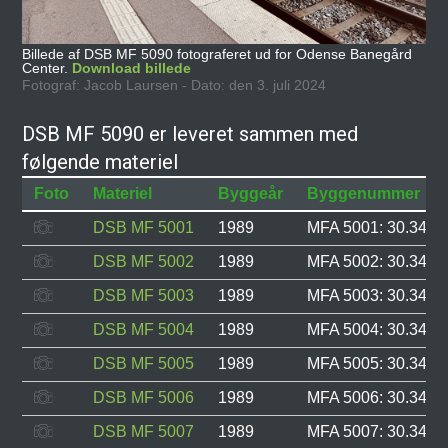
Billede af DSB MF 5090 fotograferet ud for Odense Banegård
Center.
Download billede
Fotograf: Jacob Laursen - Dato: den 3. juli 2024
DSB MF 5090 er leveret sammen med
følgende materiel
Foto
Materiel
Byggeår
Byggenummer
DSB MF 5001
1989
MFA 5001: 30.343, 
DSB MF 5002
1989
MFA 5002: 30.344, 
DSB MF 5003
1989
MFA 5003: 30.345, 
DSB MF 5004
1989
MFA 5004: 30.346, 
DSB MF 5005
1989
MFA 5005: 30.347, 
DSB MF 5006
1989
MFA 5006: 30.348, 
DSB MF 5007
1989
MFA 5007: 30.349, 