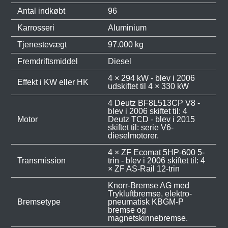
Antal indkøbt
96
Karrosseri
Aluminium
Tjenestevægt
97.000 kg
Fremdriftsmiddel
Diesel
4 × 294 kW - blev i 2006
Effekt i KW eller HK
udskiftet til 4 × 330 kW
4 Deutz BF8L513CP V8 -
blev i 2006 skiftet til: 4
Motor
Deutz TCD - blev i 2015
skiftet til: serie V6-
dieselmotorer.
4 × ZF Ecomat 5HP-600 5-
Transmission
trin - blev i 2006 skiftet til: 4
× ZF AS-Rail 12-trin
Knorr-Bremse AG med
Trykluftbremse, elektro-
Bremsetype
pneumatisk KBGM-P
bremse og
magnetskinnebremse.