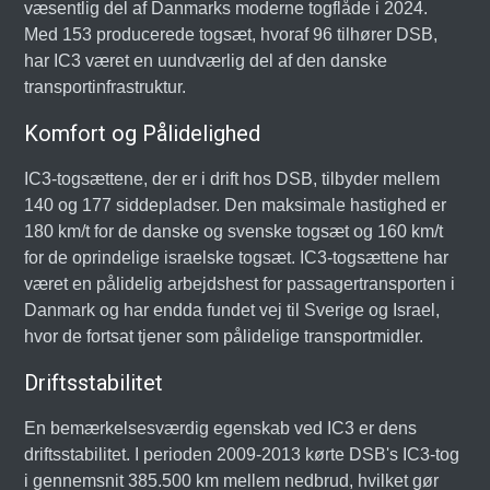
væsentlig del af Danmarks moderne togflåde i 2024.
Med 153 producerede togsæt, hvoraf 96 tilhører DSB,
har IC3 været en uundværlig del af den danske
transportinfrastruktur.
Komfort og Pålidelighed
IC3-togsættene, der er i drift hos DSB, tilbyder mellem
140 og 177 siddepladser. Den maksimale hastighed er
180 km/t for de danske og svenske togsæt og 160 km/t
for de oprindelige israelske togsæt. IC3-togsættene har
været en pålidelig arbejdshest for passagertransporten i
Danmark og har endda fundet vej til Sverige og Israel,
hvor de fortsat tjener som pålidelige transportmidler.
Driftsstabilitet
En bemærkelsesværdig egenskab ved IC3 er dens
driftsstabilitet. I perioden 2009-2013 kørte DSB's IC3-tog
i gennemsnit 385.500 km mellem nedbrud, hvilket gør