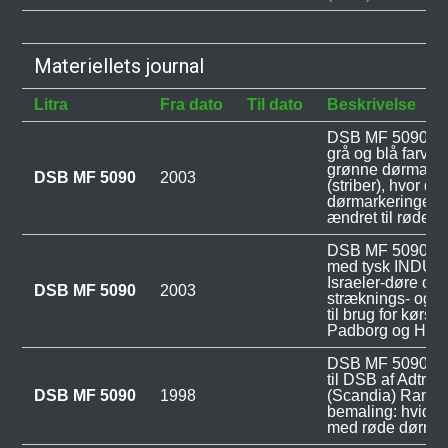
Materiellets journal
Litra
Fra dato
Til dato
Beskrivelse
DSB MF 5090 blev
grå og blå farve
grønne dørmarke
DSB MF 5090
2003
(striber), hvor d
dørmarkeringer 
ændret til røde.
DSB MF 5090 ble
med tysk INDUS
Israeler-døre og 
DSB MF 5090
2003
stræknings- og r
til brug for kørse
Padborg og Ham
DSB MF 5090 ble
til DSB af Adtran
DSB MF 5090
1998
(Scandia) Rander
bemaling: hvid 
med røde dørmar