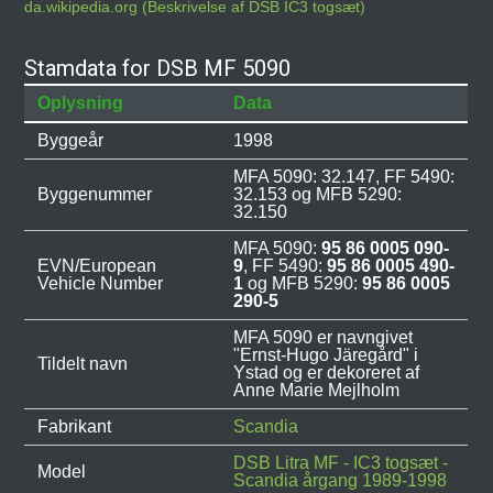
da.wikipedia.org (Beskrivelse af DSB IC3 togsæt)
Stamdata for DSB MF 5090
Oplysning
Data
Byggeår
1998
MFA 5090: 32.147, FF 5490:
Byggenummer
32.153 og MFB 5290:
32.150
MFA 5090:
95 86 0005 090-
EVN/European
9
, FF 5490:
95 86 0005 490-
Vehicle Number
1
og MFB 5290:
95 86 0005
290-5
MFA 5090 er navngivet
"Ernst-Hugo Järegård" i
Tildelt navn
Ystad og er dekoreret af
Anne Marie Mejlholm
Fabrikant
Scandia
DSB Litra MF - IC3 togsæt -
Model
Scandia årgang 1989-1998