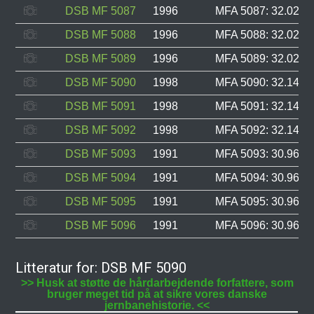
DSB MF 5087
1996
MFA 5087: 32.022, 
DSB MF 5088
1996
MFA 5088: 32.023, 
DSB MF 5089
1996
MFA 5089: 32.024, 
DSB MF 5090
1998
MFA 5090: 32.147, 
DSB MF 5091
1998
MFA 5091: 32.148, 
DSB MF 5092
1998
MFA 5092: 32.149, 
DSB MF 5093
1991
MFA 5093: 30.963, 
DSB MF 5094
1991
MFA 5094: 30.964, 
DSB MF 5095
1991
MFA 5095: 30.966, 
DSB MF 5096
1991
MFA 5096: 30.967, 
Litteratur for: DSB MF 5090
>> Husk at støtte de hårdarbejdende forfattere, som
bruger meget tid på at sikre vores danske
jernbanehistorie. <<