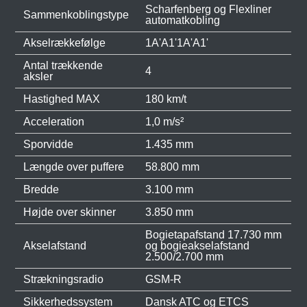
Scharfenberg og Flexliner
Sammenkoblingstype
automatkobling
Akselrækkefølge
1A'A1'1A'A1'
Antal trækkende
4
aksler
Hastighed MAX
180 km/t
Acceleration
1,0 m/s²
Sporvidde
1.435 mm
Længde over puffere
58.800 mm
Bredde
3.100 mm
Højde over skinner
3.850 mm
Bogietapafstand 17.730 mm
Akselafstand
og bogieakselafstand
2.500/2.700 mm
Strækningsradio
GSM-R
Sikkerhedssystem
Dansk ATC og ETCS