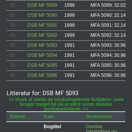
DSB MF 5089
1996
MFA 5089: 32.024, 
DSB MF 5090
1998
MFA 5090: 32.147, 
DSB MF 5091
1998
MFA 5091: 32.148, 
DSB MF 5092
1998
MFA 5092: 32.149, 
DSB MF 5093
1991
MFA 5093: 30.963, 
DSB MF 5094
1991
MFA 5094: 30.964, 
DSB MF 5095
1991
MFA 5095: 30.966, 
DSB MF 5096
1991
MFA 5096: 30.967, 
Litteratur for: DSB MF 5093
>> Husk at støtte de hårdarbejdende forfattere, som
bruger meget tid på at sikre vores danske
jernbanehistorie. <<
Billede
Data
Beskrivelse
Bogtitel
Danske
lokomotiver og