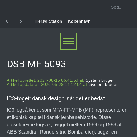
København Syd Station
Nørrebro B Station [1886-
DSB MF 5093
Artikel oprettet: 2024-08-15 06:41:59 af:
System bruger
Artikel opdateret: 2026-05-29 14:12:04 af:
System bruger
IC3-toget: dansk design, når det er bedst
IC3, også kendt som MFA-FF-MFB (MF), repræsenterer
et ikonisk kapitel i dansk jernbanehistorie. Disse
dieseldrevne togsæt, bygget mellem 1989 og 1998 af
ABB Scandia i Randers (nu Bombardier), udgør en