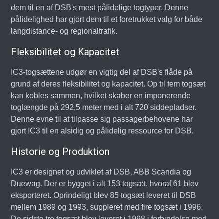
dem til en af DSB's mest pålidelige togtyper. Denne
pålidelighed har gjort dem til et foretrukket valg for både
langdistance- og regionaltrafik.
Fleksibilitet og Kapacitet
IC3-togsættene udgør en vigtig del af DSB's flåde på
grund af deres fleksibilitet og kapacitet. Op til fem togsæt
kan kobles sammen, hvilket skaber en imponerende
toglængde på 292,5 meter med i alt 720 siddepladser.
Denne evne til at tilpasse sig passagerbehovene har
gjort IC3 til en alsidig og pålidelig ressource for DSB.
Historie og Produktion
IC3 er designet og udviklet af DSB, ABB Scandia og
Duewag. Der er bygget i alt 153 togsæt, hvoraf 61 blev
eksporteret. Oprindeligt blev 85 togsæt leveret til DSB
mellem 1989 og 1993, suppleret med fire togsæt i 1996.
De sidste tre togsæt blev leveret i 1998 i forbindelse med