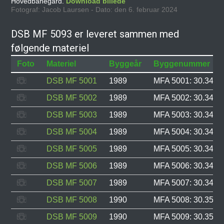
Hovedbanegård.
Download billede
Fotograf: Jacob Laursen - Dato: den 6. februar 2024
DSB MF 5093 er leveret sammen med
følgende materiel
Foto
Materiel
Byggeår
Byggenummer
DSB MF 5001
1989
MFA 5001: 30.343, 
DSB MF 5002
1989
MFA 5002: 30.344, 
DSB MF 5003
1989
MFA 5003: 30.345, 
DSB MF 5004
1989
MFA 5004: 30.346, 
DSB MF 5005
1989
MFA 5005: 30.347, 
DSB MF 5006
1989
MFA 5006: 30.348, 
DSB MF 5007
1989
MFA 5007: 30.349, 
DSB MF 5008
1990
MFA 5008: 30.350, 
DSB MF 5009
1990
MFA 5009: 30.351, 