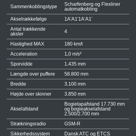
Scharfenberg og Flexliner
Sammenkoblingstype
automatkobling
Akselrækkefølge
1A'A1'1A'A1'
Antal trækkende
4
aksler
Hastighed MAX
180 km/t
Acceleration
1,0 m/s²
Sporvidde
1.435 mm
Længde over puffere
58.800 mm
Bredde
3.100 mm
Højde over skinner
3.850 mm
Bogietapafstand 17.730 mm
Akselafstand
og bogieakselafstand
2.500/2.700 mm
Strækningsradio
GSM-R
Sikkerhedssystem
Dansk ATC og ETCS