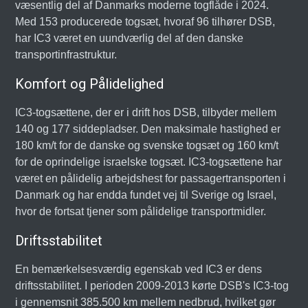
væsentlig del af Danmarks moderne togflåde i 2024.
Med 153 producerede togsæt, hvoraf 96 tilhører DSB,
har IC3 været en uundværlig del af den danske
transportinfrastruktur.
Komfort og Pålidelighed
IC3-togsættene, der er i drift hos DSB, tilbyder mellem
140 og 177 siddepladser. Den maksimale hastighed er
180 km/t for de danske og svenske togsæt og 160 km/t
for de oprindelige israelske togsæt. IC3-togsættene har
været en pålidelig arbejdshest for passagertransporten i
Danmark og har endda fundet vej til Sverige og Israel,
hvor de fortsat tjener som pålidelige transportmidler.
Driftsstabilitet
En bemærkelsesværdig egenskab ved IC3 er dens
driftsstabilitet. I perioden 2009-2013 kørte DSB's IC3-tog
i gennemsnit 385.500 km mellem nedbrud, hvilket gør