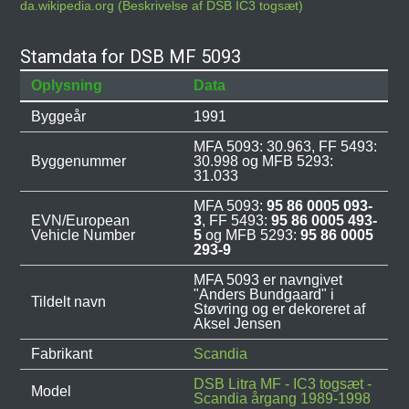
da.wikipedia.org (Beskrivelse af DSB IC3 togsæt)
Stamdata for DSB MF 5093
Oplysning
Data
Byggeår
1991
MFA 5093: 30.963, FF 5493:
Byggenummer
30.998 og MFB 5293:
31.033
MFA 5093:
95 86 0005 093-
EVN/European
3
, FF 5493:
95 86 0005 493-
Vehicle Number
5
og MFB 5293:
95 86 0005
293-9
MFA 5093 er navngivet
"Anders Bundgaard" i
Tildelt navn
Støvring og er dekoreret af
Aksel Jensen
Fabrikant
Scandia
DSB Litra MF - IC3 togsæt -
Model
Scandia årgang 1989-1998