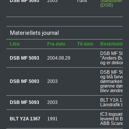
DSB MF 5093
2003
I drift
Statsbaner
(DSB)
Materiellets journal
Litra
Fra dato
Til dato
Beskrivelse
DSB MF 5093 
DSB MF 5093
2004.08.29
"Anders Bundg
og er dekorere
DSB MF 5093 b
og blå farver
DSB MF 5093
2003
dørmarkeringer
grønne dørma
blev ændret ti
BLT Y2A 1367 
DSB MF 5093
2003
Länstrafik ti
IC3 togsæt B
BLT Y2A 1367
1991
leveret til Ble
ABB Scandia 