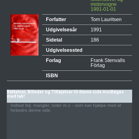
motorvogne
1991-01-01
Forfatter
Tom Lauritsen
Udgivelsesår
1991
Sidetal
186
Udgivelsessted
Forlag
Frank Stenvalls
Förlag
ISBN
Rettelser, Billeder og Tilføjelser til denne side modtages
med tak!