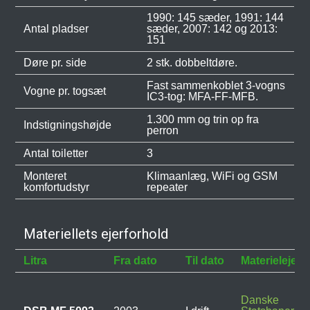
1990: 145 sæder, 1991: 144
Antal pladser
sæder, 2007: 142 og 2013:
151
Døre pr. side
2 stk. dobbeltdøre.
Fast sammenkoblet 3-vogns
Vogne pr. togsæt
IC3-tog: MFA-FF-MFB.
1.300 mm og trin op fra
Indstigningshøjde
perron
Antal toiletter
3
Monteret
Klimaanlæg, WiFi og GSM
komfortudstyr
repeater
Materiellets ejerforhold
Litra
Fra dato
Til dato
Materielejer
Danske