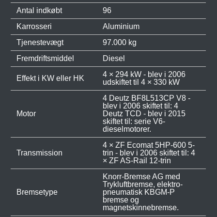
Antal indkøbt
96
Karrosseri
Aluminium
Tjenestevægt
97.000 kg
Fremdriftsmiddel
Diesel
4 × 294 kW - blev i 2006
Effekt i KW eller HK
udskiftet til 4 × 330 kW
4 Deutz BF8L513CP V8 -
blev i 2006 skiftet til: 4
Motor
Deutz TCD - blev i 2015
skiftet til: serie V6-
dieselmotorer.
4 × ZF Ecomat 5HP-600 5-
Transmission
trin - blev i 2006 skiftet til: 4
× ZF AS-Rail 12-trin
Knorr-Bremse AG med
Trykluftbremse, elektro-
Bremsetype
pneumatisk KBGM-P
bremse og
magnetskinnebremse.