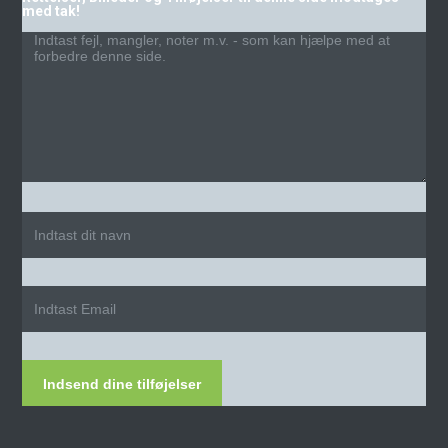
med tak!
Indsend dine tilføjelser