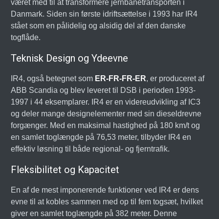
været med til at transformere jernbanetransporten i
Danmark. Siden sin første idriftsættelse i 1993 har IR4
stået som en pålidelig og alsidig del af den danske
togflåde.
Teknisk Design og Ydeevne
IR4, også betegnet som
ER-FR-FR-ER
, er produceret af
ABB Scandia og blev leveret til DSB i perioden 1993-
1997 i 44 eksemplarer. IR4 er en videreudvikling af IC3
og deler mange designelementer med sin dieseldrevne
forgænger. Med en maksimal hastighed på 180 km/t og
en samlet toglængde på 76,53 meter, tilbyder IR4 en
effektiv løsning til både regional- og fjerntrafik.
Fleksibilitet og Kapacitet
En af de mest imponerende funktioner ved IR4 er dens
evne til at kobles sammen med op til fem togsæt, hvilket
giver en samlet toglængde på 382 meter. Denne