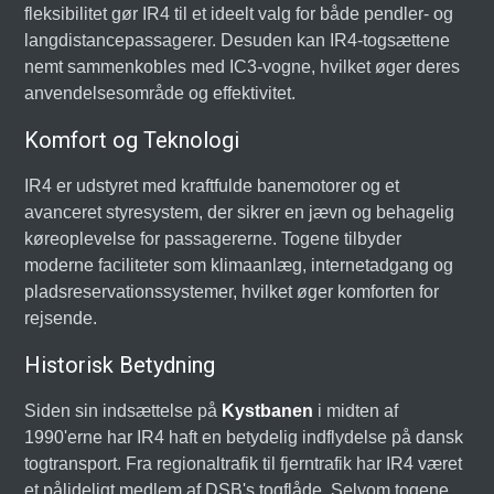
fleksibilitet gør IR4 til et ideelt valg for både pendler- og
langdistancepassagerer. Desuden kan IR4-togsættene
nemt sammenkobles med IC3-vogne, hvilket øger deres
anvendelsesområde og effektivitet.
Komfort og Teknologi
IR4 er udstyret med kraftfulde banemotorer og et
avanceret styresystem, der sikrer en jævn og behagelig
køreoplevelse for passagererne. Togene tilbyder
moderne faciliteter som klimaanlæg, internetadgang og
pladsreservationssystemer, hvilket øger komforten for
rejsende.
Historisk Betydning
Siden sin indsættelse på
Kystbanen
i midten af
1990'erne har IR4 haft en betydelig indflydelse på dansk
togtransport. Fra regionaltrafik til fjerntrafik har IR4 været
et pålideligt medlem af DSB's togflåde. Selvom togene