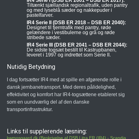
IR4 Serie I (DSB ER 2001 – DSB ER 2017):
Tiltænkt sjællandsk regionaltrafik, uden pantry
og med lyseblå sæder og nakkepuder i
pastelfarver.
IR4 Serie II (DSB ER 2018 – DSB ER 2040):
Designet til fjerntrafik med pantry, røde
gelændere i vestibulerne og grå og røde
stribede sæder.
IR4 Serie III (DSB ER 2041 – DSB ER 2044):
De sidste togsæt bestilt til Kastrupbanen,
leveret i 1997 og indrettet som Serie II.
Nutidig Betydning
I dag fortsætter IR4 med at spille en afgørende rolle i
dansk jernbanetransport. Med deres pålidelighed,
effektivitet og komfort har IR4-togsættene etableret sig
som en uundværlig del af den danske
transportinfrastruktur.
Links til supplerende læsning:
kwmosgaard.dk (Beskrivelse af DSB Litra ER (IR4) - Scandia