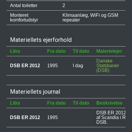
Antal toiletter
2
Monteret
Klimaanlæg, WiFi og GSM
komfortudstyr
repeater
Materiellets ejerforhold
Litra
Fra dato
Til dato
Materielejer
Danske
DSB ER 2012
1995
I dag
Statsbaner
(DSB)
Materiellets journal
Litra
Fra dato
Til dato
Beskrivelse
DSB ER 2012 ble
DSB ER 2012
1995
af Scandia i Rand
DSB.