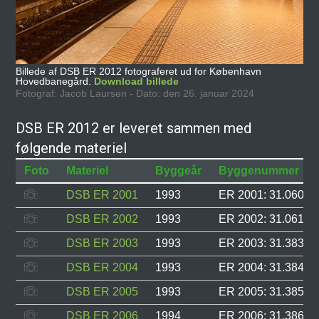
Billede af DSB ER 2012 fotograferet ud for København
Hovedbanegård.
Download billede
Fotograf: Jacob Laursen - Dato: den 26. januar 2024
DSB ER 2012 er leveret sammen med
følgende materiel
Foto
Materiel
Byggeår
Byggenummer
DSB ER 2001
1993
ER 2001: 31.060, F
DSB ER 2002
1993
ER 2002: 31.061, F
DSB ER 2003
1993
ER 2003: 31.383, F
DSB ER 2004
1993
ER 2004: 31.384, F
DSB ER 2005
1993
ER 2005: 31.385, F
DSB ER 2006
1994
ER 2006: 31.386, F