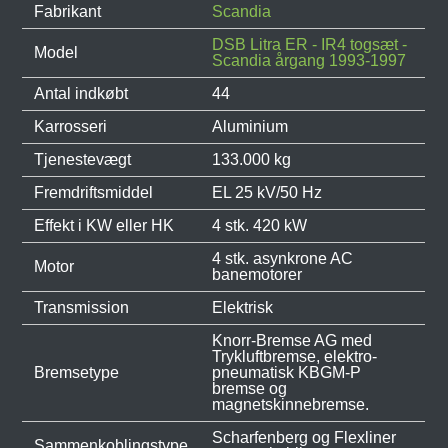
Fabrikant
Scandia
DSB Litra ER - IR4 togsæt -
Model
Scandia årgang 1993-1997
Antal indkøbt
44
Karrosseri
Aluminium
Tjenestevægt
133.000 kg
Fremdriftsmiddel
EL 25 kV/50 Hz
Effekt i KW eller HK
4 stk. 420 kW
4 stk. asynkrone AC
Motor
banemotorer
Transmission
Elektrisk
Knorr-Bremse AG med
Trykluftbremse, elektro-
Bremsetype
pneumatisk KBGM-P
bremse og
magnetskinnebremse.
Scharfenberg og Flexliner
Sammenkoblingstype