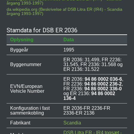
årgang 1993-1997)
da.wikipedia.org (Beskrivelse af DSB Litra ER (IR4) - Scandia
årgang 1993-1997)
Stamdata for DSB ER 2036
Oplysning
Data
Byggeår
1995
ER 2036: 31.499, FR 2236:
Byggenummer
31.545, FR 2336: 31.568 og
ER 2136: 31.522
ER 2036:
94 86 0002 036-6
,
FR 2236:
94 86 0002 236-2
,
EVN/European
FR 2336:
94 86 0002 336-0
Vehicle Number
og ER 2136:
94 86 0002
136-4
Konfiguration i fast
ER 2036-FR 2236-FR
sammenkobling
2336-ER 2136
Fabrikant
Scandia
DSB Litra ER - IR4 togsæt -