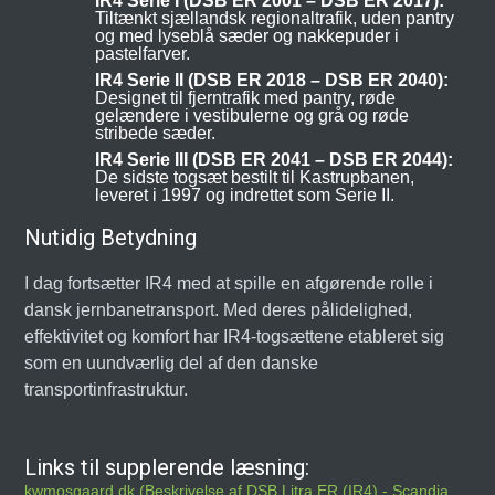
IR4 Serie I (DSB ER 2001 – DSB ER 2017):
Tiltænkt sjællandsk regionaltrafik, uden pantry
og med lyseblå sæder og nakkepuder i
pastelfarver.
IR4 Serie II (DSB ER 2018 – DSB ER 2040):
Designet til fjerntrafik med pantry, røde
gelændere i vestibulerne og grå og røde
stribede sæder.
IR4 Serie III (DSB ER 2041 – DSB ER 2044):
De sidste togsæt bestilt til Kastrupbanen,
leveret i 1997 og indrettet som Serie II.
Nutidig Betydning
I dag fortsætter IR4 med at spille en afgørende rolle i
dansk jernbanetransport. Med deres pålidelighed,
effektivitet og komfort har IR4-togsættene etableret sig
som en uundværlig del af den danske
transportinfrastruktur.
Links til supplerende læsning:
kwmosgaard.dk (Beskrivelse af DSB Litra ER (IR4) - Scandia