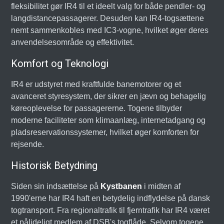
fleksibilitet gør IR4 til et ideelt valg for både pendler- og
langdistancepassagerer. Desuden kan IR4-togsættene
nemt sammenkobles med IC3-vogne, hvilket øger deres
anvendelsesområde og effektivitet.
Komfort og Teknologi
IR4 er udstyret med kraftfulde banemotorer og et
avanceret styresystem, der sikrer en jævn og behagelig
køreoplevelse for passagererne. Togene tilbyder
moderne faciliteter som klimaanlæg, internetadgang og
pladsreservationssystemer, hvilket øger komforten for
rejsende.
Historisk Betydning
Siden sin indsættelse på
Kystbanen
i midten af
1990'erne har IR4 haft en betydelig indflydelse på dansk
togtransport. Fra regionaltrafik til fjerntrafik har IR4 været
et pålideligt medlem af DSB's togflåde. Selvom togene