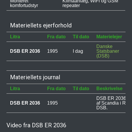
Monteret
Klimaanlæg, WiFi og GSM
komfortudstyr
repeater
Materiellets ejerforhold
Litra
Fra dato
Til dato
Materielejer
Danske
DSB ER 2036
1995
I dag
Statsbaner
(DSB)
Materiellets journal
Litra
Fra dato
Til dato
Beskrivelse
DSB ER 2036 ble
DSB ER 2036
1995
af Scandia i Rand
DSB.
Video fra DSB ER 2036