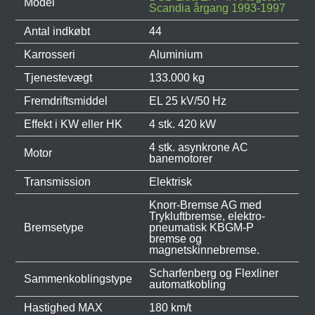
Model
Scandia årgang 1993-1997
Antal indkøbt
44
Karrosseri
Aluminium
Tjenestevægt
133.000 kg
Fremdriftsmiddel
EL 25 kV/50 Hz
Effekt i KW eller HK
4 stk. 420 kW
4 stk. asynkrone AC
Motor
banemotorer
Transmission
Elektrisk
Knorr-Bremse AG med
Trykluftbremse, elektro-
Bremsetype
pneumatisk KBGM-P
bremse og
magnetskinnebremse.
Scharfenberg og Flexliner
Sammenkoblingstype
automatkobling
Hastighed MAX
180 km/t