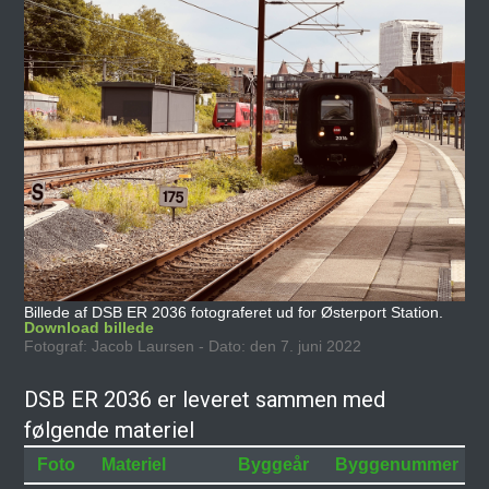
Billede af DSB ER 2036 fotograferet ud for Østerport Station.
Download billede
Fotograf: Jacob Laursen - Dato: den 7. juni 2022
DSB ER 2036 er leveret sammen med
følgende materiel
Foto
Materiel
Byggeår
Byggenummer