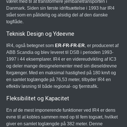
været med til at transformere jernbanetransporten i
Danmark. Siden sin første idriftsættelse i 1993 har IR4
stået som en pålidelig og alsidig del af den danske
togflåde.
Teknisk Design og Ydeevne
IR4, også betegnet som
ER-FR-FR-ER
, er produceret af
ABB Scandia og blev leveret til DSB i perioden 1993-
1997 i 44 eksemplarer. IR4 er en videreudvikling af IC3
og deler mange designelementer med sin dieseldrevne
forgænger. Med en maksimal hastighed på 180 km/t og
en samlet toglængde på 76,53 meter, tilbyder IR4 en
effektiv løsning til både regional- og fjerntrafik.
Fleksibilitet og Kapacitet
En af de mest imponerende funktioner ved IR4 er dens
evne til at kobles sammen med op til fem togsæt, hvilket
giver en samlet toglængde på 382 meter. Denne