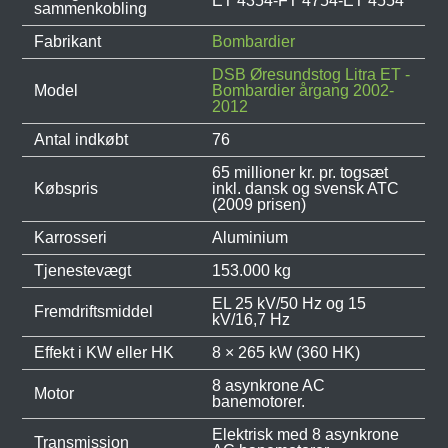
ET 4354-FT 4754-ET 4554
sammenkobling
Fabrikant
Bombardier
DSB Øresundstog Litra ET -
Model
Bombardier årgang 2002-
2012
Antal indkøbt
76
65 millioner kr. pr. togsæt
Købspris
inkl. dansk og svensk ATC
(2009 prisen)
Karrosseri
Aluminium
Tjenestevægt
153.000 kg
EL 25 kV/50 Hz og 15
Fremdriftsmiddel
kV/16,7 Hz
Effekt i KW eller HK
8 × 265 kW (360 HK)
8 asynkrone AC
Motor
banemotorer.
Elektrisk med 8 asynkrone
Transmission