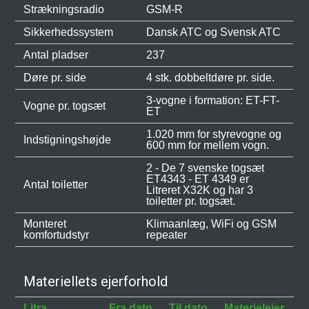
Strækningsradio
GSM-R
Sikkerhedssystem
Dansk ATC og Svensk ATC
Antal pladser
237
Døre pr. side
4 stk. dobbeltdøre pr. side.
3-vogne i formation: ET-FT-
Vogne pr. togsæt
ET
1.020 mm for styrevogne og
Indstigningshøjde
600 mm for mellem vogn.
2 - De 7 svenske togsæt
ET4343 - ET 4349 er
Antal toiletter
Litreret X32K og har 3
toiletter pr. togsæt.
Monteret
Klimaanlæg, WiFi og GSM
komfortudstyr
repeater
Materiellets ejerforhold
Litra
Fra dato
Til dato
Materielejer
B