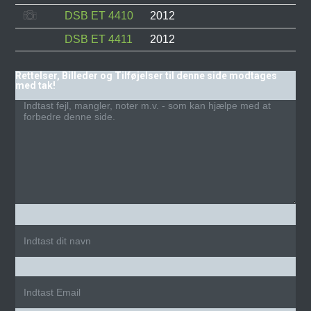
DSB ET 4410
2012
DSB ET 4411
2012
Rettelser, Billeder og Tilføjelser til denne side modtages
med tak!