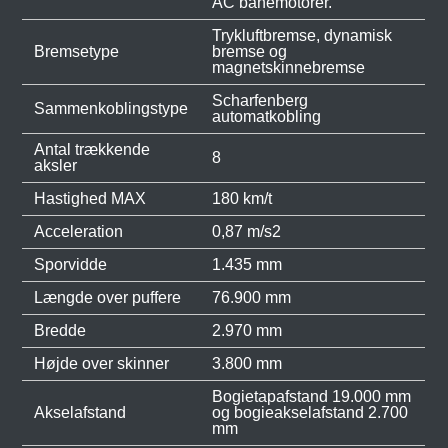
AC banemotorer.
Trykluftbremse, dynamisk
Bremsetype
bremse og
magnetskinnebremse
Scharfenberg
Sammenkoblingstype
automatkobling
Antal trækkende
8
aksler
Hastighed MAX
180 km/t
Acceleration
0,87 m/s2
Sporvidde
1.435 mm
Længde over puffere
76.900 mm
Bredde
2.970 mm
Højde over skinner
3.800 mm
Bogietapafstand 19.000 mm
Akselafstand
og bogieakselafstand 2.700
mm