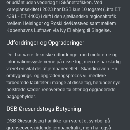
er udlånt uden vederlag til Skånetrafikken. Ved
køreplansskiftet i 2023 har DSB kun 10 togsæt (Litra ET
4391 - ET 4400) i drift i den sjællandske regionaltrafik
mellem Helsingør og Roskilde/Næstved samt mellem
Københavns Lufthavn via Ny Ellebjerg til Slagelse.
Udfordringer og Opgraderinger
Der har været tekniske udfordringer med motorerne og
informationssystemerne på disse tog, men de har stadig
været en vital del af jernbanenettet i Skandinavien. En
ombygnings- og opgraderingsproces vil medføre
forbedrede faciliteter i mange af disse tog, herunder nye
polstrede sæder, renoverede toiletter og opgraderede
bagagehylder.
DSB Øresundstogs Betydning
DSB Øresundstog har ikke kun været et symbol på
grænseoverskridende jernbanetrafik, men har også