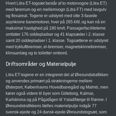
Hvert Litra ET-togsæt består af to motorvogne (Litra ET)
med førerrum og en mellemvogn (Litra FT) med lavgulv
og flexareal. Togene er udstyret med otte 3-fasede
asynkrone banemotorer, hver på 265 kW, og kan nå en
maksimal hastighed på 180 km/t. Passagerfaciliteterne
omfatter 176 siddepladser og 41 klapsæder i 2. klasse
samt 20 siddepladser i 1. klasse. Togsættene er udstyret
med trykluftbremser, el-bremser, magnetskinnebremser,
klimaanlæg og to toiletter ombord.
Driftsområder og Materielpulje
Litra ET-togene er en integreret del af Øresundstrafikken
og anvendes primært på strækningerne mellem
Østerport, Københavns Hovedbanegård og Malmö, men
kører også videre til byer som Göteborg, Kalmar,
Karlskrona og på Pågatågen til Ystad/færge til Rønne. I
Øresundstrafikkens fælles materielpulje indgår 77
svensk-ejede og 24 dansk-ejede Øresundstogsæt, som