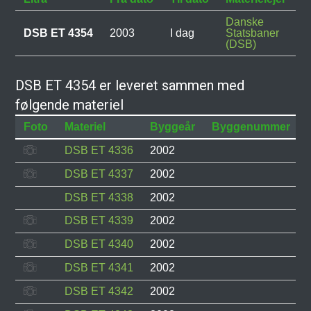
Danske
DSB ET 4354
2003
I dag
Statsbaner
(DSB)
DSB ET 4354 er leveret sammen med
følgende materiel
Foto
Materiel
Byggeår
Byggenummer
DSB ET 4336
2002
DSB ET 4337
2002
DSB ET 4338
2002
DSB ET 4339
2002
DSB ET 4340
2002
DSB ET 4341
2002
DSB ET 4342
2002