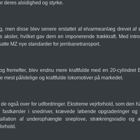
r deres alsidighed og styrke.
, men disse blev senere erstattet af elvarmeanlæg drevet af 
seks aksler, hvilket gav dem en imponerende trækkraft. Med in
 satte MZ nye standarder for jernbanetransport.
og fremefter, blev endnu mere kraftfulde med en 20-cylindre
 mest pålidelige og kraftfulde lokomotiver på markedet.
 de også over for udfordringer. Ekstreme vejrforhold, som den h
 fastkørsler i snedriver, krævede løbende opgraderinger og 
allation af underophængte sneplove, strækningsradio og and
forhold.