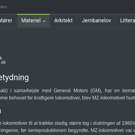
iden
Station
Favrholm Station
Hillerød Lokal Station
Hillerød Station
tører
Materiel
Arkitekt
Jernbanelov
Litter
k
.dk
etydning
hab) i samarbejde med General Motors (GM), har en bemærke
mme behovet for kraftigere lokomotiver, blev MZ-lokomotivet hurt
g
 lokomotiver til at trække stadig større tog i slutningen af 1960
ventningerne, før serieproduktionen begyndte. MZ-lokomotivet va