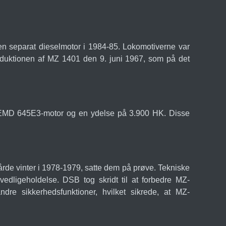
en separat dieselmotor i 1984-85. Lokomotiverne var
troduktionen af MZ 1401 den 9. juni 1967, som på det
t EMD 645E3-motor og en ydelse på 3.900 HK. Disse
årde vinter i 1978-1979, satte dem på prøve. Tekniske
vedligeholdelse. DSB tog skridt til at forbedre MZ-
re sikkerhedsfunktioner, hvilket sikrede, at MZ-