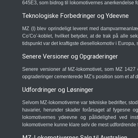
645E3, som bidrog til lokomotivernes anerkendelse fo
Teknologiske Forbedringer og Ydeevne
MZ (I) blev oprindeligt leveret med dampvarmeanlæg
Co'Co'-koblet, hvilket betyder, at de trak på alle 
tidspunkt var det kraftigste diesellokomotiv i Europa,
Senere Versioner og Opgraderinger
Senere versioner af MZ-lokomotivet, som MZ 1427 
opgraderinger cementerede MZ's position som et af de
Udfordringer og Løsninger
Selvom MZ-lokomotiverne var tekniske bedrifter, stod
havarier, herunder skader forårsaget af fygesne og
lokomotivernes ydeevne og pålidelighed ved inst
lokomotiverne kunne klare selv de mest udfordrende 
MZ-Lokomotivernes Salg til Australien