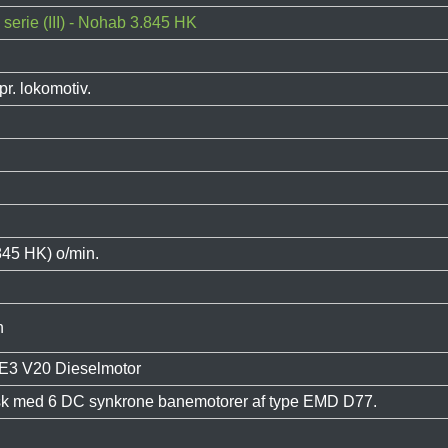
serie (III) - Nohab 3.845 HK
pr. lokomotiv.
845 HK) o/min.
n
E3 V20 Dieselmotor
isk med 6 DC synkrone banemotorer af type EMD D77.