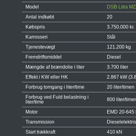
Model
DSB Litra MZ 
Antal indkøbt
20
Købspris
3.750.000 kr. 
Karrosseri
Stål
Tjenestevægt
121.200 kg
Fremdriftsmiddel
Diesel
Mængde af brændolie i liter
3.700 liter
Effekt i KW eller HK
2.867 kW (3.
Forbrug tomgang i liter/time
20 liter/timen
Forbrug ved Fuld belastning i
800 liter/time
liter/time
Motor
EMD 20-645 
Transmission
Dieselelektr
Start trækkraft
410 kN