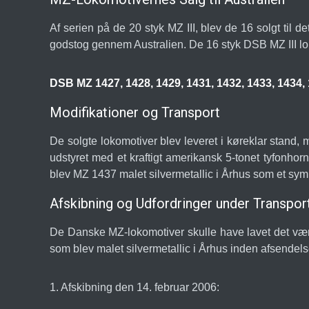
Af serien på de 20 styk MZ III, blev de 16 solgt til 
godstog gennem Australien. De 16 styk DSB MZ III lo
DSB MZ 1427, 1428, 1429, 1431, 1432, 1433, 1434, 
Modifikationer og Transport
De solgte lokomotiver blev leveret i køreklar stand, 
udstyret med et kraftigt amerikansk 5-tonet tyfonhorn
blev MZ 1437 malet silvermetallic i Århus som et sy
Afskibning og Udfordringer under Transpor
De Danske MZ-lokomotiver skulle have lavet det værst
som blev malet silvermetallic i Århus inden afsendel
1. Afskibning den 14. februar 2006: