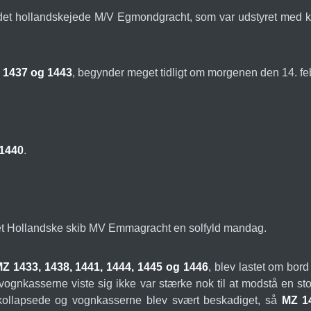
 det hollandskejede M/V Egmondgracht, som var udstyret med kran
 1437 og 1443
, begynder meget tidligt om morgenen den 14. fe
 1440
.
i det Hollandske skib MV Emmagracht en solfyld mandag.
 1433, 1438, 1441, 1444, 1445 og 1446
, blev lastet om bor
ognkasserne viste sig ikke var stærke nok til at modstå en st
kollapsede og vognkasserne blev svært beskadiget, så
MZ 1