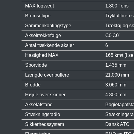
MAX togvægt
1.800 Tons
Bremsetype
Trykluftbrem
Sammenkoblingstype
Træktøj og s
Akselrækkefølge
C0'C0'
Antal trækkende aksler
6
Hastighed MAX
165 km/t (I 
Sporvidde
1.435 mm
Længde over puffere
21.000 mm
Bredde
3.060 mm
Højde over skinner
4.300 mm
Akselafstand
Bogietapafst
Strækningsradio
Strækningsra
Sikkerhedssystem
Dansk ATC