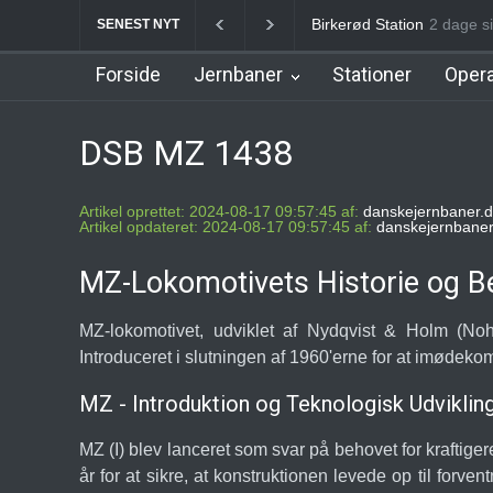
Birkerød Station
2 dage s
Allerød 
SENEST NYT
Forside
Jernbaner
Stationer
Opera
DSB MZ 1438
Artikel oprettet: 2024-08-17 09:57:45 af:
danskejernbaner.d
Artikel opdateret: 2024-08-17 09:57:45 af:
danskejernbaner
MZ-Lokomotivets Historie og B
MZ-lokomotivet, udviklet af Nydqvist & Holm (No
Introduceret i slutningen af 1960'erne for at imødeko
MZ - Introduktion og Teknologisk Udviklin
MZ (I) blev lanceret som svar på behovet for kraftigere
år for at sikre, at konstruktionen levede op til for