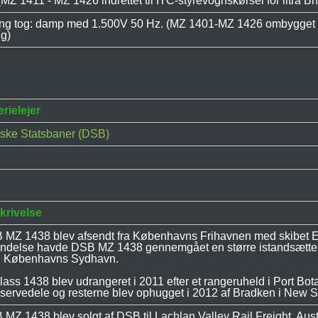
Z 1411 - MZ 1426 indrettet til ITC-styrevognskørsel for litra Bn
ing tog: damp med 1.500V 50 Hz. (MZ 1401-MZ 1426 ombygget me
g)
rielejer
ske Statsbaner (DSB)
krivelse
 MZ 1438 blev afsendt fra Københavns Frihavnen med skibet E
endelse havde DSB MZ 1438 gennemgået en større istandsætte
 i Københavns Sydhavn.
lass 1438 blev udrangeret i 2011 efter et rangeruheld i Port Bot
reservedele og resterne blev ophugget i 2012 af Bradken i New 
MZ 1438 blev solgt af DSB til Lachlan Valley Rail Freight, Aus