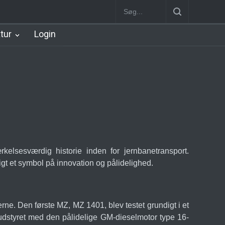
København Syd Station
Nørrebro B Station [1886-1930]
Nørrebr
atur
Login
lsesværdig historie inden for jernbanetransport.
igt et symbol på innovation og pålidelighed.
'erne. Den første MZ, MZ 1401, blev testet grundigt i et
r udstyret med den pålidelige GM-dieselmotor type 16-