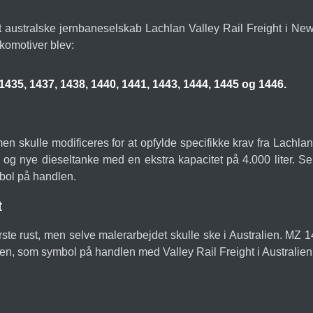
det australske jernbaneselskab Lachlan Valley Rail Freight i Ne
komotiver blev:
1435, 1437, 1438, 1440, 1441, 1443, 1444, 1445 og 1446.
men skulle modificeres for at opfylde specifikke krav fra Lachla
 og nye dieseltanke med en ekstra kapacitet på 4.000 liter. Sel
mbol på handlen.
t
e rust, men selve malerarbejdet skulle ske i Australien. MZ 143
sen, som symbol på handlen med Valley Rail Freight i Australien