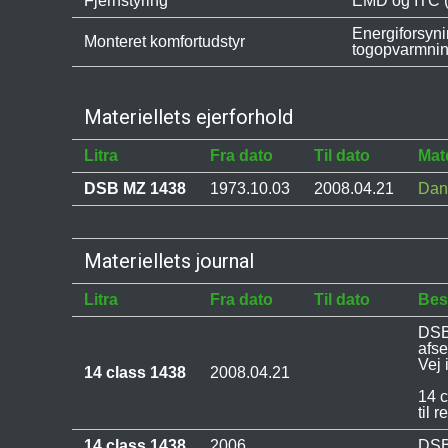
Fjernstyring
EMD og ITC (M
Energiforsyn
Monteret komfortudstyr
togopvarmnin
Materiellets ejerforhold
Litra
Fra dato
Til dato
Mate
DSB MZ 1438
1973.10.03
2008.04.21
Dan
Materiellets journal
Litra
Fra dato
Til dato
Bes
DSB
afs
Vej
14 class 1438
2008.04.21
14 c
til 
14 class 1438
2006
DSB 