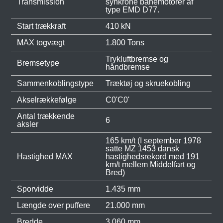
Transmission
synkrone banemotorer af
type EMD D77.
Start trækkraft
410 kN
MAX togvægt
1.800 Tons
Trykluftbremse og
Bremsetype
håndbremse
Sammenkoblingstype
Træktøj og skruekobling
Akselrækkefølge
C0'C0'
Antal trækkende
6
aksler
165 km/t (I september 1978
satte MZ 1453 dansk
Hastighed MAX
hastighedsrekord med 191
km/t mellem Middelfart og
Bred)
Sporvidde
1.435 mm
Længde over puffere
21.000 mm
Bredde
3.060 mm