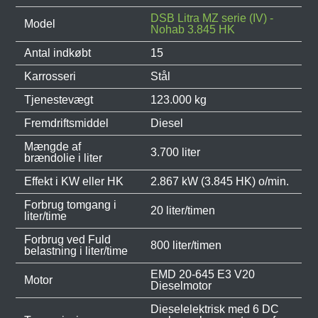
DSB Litra MZ serie (IV) -
Model
Nohab 3.845 HK
Antal indkøbt
15
Karrosseri
Stål
Tjenestevægt
123.000 kg
Fremdriftsmiddel
Diesel
Mængde af
3.700 liter
brændolie i liter
Effekt i KW eller HK
2.867 kW (3.845 HK) o/min.
Forbrug tomgang i
20 liter/timen
liter/time
Forbrug ved Fuld
800 liter/timen
belastning i liter/time
EMD 20-645 E3 V20
Motor
Dieselmotor
Dieselelektrisk med 6 DC