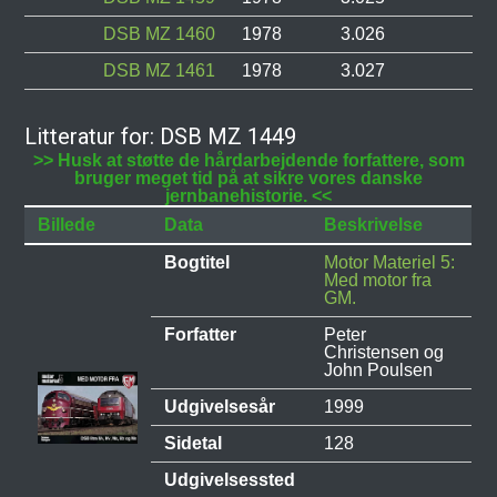
DSB MZ 1460
1978
3.026
DSB MZ 1461
1978
3.027
Litteratur for: DSB MZ 1449
>> Husk at støtte de hårdarbejdende forfattere, som
bruger meget tid på at sikre vores danske
jernbanehistorie. <<
Billede
Data
Beskrivelse
Bogtitel
Motor Materiel 5:
Med motor fra
GM.
Forfatter
Peter
Christensen og
John Poulsen
Udgivelsesår
1999
Sidetal
128
Udgivelsessted