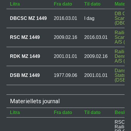
Litra
Fra dato
Til dato
Materie
DB Car
DBCSC MZ 1449
2016.03.01
I dag
Scandi
(DBCS
Railion
RSC MZ 1449
2009.02.16
2016.03.01
Scandi
A/S (R
Railion
RDK MZ 1449
2001.01.01
2009.02.16
Denma
A/S (R
Danske
DSB MZ 1449
1977.09.06
2001.01.01
Statsba
(DSB)
Materiellets journal
Litra
Fra dato
Til dato
Beskri
RSC MZ 
Railion