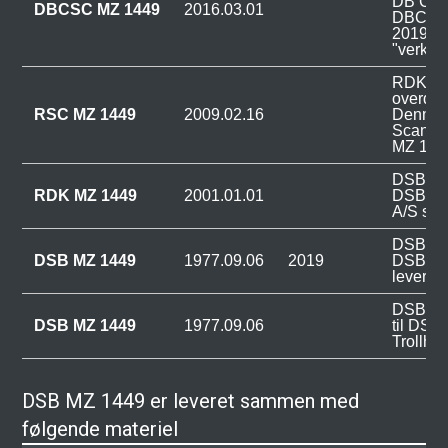
DB Car
DBCSC MZ 1449
2016.03.01
DBCSC 
2019 la
"verkehr
RDK MZ
overdra
RSC MZ 1449
2009.02.16
Denmark
Scandi
MZ 144
DSB MZ 
RDK MZ 1449
2001.01.01
DSB til
A/S so
DSB MZ 
DSB MZ 1449
1977.09.06
2019
DSB Rø
leverin
DSB MZ 
DSB MZ 1449
1977.09.06
til DSB
Trollhät
DSB MZ 1449 er leveret sammen med
følgende materiel