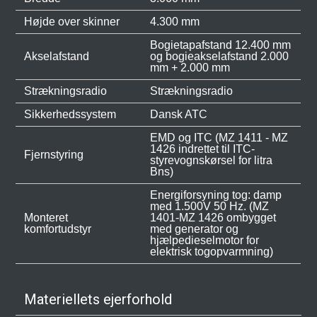
Højde over skinner
4.300 mm
Bogietapafstand 12.400 mm
Akselafstand
og bogieakselafstand 2.000
mm + 2.000 mm
Strækningsradio
Strækningsradio
Sikkerhedssystem
Dansk ATC
EMD og ITC (MZ 1411 - MZ
1426 indrettet til ITC-
Fjernstyring
styrevognskørsel for litra
Bns)
Energiforsyning tog: damp
med 1.500V 50 Hz. (MZ
Monteret
1401-MZ 1426 ombygget
komfortudstyr
med generator og
hjælpedieselmotor for
elektrisk togopvarmning)
Materiellets ejerforhold