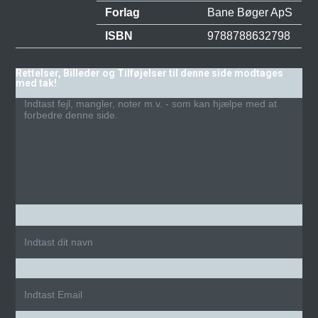
Forlag
Bane Bøger ApS
ISBN
9788788632798
Rettelser, Billeder og Tilføjelser til denne side modtages
med tak!