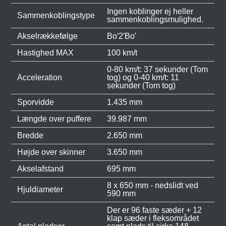
Ingen koblinger ej heller
Sammenkoblingstype
sammenkoblingsmulighed.
Akselrækkefølge
Bo′2′Bo′
Hastighed MAX
100 km/t
0-80 km/t: 37 sekunder (Tom
Acceleration
tog) og 0-40 km/t: 11
sekunder (Tom tog)
Sporvidde
1.435 mm
Længde over puffere
39.987 mm
Bredde
2.650 mm
Højde over skinner
3.650 mm
Akselafstand
695 mm
8 x 650 mm - nedslidt ved
Hjuldiameter
590 mm
Der er 96 faste sæder + 12
klap sæder i fleksområdet