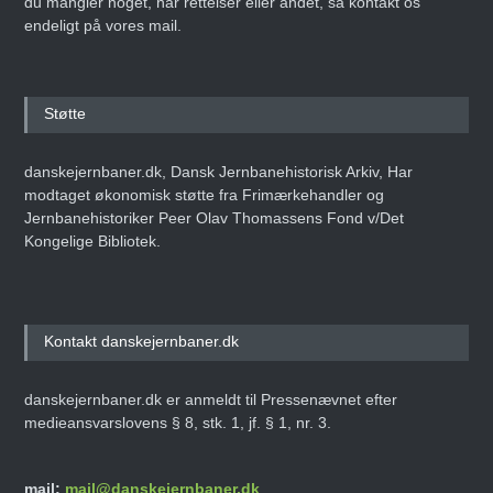
du mangler noget, har rettelser eller andet, så kontakt os
endeligt på vores mail.
Støtte
danskejernbaner.dk, Dansk Jernbanehistorisk Arkiv, Har
modtaget økonomisk støtte fra Frimærkehandler og
Jernbanehistoriker Peer Olav Thomassens Fond v/Det
Kongelige Bibliotek.
Kontakt danskejernbaner.dk
danskejernbaner.dk er anmeldt til Pressenævnet efter
medieansvarslovens § 8, stk. 1, jf. § 1, nr. 3.
mail:
mail@danskejernbaner.dk