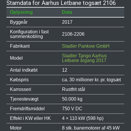
Stamdata for Aarhus Letbane togsæt 2106
Oplysning
Data
Byggeår
2017
Konfiguration i fast
2106-2206
sammenkobling
Fabrikant
Stadler Pankow GmbH
Stadler Tango Aarhus
Model
Letbane årgang 2017
Antal indkøbt
12
Købspris
ca. 30 millioner kr. pr. togsæt
Karrosseri
Rustfrit stål
Tjenestevægt
50.000 kg
Fremdriftsmiddel
750 V DC
Effekt i KW eller HK
4 × 110 kW (598 hp)
Motor
8 stk. banemotorer af 45 kW