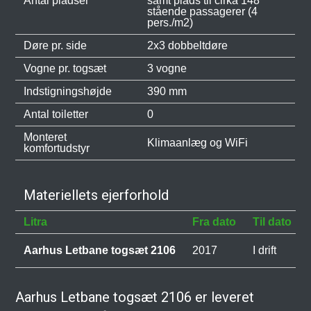
Antal pladser
samt plads til cirka 148
stående passagerer (4
pers./m2)
Døre pr. side
2x3 dobbeltdøre
Vogne pr. togsæt
3 vogne
Indstigningshøjde
390 mm
Antal toiletter
0
Monteret
Klimaanlæg og WiFi
komfortudstyr
Materiellets ejerforhold
Litra
Fra dato
Til dato
Aarhus Letbane togsæt 2106
2017
I drift
Aarhus Letbane togsæt 2106 er leveret