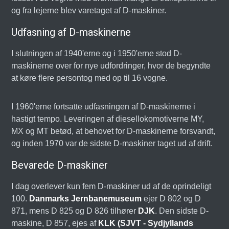
og fra lejerne blev varetaget af D-maskiner.
Udfasning af D-maskinerne
I slutningen af 1940'erne og i 1950'erne stod D-
maskinerne over for nye udfordringer, hvor de begyndte
at køre flere persontog med op til 16 vogne.
I 1960'erne fortsatte udfasningen af D-maskinerne i
hastigt tempo. Leveringen af diesellokomotiverne MY,
MX og MT betød, at behovet for D-maskinerne forsvandt,
og inden 1970 var de sidste D-maskiner taget ud af drift.
Bevarede D-maskiner
I dag overlever kun fem D-maskiner ud af de oprindeligt
100.
Danmarks Jernbanemuseum
ejer D 802 og D
871, mens D 825 og D 826 tilhører
DJK
. Den sidste D-
maskine, D 857, ejes af
KLK (SJVT - Sydjyllands