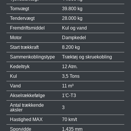
Tomvægt
39.800 kg
Tendervægt
28.000 kg
Fremdriftsmiddel
Kul og vand
Motor
Dampkedel
Start trækkraft
8.200 kg
Sammenkoblingstype
Træktøj og skruekobling
Kedeltryk
12 Atm.
Kul
3,5 Tons
Vand
11 m³
Akselrækkefølge
1'C-T3
Antal trækkende
3
aksler
Hastighed MAX
70 km/t
Sporvidde
1.435 mm