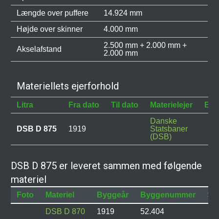
Længde over puffere
14.924 mm
Højde over skinner
4.000 mm
2.500 mm + 2.000 mm +
Akselafstand
2.000 mm
Materiellets ejerforhold
Litra
Fra dato
Til dato
Materielejer
Bes
Danske
DSB D 875
1919
Statsbaner
(DSB)
DSB D 875 er leveret sammen med følgende
materiel
Foto
Materiel
Byggeår
Byggenummer
Sta
DSB D 870
1919
52.404