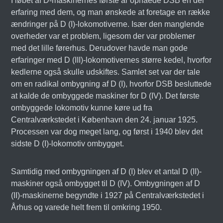
I løbet af D-maskinernes første år opnåede DSB en del
erfaring med dem, og man ønskede at foretage en række
ændringer på D (I)-lokomotiverne. Især den manglende
overheder var et problem, ligesom der var problemer
med det lille førerhus. Derudover havde man gode
erfaringer med D (III)-lokomotivernes større kedel, hvorfor
kedlerne også skulle udskiftes. Samlet set var der tale
om en radikal ombygning af D (I), hvorfor DSB besluttede
at kalde de ombyggede maskiner for D (IV). Det første
ombyggede lokomotiv kunne køre ud fra
Centralværkstedet i København den 24. januar 1925.
Processen var dog meget lang, og først i 1940 blev det
sidste D (I)-lokomotiv ombygget.
Samtidig med ombygningen af D (I) blev et antal D (II)-
maskiner også ombygget til D (IV). Ombygningen af D
(II)-maskinerne begyndte i 1927 på Centralværkstedet i
Århus og varede helt frem til omkring 1950.