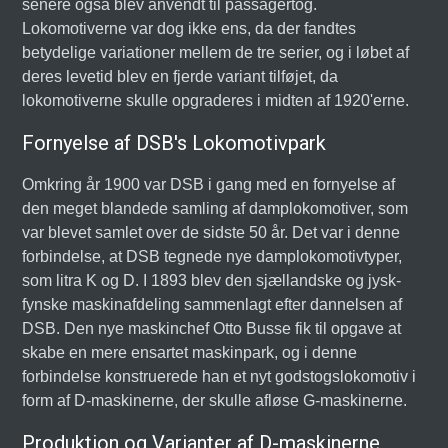
senere også blev anvendt til passagertog.
Lokomotiverne var dog ikke ens, da der fandtes
betydelige variationer mellem de tre serier, og i løbet af
deres levetid blev en fjerde variant tilføjet, da
lokomotiverne skulle opgraderes i midten af 1920'erne.
Fornyelse af DSB's Lokomotivpark
Omkring år 1900 var DSB i gang med en fornyelse af
den meget blandede samling af damplokomotiver, som
var blevet samlet over de sidste 50 år. Det var i denne
forbindelse, at DSB tegnede nye damplokomotivtyper,
som litra K og D. I 1893 blev den sjællandske og jysk-
fynske maskinafdeling sammenlagt efter dannelsen af
DSB. Den nye maskinchef Otto Busse fik til opgave at
skabe en mere ensartet maskinpark, og i denne
forbindelse konstruerede han et nyt godstogslokomotiv i
form af D-maskinerne, der skulle afløse G-maskinerne.
Produktion og Varianter af D-maskinerne