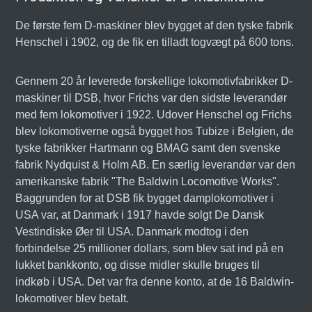
De første fem D-maskiner blev bygget af den tyske fabrik
Henschel i 1902, og de fik en tilladt togvægt på 600 tons.
Gennem 20 år leverede forskellige lokomotivfabrikker D-
maskiner til DSB, hvor Frichs var den sidste leverandør
med fem lokomotiver i 1922. Udover Henschel og Frichs
blev lokomotiverne også bygget hos Tubize i Belgien, de
tyske fabrikker Hartmann og BMAG samt den svenske
fabrik Nydquist & Holm AB. En særlig leverandør var den
amerikanske fabrik "The Baldwin Locomotive Works".
Baggrunden for at DSB fik bygget damplokomotiver i
USA var, at Danmark i 1917 havde solgt De Dansk
Vestindiske Øer til USA. Danmark modtog i den
forbindelse 25 millioner dollars, som blev sat ind på en
lukket bankkonto, og disse midler skulle bruges til
indkøb i USA. Det var fra denne konto, at de 16 Baldwin-
lokomotiver blev betalt.