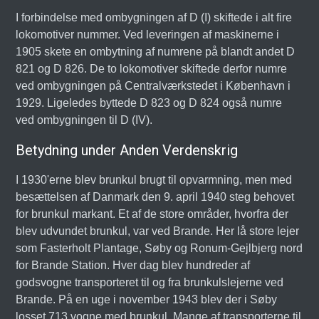
I forbindelse med ombygningen af D (I) skiftede i alt fire
lokomotiver nummer. Ved leveringen af maskinerne i
1905 skete en ombytning af numrene på blandt andet D
821 og D 826. De to lokomotiver skiftede derfor numre
ved ombygningen på Centralværkstedet i København i
1929. Ligeledes byttede D 823 og D 824 også numre
ved ombygningen til D (IV).
Betydning under Anden Verdenskrig
I 1930'erne blev brunkul brugt til opvarmning, men med
besættelsen af Danmark den 9. april 1940 steg behovet
for brunkul markant. Et af de store områder, hvorfra der
blev udvundet brunkul, var ved Brande. Her lå store lejer
som Fasterholt Plantage, Søby og Ronum-Gejlbjerg nord
for Brande Station. Hver dag blev hundreder af
godsvogne transporteret til og fra brunkulslejerne ved
Brande. På en uge i november 1943 blev der i Søby
losset 713 vogne med brunkul. Mange af transporterne til