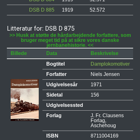
DSB D 885
1919
52.572
Litteratur for: DSB D 875
>> Husk at støtte de hårdarbejdende forfattere, som
bruger meget tid på at sikre vores danske
jernbanehistorie. <<
Billede
Data
Beskrivelse
Bogtitel
Damplokomotiver
Forfatter
Niels Jensen
Udgivelsesår
1971
Sidetal
156
Udgivelsessted
Forlag
J. Fr. Clausens
Forlag,
Aschehoug
ISBN
8711004169