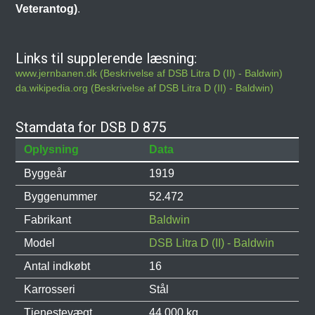
Veterantog)
.
Links til supplerende læsning:
www.jernbanen.dk (Beskrivelse af DSB Litra D (II) - Baldwin)
da.wikipedia.org (Beskrivelse af DSB Litra D (II) - Baldwin)
Stamdata for DSB D 875
Oplysning
Data
Byggeår
1919
Byggenummer
52.472
Fabrikant
Baldwin
Model
DSB Litra D (II) - Baldwin
Antal indkøbt
16
Karrosseri
Stål
Tjenestevægt
44.000 kg