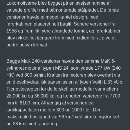
Lokomotiverne blev bygget på en svejset ramme af
valsede profiler med påmonterede stålplader. De første
versioner havde et meget kantet design, med
førerkabinen placeret helt bagtil. Senere versioner fra
1958 og frem fik mere afrundede former, og førerkabinen
blev rykket lidt længere frem mod midten for at give et
bedre udsyn fremad.
Begge MaK 240-versioner havde den samme MaK 6-
cylindret motor af typen MS 24, som ydede 177 kW (240
HK) ved 800 o/min. Kraften fra motoren blev overført via
en dieselhydraulisk transmission af typen Voith L 33 yUb.
Tjenestevægten for de forskellige modeller var mellem
28.000 kg og 36.000 kg, og længden varierede fra 7700
mm til 8100 mm. Afhængig af versionen var
tankkapaciteten mellem 300 og 1000 liter. Den
maksimale hastighed var 56 km/t ved strækningskørsel
og 28 km/t ved rangering.