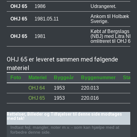
OHJ 65
1986
Udrangeret.
Ankom til Holbæk fra
OHJ 65
1981.05.11
Sverige.
Købt af Bergslags Jä
OHJ 65
1981
(NBJ) med Litra NBJ
omlitreret til OHJ 65.
OHJ 65 er leveret sammen med følgende
materiel
Foto
Materiel
Byggeår
Byggenummer
Status
OHJ 64
1953
220.013
OHJ 65
1953
220.016
Rettelser, Billeder og Tilføjelser til denne side modtages
med tak!