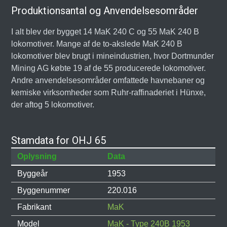
Produktionsantal og Anvendelsesområder
I alt blev der bygget 14 MaK 240 C og 55 MaK 240 B
lokomotiver. Mange af de to-akslede MaK 240 B
lokomotiver blev brugt i mineindustrien, hvor Dortmunder
Mining AG købte 19 af de 55 producerede lokomotiver.
Andre anvendelsesområder omfattede havnebaner og
kemiske virksomheder som Ruhr-raffinaderiet i Hünxe,
der aftog 5 lokomotiver.
Stamdata for OHJ 65
Oplysning
Data
Byggeår
1953
Byggenummer
220.016
Fabrikant
MaK
Model
MaK - Type 240B 1953