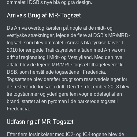
ommalet i DSB's nye blå og grå design.
Arriva's Brug af MR-Togsæt
Da Arriva overtog kørslen på nogle af de midt- og
vestjyske strækninger, lejede de flere af DSB's MR/MRD-
togsæt, som blev ommalet i Arriva's blå-tyrkise farver. I
2010 forlængede Trafikstyrelsen aftalen med Arriva om
drift af regionaltog i Midt- og Vestjylland. Med den nye
aftale blev de lejede MR/MRD-togsæt tilbageleveret til
DSB, som henstillede togsættene i Fredericia.
Togsættene blev derefter brugt som reservedelslager for
de resterende togsæt i drift. Den 17. december 2018 blev
tre togstammer og yderligere fem vogne ødelagt af en
brand, startet af en pyroman i de parkerede togsæt i
Fredericia.
Udfasning af MR-Togsæt
Efter flere forsinkelser med IC2- og IC4-togene blev de