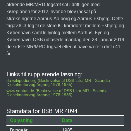
aldrende MR/MRD-togsæt sat i drift igen med
køreplanen for 2012, hvor de blev indsat på
strækningerne Aarhus-Aalborg og Aarhus-Esbjerg. Dette
frigav IC3-tog til de store IC-korridorer mellem Esbjerg og
København samt til lyntog mellem Aarhus, Fyn og
København. DSB udfasede mandag den 28. januar 2019
de sidste MR/MRD-togsæt efter at have været i drift i 41
år.
Links til supplerende læsning:
da.wikipedia.org (Beskrivelse af DSB Litra MR - Scandia
Dieselmotorvog årgang 1978-1985)
www.sebtus.de (Beskrivelse af DSB Litra MR - Scandia
Dieselmotorvog årgang 1978-1985)
Stamdata for DSB MR 4094
Oplysning
Data
Byggeår
1985