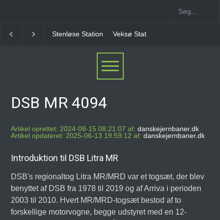
Stenløse Station
Veksø Station
Måløv Station
H
DSB MR 4094
Artikel oprettet: 2024-08-15 08:21:07 af:
danskejernbaner.dk
Artikel opdateret: 2025-06-13 19:59:12 af:
danskejernbaner.dk
Introduktion til DSB Litra MR
DSB's regionaltog Litra MR/MRD var et togsæt, der blev
benyttet af DSB fra 1978 til 2019 og af Arriva i perioden
2003 til 2010. Hvert MR/MRD-togsæt bestod af to
forskellige motorvogne, begge udstyret med en 12-