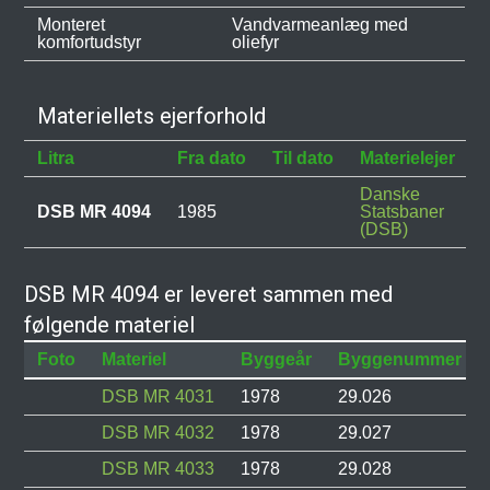
Monteret
Vandvarmeanlæg med
komfortudstyr
oliefyr
Materiellets ejerforhold
Litra
Fra dato
Til dato
Materielejer
Danske
DSB MR 4094
1985
Statsbaner
(DSB)
DSB MR 4094 er leveret sammen med
følgende materiel
Foto
Materiel
Byggeår
Byggenummer
DSB MR 4031
1978
29.026
DSB MR 4032
1978
29.027
DSB MR 4033
1978
29.028