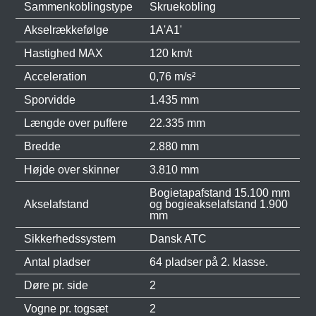
Sammenkoblingstype
Skruekobling
Akselrækkefølge
1A'A1'
Hastighed MAX
120 km/t
Acceleration
0,76 m/s²
Sporvidde
1.435 mm
Længde over puffere
22.335 mm
Bredde
2.880 mm
Højde over skinner
3.810 mm
Bogietapafstand 15.100 mm
Akselafstand
og bogieakselafstand 1.900
mm
Sikkerhedssystem
Dansk ATC
Antal pladser
64 pladser på 2. klasse.
Døre pr. side
2
Vogne pr. togsæt
2