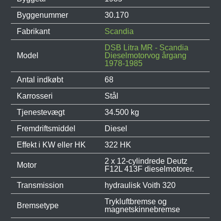
Byggenummer
30.170
Fabrikant
Scandia
DSB Litra MR - Scandia
Model
Dieselmotorvog årgang
1978-1985
Antal indkøbt
68
Karrosseri
Stål
Tjenestevægt
34.500 kg
Fremdriftsmiddel
Diesel
Effekt i KW eller HK
322 HK
2 x 12-cylindrede Deutz
Motor
F12L 413F dieselmotorer.
Transmission
hydraulisk Voith 320
Trykluftbremse og
Bremsetype
magnetskinnebremse