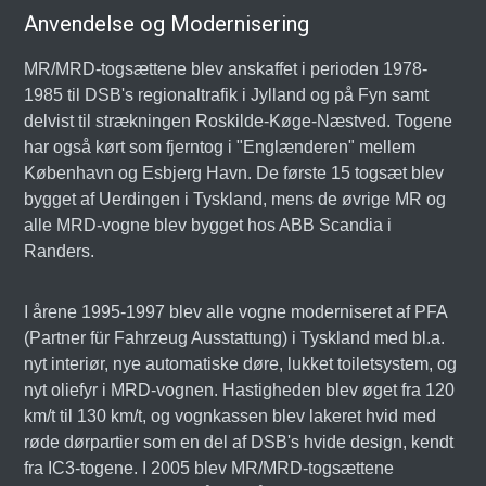
Anvendelse og Modernisering
MR/MRD-togsættene blev anskaffet i perioden 1978-
1985 til DSB's regionaltrafik i Jylland og på Fyn samt
delvist til strækningen Roskilde-Køge-Næstved. Togene
har også kørt som fjerntog i "Englænderen" mellem
København og Esbjerg Havn. De første 15 togsæt blev
bygget af Uerdingen i Tyskland, mens de øvrige MR og
alle MRD-vogne blev bygget hos ABB Scandia i
Randers.
I årene 1995-1997 blev alle vogne moderniseret af PFA
(Partner für Fahrzeug Ausstattung) i Tyskland med bl.a.
nyt interiør, nye automatiske døre, lukket toiletsystem, og
nyt oliefyr i MRD-vognen. Hastigheden blev øget fra 120
km/t til 130 km/t, og vognkassen blev lakeret hvid med
røde dørpartier som en del af DSB's hvide design, kendt
fra IC3-togene. I 2005 blev MR/MRD-togsættene