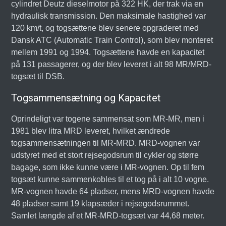
cylindret Deutz dieselmotor på 322 HK, der trak via en
hydraulisk transmission. Den maksimale hastighed var
120 km/t, og togsættene blev senere opgraderet med
Dansk ATC (Automatic Train Control), som blev monteret
mellem 1991 og 1994. Togsættene havde en kapacitet
på 131 passagerer, og der blev leveret i alt 98 MR/MRD-
togsæt til DSB.
Togsammensætning og Kapacitet
Oprindeligt var togene sammensat som MR-MR, men i
1981 blev litra MRD leveret, hvilket ændrede
togsammensætningen til MR-MRD. MRD-vognen var
udstyret med et stort rejsegodsrum til cykler og større
bagage, som ikke kunne være i MR-vognen. Op til fem
togsæt kunne sammenkobles til et tog på i alt 10 vogne.
MR-vognen havde 64 pladser, mens MRD-vognen havde
48 pladser samt 19 klapsæder i rejsegodsrummet.
Samlet længde af et MR-MRD-togsæt var 44,68 meter.