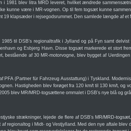
 i 1981 blev litra MRD leveret, hvilket ændrede sammensætn
 ikke kunne være i MR-vognen. Op til fem togsæt kunne sammenk
t 19 klapsæder i rejsegodsrummet. Den samlede længde af et
85 til DSB's regionaltrafik i Jylland og på Fyn samt delvis
havn og Esbjerg Havn. Disse togsæt markerede et stort fremskri
gsæt, bestående af 30 MR-motorvogne, blev bygget af Uerding
 PFA (Partner für Fahrzeug Ausstattung) i Tyskland. Modernise
vognen. Hastigheden blev forøget fra 120 km/t til 130 km/t, og
 I 2005 blev MR/MRD-togsættene ommalet i DSB's nye blå og grå
stjyske strækninger, lejede de flere af DSB's MR/MRD-togsæt, 
ft af regionaltog i Midt- og Vestjylland. Med den nye aftale ble