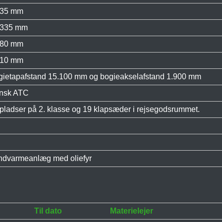
435 mm
.335 mm
880 mm
810 mm
gietapafstand 15.100 mm og bogieakselafstand 1.900 mm
nsk ATC
pladser på 2. klasse og 19 klapsæder i rejsegodsrummet.
ndvarmeanlæg med oliefyr
Til dato
Materielejer