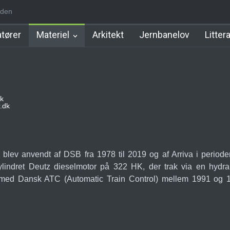
iden
d Station
Favrholm Station
Hillerød Lokal Station
Hillerød Statio
tører
Materiel
Arkitekt
Jernbanelov
Litter
k
.dk
 blev anvendt af DSB fra 1978 til 2019 og af Arriva i period
cylindret Deutz dieselmotor på 322 HK, der trak via en hydr
 med Dansk ATC (Automatic Train Control) mellem 1991 og 