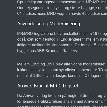
Oprindeligt var togene sammensat som MR-MR, men
stort rejsegodsrum til cykler og større bagage, som
64 pladser, mens MRD-vognen havde 48 pladser sam
Anvendelse og Modernisering
MR/MRD-togsættene blev anskaffet mellem 1978 og 19
også kørt som fjerntog i "Englænderen" mellem Køben
tidligere trafikerede sidebanerne. De første 15 to
bygget hos ABB Scandia i Randers.
Mellem 1995 og 1997 blev alle vogne moderniseret af
lukket toiletsystem samt nyt oliefyr monteret i MRD-
en del af DSB's hvide design, kendt fra IC3-togene.
Arriva's Brug af MRD-Togsæt
Da Arriva overtog kørslen på nogle af de midt- og ve
forlængede Trafikstyrelsen aftalen med Arriva om dri