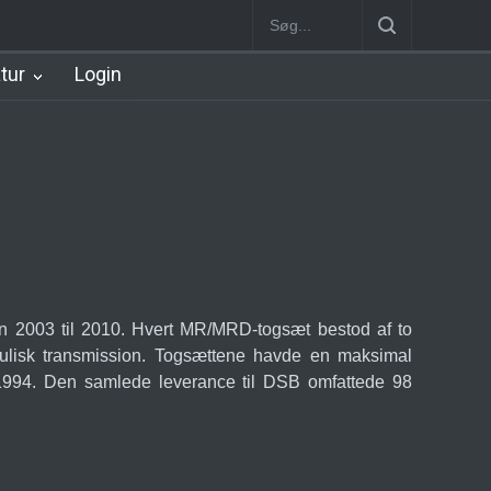
n
København Syd Station
Nørrebro B Station [1886-1930]
Nørre
atur
Login
en 2003 til 2010. Hvert MR/MRD-togsæt bestod af to
aulisk transmission. Togsættene havde en maksimal
1994. Den samlede leverance til DSB omfattede 98