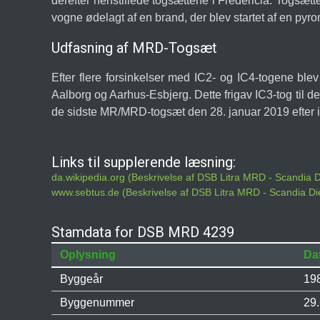
derefter henstillede togsættene i Fredericia. Togsæt
vogne ødelagt af en brand, der blev startet af en py
Udfasning af MRD-Togsæt
Efter flere forsinkelser med IC2- og IC4-togene ble
Aalborg og Aarhus-Esbjerg. Dette frigav IC3-tog til
de sidste MR/MRD-togsæt den 28. januar 2019 efter im
Links til supplerende læsning:
da.wikipedia.org (Beskrivelse af DSB Litra MRD - Scandia
www.sebtus.de (Beskrivelse af DSB Litra MRD - Scandia D
Stamdata for DSB MRD 4239
Oplysning
Da
Byggeår
19
Byggenummer
29