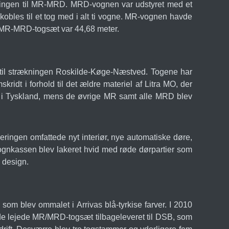
ingen til MR-MRD. MRD-vognen var udstyret med et
obles til et tog med i alt ti vogne. MR-vognen havde
 MR-MRD-togsæt var 44,68 meter.
t til strækningen Roskilde-Køge-Næstved. Togene har
dt i forhold til det ældre materiel af Litra MO, der
en i Tyskland, mens de øvrige MR samt alle MRD blev
ringen omfattede nyt interiør, nye automatiske døre,
 vognkassen blev lakeret hvid med røde dørpartier som
 design.
som blev ommalet i Arrivas blå-tyrkise farver. I 2010
v de lejede MR/MRD-togsæt tilbageleveret til DSB, som