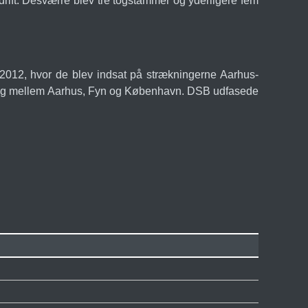
drift. Desværre blev tre togstammer og yderligere fem
r 2012, hvor de blev indsat på strækningerne Aarhus-
lyntog mellem Aarhus, Fyn og København. DSB udfasede