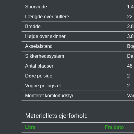
Sporvidde
1.
Længde over puffere
22
Bredde
2.
Højde over skinner
3.
Akselafstand
Bo
Sikkerhedssystem
Da
Antal pladser
48 
Døre pr. side
2
Vogne pr. togsæt
2
Monteret komfortudstyr
Va
Materiellets ejerforhold
Litra
Fra dato