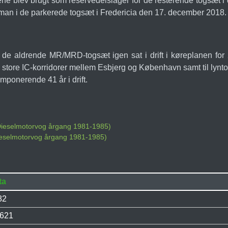
tene blev brugt som reservedelslager for de resterende togsæt i 
roman i de parkerede togsæt i Fredericia den 17. december 2018.
v de aldrende MR/MRD-togsæt igen sat i drift i køreplanen fo
 de store IC-korridorer mellem Esbjerg og København samt til 
ponerende 41 år i drift.
 Dieselmotorvog årgang 1981-1985)
ieselmotorvog årgang 1981-1985)
ta
82
.621