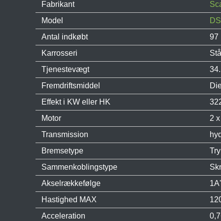
Fabrikant
Sc
Model
DS
Antal indkøbt
97
Karrosseri
Stå
Tjenestevægt
34
Fremdriftsmiddel
Die
Effekt i KW eller HK
32
Motor
2 x
Transmission
hyd
Bremsetype
Tr
Sammenkoblingstype
Sk
Akselrækkefølge
1A'
Hastighed MAX
120
Acceleration
0,7