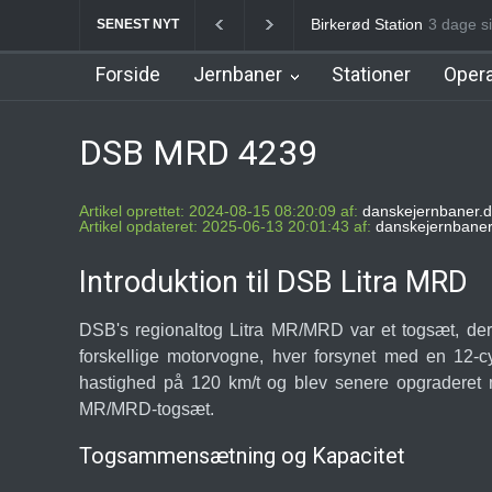
Birkerød Station
3 dage s
Allerø
SENEST NYT
Forside
Jernbaner
Stationer
Opera
DSB MRD 4239
Artikel oprettet: 2024-08-15 08:20:09 af:
danskejernbaner.d
Artikel opdateret: 2025-06-13 20:01:43 af:
danskejernbaner
Introduktion til DSB Litra MRD
DSB's regionaltog Litra MR/MRD var et togsæt, der
forskellige motorvogne, hver forsynet med en 12-
hastighed på 120 km/t og blev senere opgraderet
MR/MRD-togsæt.
Togsammensætning og Kapacitet