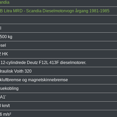
andia
B Litra MRD - Scandia Dieselmotorvogn årgang 1981-1985
l
.500 kg
sel
2 HK
 12-cylindrede Deutz F12L 413F dieselmotorer.
raulisk Voith 320
ykluftbremse og magnetskinnebremse
ruekobling
A1'
 km/t
6 m/s²