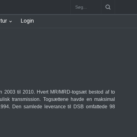
n
København Syd Station
Nørrebro B Station [1886-1930]
Nørre
atur
Login
en 2003 til 2010. Hvert MR/MRD-togsæt bestod af to
aulisk transmission. Togsættene havde en maksimal
1994. Den samlede leverance til DSB omfattede 98