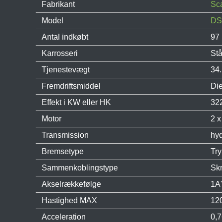
Fabrikant
Sc
Model
DS
Antal indkøbt
97
Karrosseri
Stå
Tjenestevægt
34
Fremdriftsmiddel
Die
Effekt i KW eller HK
32
Motor
2 x
Transmission
hyd
Bremsetype
Tr
Sammenkoblingstype
Sk
Akselrækkefølge
1A'
Hastighed MAX
120
Acceleration
0,7