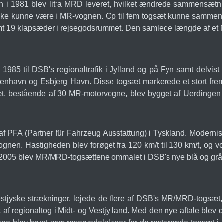
 i 1981 blev litra MRD leveret, hvilket ændrede sammensætn
 ikke kunne være i MR-vognen. Op til fem togsæt kunne sammenk
t 19 klapsæder i rejsegodsrummet. Den samlede længde af et
85 til DSB's regionaltrafik i Jylland og på Fyn samt delvis
havn og Esbjerg Havn. Disse togsæt markerede et stort fremskri
gsæt, bestående af 30 MR-motorvogne, blev bygget af Uerding
 PFA (Partner für Fahrzeug Ausstattung) i Tyskland. Modernise
vognen. Hastigheden blev forøget fra 120 km/t til 130 km/t, og
 I 2005 blev MR/MRD-togsættene ommalet i DSB's nye blå og grå
stjyske strækninger, lejede de flere af DSB's MR/MRD-togsæt, 
ft af regionaltog i Midt- og Vestjylland. Med den nye aftale ble