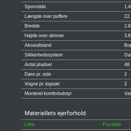
Sporvidde
1.
Længde over puffere
22
Bredde
2.
Højde over skinner
3.
Akselafstand
Bo
Sikkerhedssystem
Da
Antal pladser
48 
Døre pr. side
2
Vogne pr. togsæt
2
Monteret komfortudstyr
Va
Materiellets ejerforhold
Litra
Fra dato