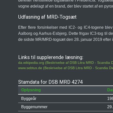
derefter henstillede togsættene i Fredericia. Togsæt
vogne ødelagt af en brand, der blev startet af en py
Udfasning af MRD-Togsæt
Efter flere forsinkelser med IC2- og IC4-togene ble
Aalborg og Aarhus-Esbjerg. Dette frigav IC3-tog til
de sidste MR/MRD-togsæt den 28. januar 2019 efter im
Links til supplerende læsning:
da.wikipedia.org (Beskrivelse af DSB Litra MRD - Scandia
www.sebtus.de (Beskrivelse af DSB Litra MRD - Scandia D
Stamdata for DSB MRD 4274
Oplysning
Da
Byggeår
19
Byggenummer
29