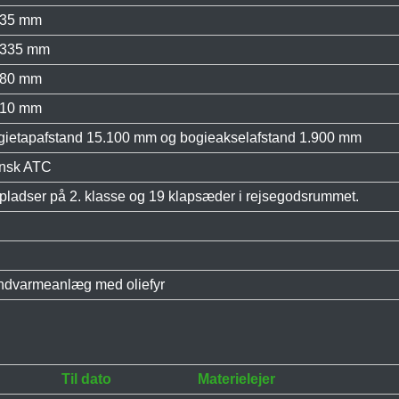
435 mm
.335 mm
880 mm
810 mm
gietapafstand 15.100 mm og bogieakselafstand 1.900 mm
nsk ATC
pladser på 2. klasse og 19 klapsæder i rejsegodsrummet.
ndvarmeanlæg med oliefyr
Til dato
Materielejer