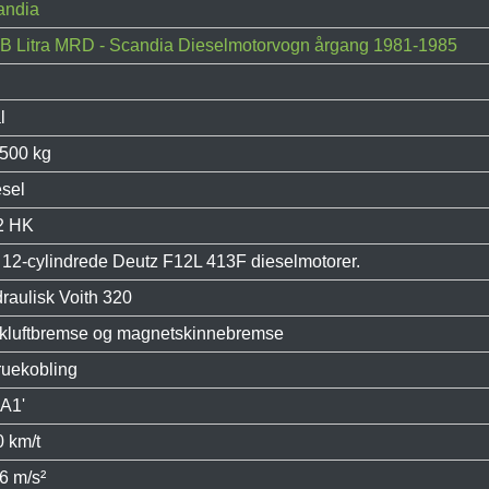
andia
B Litra MRD - Scandia Dieselmotorvogn årgang 1981-1985
l
.500 kg
sel
2 HK
 12-cylindrede Deutz F12L 413F dieselmotorer.
raulisk Voith 320
ykluftbremse og magnetskinnebremse
ruekobling
A1'
 km/t
6 m/s²