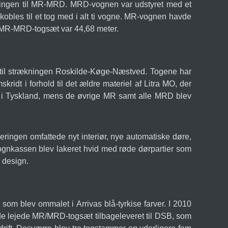
ingen til MR-MRD. MRD-vognen var udstyret med et
obles til et tog med i alt ti vogne. MR-vognen havde
 MR-MRD-togsæt var 44,68 meter.
t til strækningen Roskilde-Køge-Næstved. Togene har
dt i forhold til det ældre materiel af Litra MO, der
en i Tyskland, mens de øvrige MR samt alle MRD blev
ringen omfattede nyt interiør, nye automatiske døre,
 vognkassen blev lakeret hvid med røde dørpartier som
 design.
som blev ommalet i Arrivas blå-tyrkise farver. I 2010
v de lejede MR/MRD-togsæt tilbageleveret til DSB, som