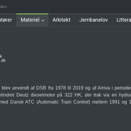
iden
d Station
Favrholm Station
Hillerød Lokal Station
Hillerød Statio
tører
Materiel
Arkitekt
Jernbanelov
Litter
k
.dk
 blev anvendt af DSB fra 1978 til 2019 og af Arriva i period
cylindret Deutz dieselmotor på 322 HK, der trak via en hydr
 med Dansk ATC (Automatic Train Control) mellem 1991 og 