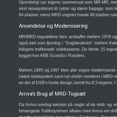
Oprindeligt var togene sammensat som MR-MR, men
stort rejsegodsrum til cykler og større bagage, som
64 pladser, mens MRD-vognen havde 48 pladser sam
Anvendelse og Modernisering
MR/MRD-togsættene blev anskaffet mellem 1978 og 19
også kørt som fjerntog i "Englænderen" mellem Køben
tidligere trafikerede sidebanerne. De første 15 to
bygget hos ABB Scandia i Randers.
Mellem 1995 og 1997 blev alle vogne moderniseret af
lukket toiletsystem samt nyt oliefyr monteret i MRD-
en del af DSB's hvide design, kendt fra IC3-togene.
Arriva's Brug af MRD-Togsæt
Da Arriva overtog kørslen på nogle af de midt- og ve
forlængede Trafikstyrelsen aftalen med Arriva om dri