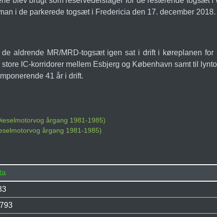
tene blev brugt som reservedelslager for de resterende togsæt i 
roman i de parkerede togsæt i Fredericia den 17. december 2018.
v de aldrende MR/MRD-togsæt igen sat i drift i køreplanen fo
 de store IC-korridorer mellem Esbjerg og København samt til 
ponerende 41 år i drift.
 Dieselmotorvog årgang 1981-1985)
ieselmotorvog årgang 1981-1985)
ta
83
.793