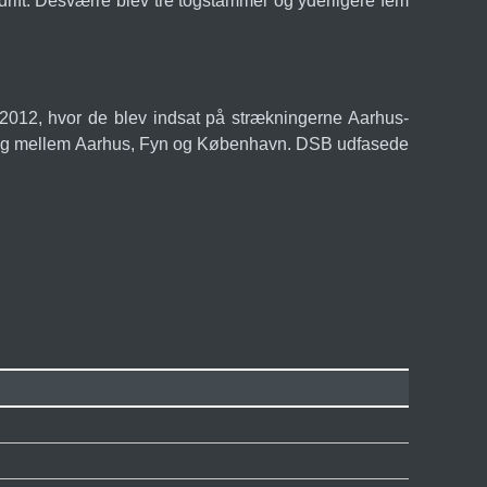
drift. Desværre blev tre togstammer og yderligere fem
r 2012, hvor de blev indsat på strækningerne Aarhus-
lyntog mellem Aarhus, Fyn og København. DSB udfasede