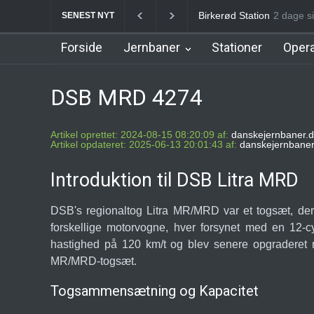
Birkerød Station
2 dage s
Allerø
SENEST NYT
Forside
Jernbaner
Stationer
Opera
DSB MRD 4274
Artikel oprettet: 2024-08-15 08:20:09 af:
danskejernbaner.d
Artikel opdateret: 2025-06-13 20:01:43 af:
danskejernbaner
Introduktion til DSB Litra MRD
DSB's regionaltog Litra MR/MRD var et togsæt, der
forskellige motorvogne, hver forsynet med en 12-
hastighed på 120 km/t og blev senere opgraderet
MR/MRD-togsæt.
Togsammensætning og Kapacitet