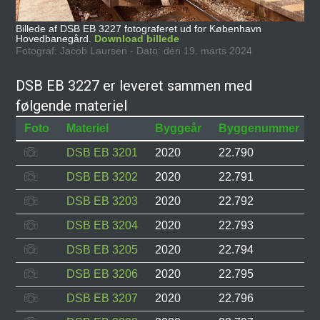
Billede af DSB EB 3227 fotograferet ud for København
Hovedbanegård.
Download billede
Fotograf: Jacob Laursen - Dato: den 19. marts 2024
DSB EB 3227 er leveret sammen med
følgende materiel
Foto
Materiel
Byggeår
Byggenummer
DSB EB 3201
2020
22.790
DSB EB 3202
2020
22.791
DSB EB 3203
2020
22.792
DSB EB 3204
2020
22.793
DSB EB 3205
2020
22.794
DSB EB 3206
2020
22.795
DSB EB 3207
2020
22.796