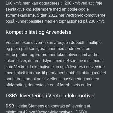
160 km/t, men kan opgraderes til 200 km/t ved at tilføje
semiaktive krøjedæmpere med en bogie-bogie
styremekanisme. Siden 2022 har Vectron-lokomotiverne
også kunnet bestilles med en tophastighed på 230 km/t.
Kompatibilitet og Anvendelse
Vectron-lokomotiverne kan arbejde i dobbelt-, multiple-
og push-pull konfigurationer med andre Vectron-,
Eurosprinter- og Eurorunner-lokomotiver samt andre
lokomotiver, der er udstyret med det samme multimodul
som Vectron. Lokomotivet kan også leveres i en version
med enkelt førerhus til permanent dobbeltkobling med et
andet Vectron-lokomotiv eller til passagertog med en
afblænding, der erstatter en af førerhusets ender.
DSB's Investering i Vectron-lokomotiver
DSB
tildelte Siemens en kontrakt på levering af
minimum 42 nye Vectron-lokomotiver. I DSB's