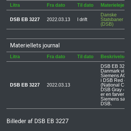
Litra
Fra dato
Til dato
Materielejer
Danske
DSB EB 3227
2022.03.13
I drift
Statsbaner
(DSB)
Materiellets journal
Litra
Fra dato
Til dato
Beskrivelse
DSB EB 3227 
Danmark via P
Siemens AG og
i DSB Red - 
DSB EB 3227
2022.03.13
(National Col
DSB Gray - R
er en farver ud
Siemens sam
DSB.
Billeder af DSB EB 3227