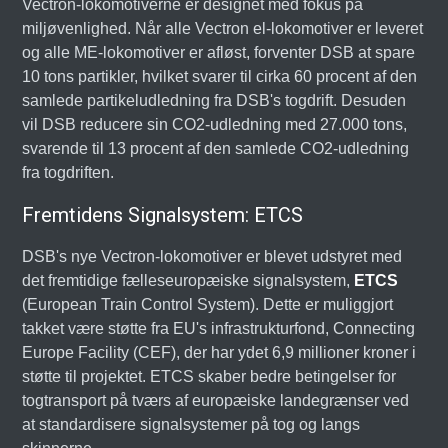
Vectron-lokomotiverne er designet med fokus på
miljøvenlighed. Når alle Vectron el-lokomotiver er leveret
og alle ME-lokomotiver er afløst, forventer DSB at spare
10 tons partikler, hvilket svarer til cirka 60 procent af den
samlede partikeludledning fra DSB's togdrift. Desuden
vil DSB reducere sin CO2-udledning med 27.000 tons,
svarende til 13 procent af den samlede CO2-udledning
fra togdriften.
Fremtidens Signalsystem: ETCS
DSB's nye Vectron-lokomotiver er blevet udstyret med
det fremtidige fælleseuropæiske signalsystem,
ETCS
(European Train Control System). Dette er muliggjort
takket være støtte fra EU's infrastrukturfond, Connecting
Europe Facility (CEF), der har ydet 6,9 millioner kroner i
støtte til projektet. ETCS skaber bedre betingelser for
togtransport på tværs af europæiske landegrænser ved
at standardisere signalsystemer på tog og langs