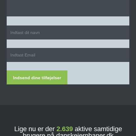
Indsend dine tilføjelser
Lige nu er der
2.639
aktive samtidige
brugere på danskejernbaner.dk