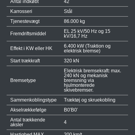
Antal indkøbt
42
Karrosseri
Stål
Tjenestevægt
86.000 kg
EL 25 kV/50 Hz og 15
Fremdriftsmiddel
kV/16,7 Hz
6.400 kW (Traktion og
Effekt i KW eller HK
elektrisk bremse)
Start trækkraft
320 kN
Elektrisk bremsekraft: max.
240 kN og mekanisk
Bremsetype
bremsning via
hjulmonterede
skivebremser.
Sammenkoblingstype
Træktøj og skruekobling
Akselrækkefølge
B0'B0'
Antal trækkende
4
aksler
Hastighed MAX
200 km/t