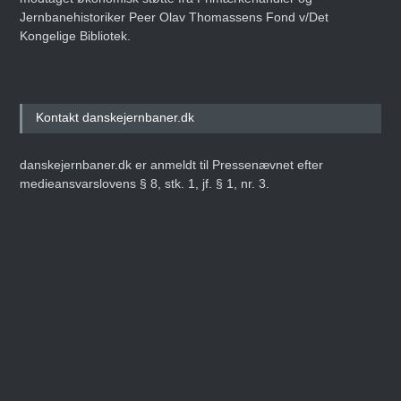
Jernbanehistoriker Peer Olav Thomassens Fond v/Det
Kongelige Bibliotek.
Kontakt danskejernbaner.dk
danskejernbaner.dk er anmeldt til Pressenævnet efter
medieansvarslovens § 8, stk. 1, jf. § 1, nr. 3.
mail:
mail@danskejernbaner.dk
RAIL Data Explorer CMS Version 4.3.0 - build: 2026.06.06-
20:18:21
Top