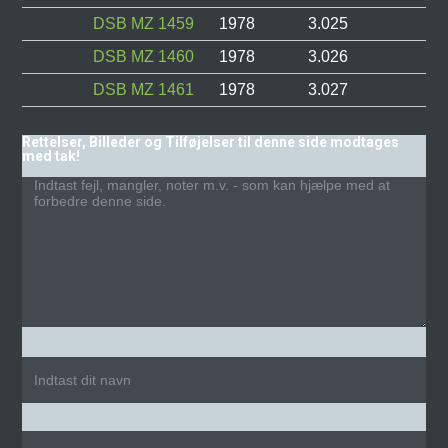
DSB MZ 1459
1978
3.025
DSB MZ 1460
1978
3.026
DSB MZ 1461
1978
3.027
Rettelser, Billeder og Tilføjelser til denne side modtages
med tak!