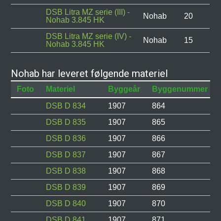
DSB Litra MZ serie (III) -
Nohab
20
Nohab 3.845 HK
DSB Litra MZ serie (IV) -
Nohab
15
Nohab 3.845 HK
Nohab har leveret følgende materiel
Foto
Materiel
Byggeår
Byggenummer
DSB D 834
1907
864
DSB D 835
1907
865
DSB D 836
1907
866
DSB D 837
1907
867
DSB D 838
1907
868
DSB D 839
1907
869
DSB D 840
1907
870
DSB D 841
1907
871