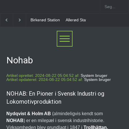
Birkerød Station
Allerød Station
Favrholm Station
Hillerød Lok
Nohab
Artikel oprettet: 2024-08-22 05:04:52 af:
System bruger
Artikel opdateret: 2024-08-22 05:04:52 af:
System bruger
NOHAB: En Pioner i Svensk Industri og
Lokomotivproduktion
Nydqvist & Holm AB
(almindeligvis kendt som
NOHAB
) er en milepæl i svensk industrihistorie.
Virksomheden blev grundlagt i 1847 i
Trollhättan,