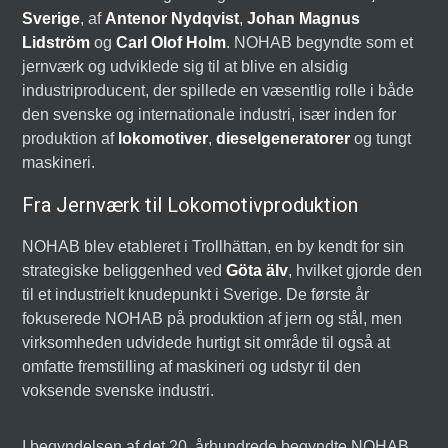
Sverige
, af
Antenor Nydqvist
,
Johan Magnus
Lidström
og
Carl Olof Holm
. NOHAB begyndte som et
jernværk og udviklede sig til at blive en alsidig
industriproducent, der spillede en væsentlig rolle i både
den svenske og internationale industri, især inden for
produktion af
lokomotiver
,
dieselgeneratorer
og tungt
maskineri.
Fra Jernværk til Lokomotivproduktion
NOHAB blev etableret i Trollhättan, en by kendt for sin
strategiske beliggenhed ved
Göta älv
, hvilket gjorde den
til et industrielt knudepunkt i Sverige. De første år
fokuserede NOHAB på produktion af jern og stål, men
virksomheden udvidede hurtigt sit område til også at
omfatte fremstilling af maskineri og udstyr til den
voksende svenske industri.
I begyndelsen af det 20. århundrede begyndte NOHAB