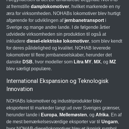
at fremstille
damplokomotiver
, hvilket markerede en ny
æra for virksomheden. NOHABs lokomotiver blev hurtigt
afgørende for udviklingen af
jernbanetransport
i
Sverige og mange andre lande. I de følgende årtier
udvidede virksomheden sin produktion til også at
inkludere
diesel-elektriske lokomotiver
, som blev kendt
for deres pålidelighed og kvalitet. NOHAB leverede
lokomotiver til flere jernbaneselskaber, herunder det
danske
DSB
, hvor modeller som
Litra MY
,
MX
, og
MZ
blev særligt populære.
International Ekspansion og Teknologisk
Innovation
NOHABs lokomotiver og industriprodukter blev
eksporteret til markeder langt ud over Sveriges grænser,
herunder lande i
Europa
,
Mellemøsten
, og
Afrika
. En af
de mest bemærkelsesværdige eksporter var til
Ungarn
,
hvor NOHAB-diesellokomotiver blev et ikonisk symbol