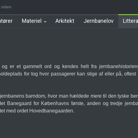
r siden
tation
Allerød Station
Favrholm Station
Hillerød Lokal Station
tører
Materiel
Arkitekt
Jernbanelov
Litter
og er et gammelt ord og kendes helt fra jernbanehistoriens 
oldeplads for tog hvor passagerer kan stige af eller på, oftest 
 af jernbanens barndom, hvor man hældede mere til den tyske b
t Banegaard for Københavns første, anden og tredje jernban
iftet med ordet Hovedbanegaarden.