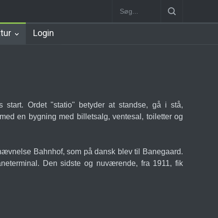
Hillerød Station
København Syd Station
Nørrebro B Station [188
atur
Login
start. Ordet "statio" betyder at standse, gå i stå,
med en bygning med billetsalg, ventesal, toiletter og
enævnelse Bahnhof, som på dansk blev til Banegaard.
eterminal. Den sidste og nuværende, fra 1911, fik