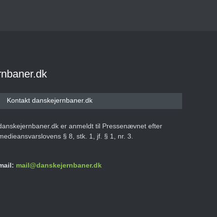
rnbaner.dk
Kontakt danskejernbaner.dk
danskejernbaner.dk er anmeldt til Pressenævnet efter
medieansvarslovens § 8, stk. 1, jf. § 1, nr. 3.
mail:
mail@danskejernbaner.dk