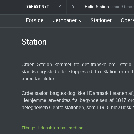
Holte Station
circa 9 time
Birkerød S
SENEST NYT
Forside
Jernbaner
Stationer
Opera
Station
Orden Station kommer fra det franske ord "statio" 
standsningssted eller stoppested. En Station er en h
andre faciliteter.
Ordet station brugtes dog ikke i Danmark i starten
Herhjemme anvendtes fra begyndelsen af 1847 orde
betegnelsen Centralstationen, som i 1918 blev udsk
Tilbage til dansk jernbaneordbog