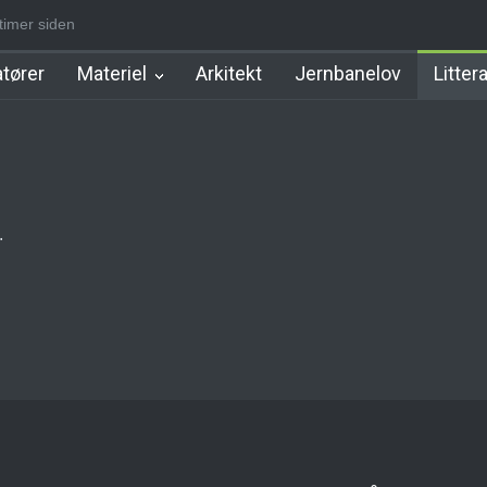
 timer siden
olm Station
Klampenborgbane Station
Hellerup Station
Jægersb
tører
Materiel
Arkitekt
Jernbanelov
Litter
.