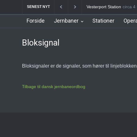
Vesterport Station
circa 4
Stoh
SENEST NYT
Forside
Jernbaner
Stationer
Opera
Bloksignal
Bloksignaler er de signaler, som hører til linjeblokken
Tilbage til dansk jernbaneordbog