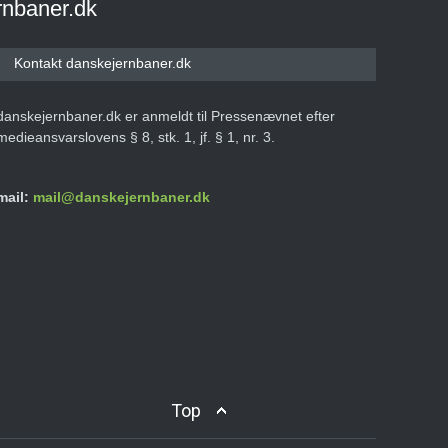
rnbaner.dk
Kontakt danskejernbaner.dk
danskejernbaner.dk er anmeldt til Pressenævnet efter
medieansvarslovens § 8, stk. 1, jf. § 1, nr. 3.
mail:
mail@danskejernbaner.dk
Top