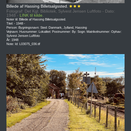
Billede af Hassing Billetsalgssted.
Fotograf: Det Kgl. Bibliotek, Sylvest Jensen Luftfoto - Dato:
1948 -
LINK til kilde.
Noter til: Billede af Hassing Billetsalgssted.
Titel: - 1948 -
Person: Bygningsnavn: Sted: Danmark, Jylland, Hassing
Vejnavn: Husnummer: Lokalitet: Postnummer: By: Sogn: Matrikelnummer: Ophav:
Sylvest Jensen Luftfoto
År: 1948
Note: Id: L03075_036.tif