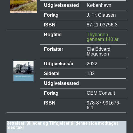
Udgivelsessted
København
Forlag
J. Fr. Clausen
ISBN
87-11-03756-3
Bogtitel
Thybanen
gennem 140 år
Forfatter
Ole Edvard
Mogensen
Udgivelsesår
2022
Sidetal
132
Udgivelsessted
Forlag
OEM Consult
ISBN
978-87-991676-
6-1
Rettelser, Billeder og Tilføjelser til denne side modtages
med tak!