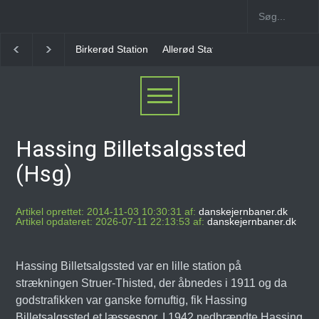
Allerød Station
Favrholm Station
Hillerød Lokal S
Hassing Billetsalgssted
(Hsg)
Artikel oprettet: 2014-11-03 10:30:31 af:
danskejernbaner.dk
Artikel opdateret: 2026-07-11 22:13:53 af:
danskejernbaner.dk
Hassing Billetsalgssted var en lille station på
strækningen Struer-Thisted, der åbnedes i 1911 og da
godstrafikken var ganske fornuftig, fik Hassing
Billetsalgssted et læssespor. I 1942 nedbrændte Hassing