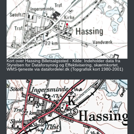
Kort over Hassing Billetsalgssted - Kilde: Indeholder data fra
Styrelsen for Dataforsyning og Effektivisering, skærmkortet,
WMS-tjeneste via datafordeler.dk (Topgrafisk kort 1980-2001)