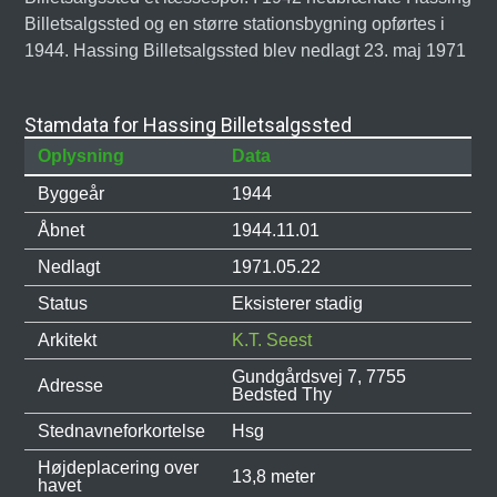
Billetsalgssted og en større stationsbygning opførtes i
1944. Hassing Billetsalgssted blev nedlagt 23. maj 1971
Stamdata for Hassing Billetsalgssted
Oplysning
Data
Byggeår
1944
Åbnet
1944.11.01
Nedlagt
1971.05.22
Status
Eksisterer stadig
Arkitekt
K.T. Seest
Gundgårdsvej 7, 7755
Adresse
Bedsted Thy
Stednavneforkortelse
Hsg
Højdeplacering over
13,8 meter
havet