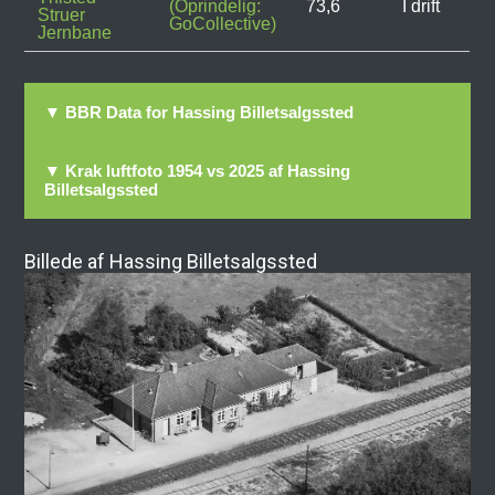
(Oprindelig:
73,6
I drift
Struer
GoCollective)
Jernbane
▼ BBR Data for Hassing Billetsalgssted
▼ Krak luftfoto 1954 vs 2025 af Hassing
Billetsalgssted
Billede af Hassing Billetsalgssted