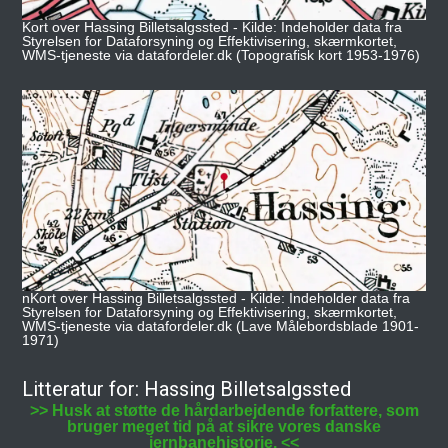
Kort over Hassing Billetsalgssted - Kilde: Indeholder data fra
Styrelsen for Dataforsyning og Effektivisering, skærmkortet,
WMS-tjeneste via datafordeler.dk (Topografisk kort 1953-1976)
nKort over Hassing Billetsalgssted - Kilde: Indeholder data fra
Styrelsen for Dataforsyning og Effektivisering, skærmkortet,
WMS-tjeneste via datafordeler.dk (Lave Målebordsblade 1901-
1971)
Litteratur for: Hassing Billetsalgssted
>> Husk at støtte de hårdarbejdende forfattere, som
bruger meget tid på at sikre vores danske
jernbanehistorie. <<