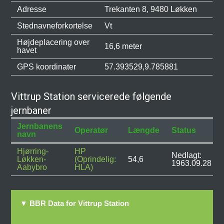
Adresse
Trekanten 8, 9480 Løkken
Stednavneforkortelse
Vt
Højdeplacering over
16,6 meter
havet
GPS koordinater
57.393529,9.785881
Vittrup Station servicerede følgende
jernbaner
Jernbanens
Operatør
Længde
Status
navn
Hjørring-
HP
Nedlagt:
Løkken-
(Oprindelig:
54,6
1963.09.28
Aabybro
HLA)
▼ BBR Data for Vittrup Station