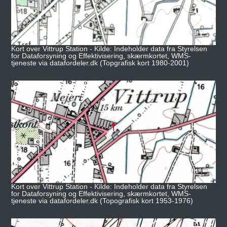
Kort over Vittrup Station - Kilde: Indeholder data fra Styrelsen
for Dataforsyning og Effektivisering, skærmkortet, WMS-
tjeneste via datafordeler.dk (Topgrafisk kort 1980-2001)
Kort over Vittrup Station - Kilde: Indeholder data fra Styrelsen
for Dataforsyning og Effektivisering, skærmkortet, WMS-
tjeneste via datafordeler.dk (Topografisk kort 1953-1976)