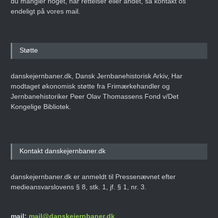
du mangler noget, har rettelser eller andet, så kontakt os
endeligt på vores mail.
Støtte
danskejernbaner.dk, Dansk Jernbanehistorisk Arkiv, Har
modtaget økonomisk støtte fra Frimærkehandler og
Jernbanehistoriker Peer Olav Thomassens Fond v/Det
Kongelige Bibliotek.
Kontakt danskejernbaner.dk
danskejernbaner.dk er anmeldt til Pressenævnet efter
medieansvarslovens § 8, stk. 1, jf. § 1, nr. 3.
mail:
mail@danskejernbaner.dk