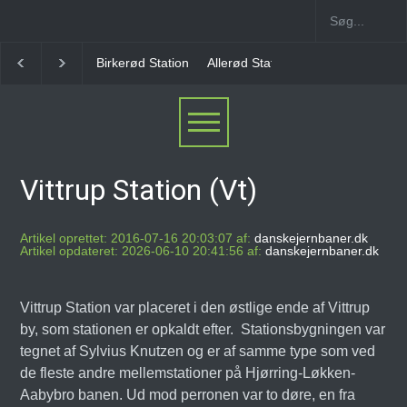
rkerød Station
Allerød Station
Favrholm Station
Hillerød Lokal S
Vittrup Station (Vt)
Artikel oprettet: 2016-07-16 20:03:07 af:
danskejernbaner.dk
Artikel opdateret: 2026-06-10 20:41:56 af:
danskejernbaner.dk
Vittrup Station var placeret i den østlige ende af Vittrup
by, som stationen er opkaldt efter. Stationsbygningen var
tegnet af Sylvius Knutzen og er af samme type som ved
de fleste andre mellemstationer på Hjørring-Løkken-
Aabybro banen. Ud mod perronen var to døre, en fra