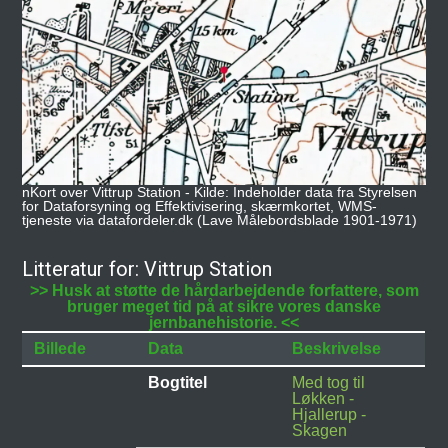
nKort over Vittrup Station - Kilde: Indeholder data fra Styrelsen
for Dataforsyning og Effektivisering, skærmkortet, WMS-
tjeneste via datafordeler.dk (Lave Målebordsblade 1901-1971)
Litteratur for: Vittrup Station
>> Husk at støtte de hårdarbejdende forfattere, som
bruger meget tid på at sikre vores danske
jernbanehistorie. <<
Billede
Data
Beskrivelse
Bogtitel
Med tog til
Løkken -
Hjallerup -
Skagen