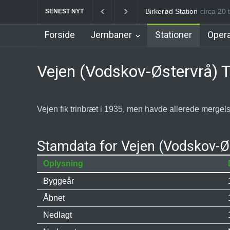
Allerød Station
circa 20 t
Favrhol
SENEST NYT
Forside
Jernbaner
Stationer
Opera
Vejen (Vodskov-Østervrå) 
Vejen fik trinbræt i 1935, men havde allerede mergels
Stamdata for Vejen (Vodskov-Øs
Oplysning
Byggeår
Åbnet
Nedlagt