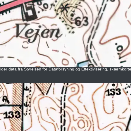
lder data fra Styrelsen for Dataforsyning og Effektivisering, skærmkort