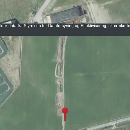
lder data fra Styrelsen for Dataforsyning og Effektivisering, skærmkorte