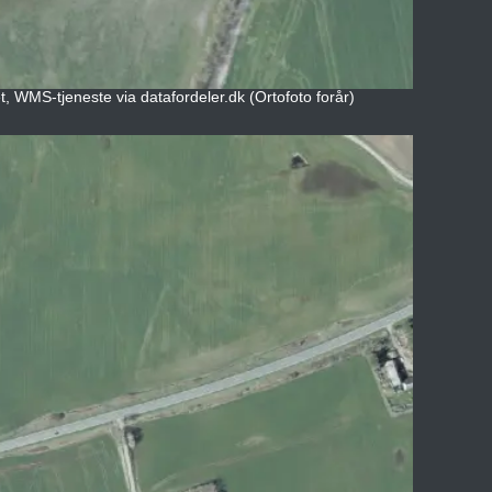
t, WMS-tjeneste via datafordeler.dk (Ortofoto forår)