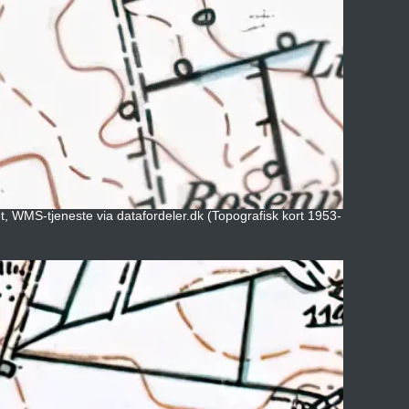
et, WMS-tjeneste via datafordeler.dk (Topografisk kort 1953-