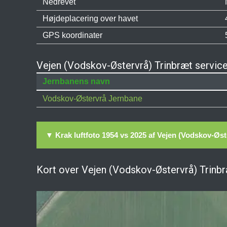
Nedrevet
Højdeplacering over havet
GPS koordinater
Vejen (Vodskov-Østervrå) Trinbræt servic
Jernbanens navn
Vodskov-Østervrå Jernbane
▼ Krak luftfoto 1954 vs 2025 af Vejen (Vodskov-Øst
Kort over Vejen (Vodskov-Østervrå) Trinb