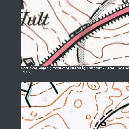
Kort over Vejen (Vodskov-Østervrå) Trinbræt - Kilde: Indeho
1976)