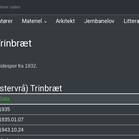
imer siden
m Station
Hillerød Lokal Station
Hillerød Station
København Syd 
tører
Materiel
Arkitekt
Jernbanelov
Litter
Trinbræt
idespor fra 1932.
tervrå) Trinbræt
Data
1935
1935.01.07
1943.10.24