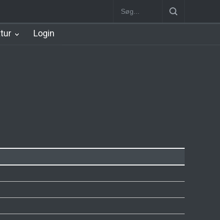
Station
Nørrebro B Station [1886-1930]
Nørrebro A Station [1886
atur
Login