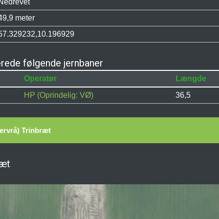
Nedrevet
49,9 meter
57.329232,10.196929
erede følgende jernbaner
Operatør
Længde
HP (Oprindelig: VØ)
36,5
ervrå) Trinbræt
ræt