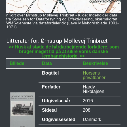
nKort over Ørnstrup Møllevej Trinbræt - Kilde: Indeholder data
fra Styrelsen for Dataforsyning og Effektivisering, skærmkortet,
WMS-tjeneste via datafordeler.dk (Lave Målebordsblade 1901-
1971)
Litteratur for: Ørnstrup Møllevej Trinbræt
>> Husk at støtte de hårdarbejdende forfattere, som
bruger meget tid på at sikre vores danske
jernbanehistorie. <<
Billede
Data
Beskrivelse
Bogtitel
Horsens
privatbaner
Forfatter
Hardy
Nikolajsen
Udgivelsesår
2016
Sidetal
208
Udgivelsessted
Danmark