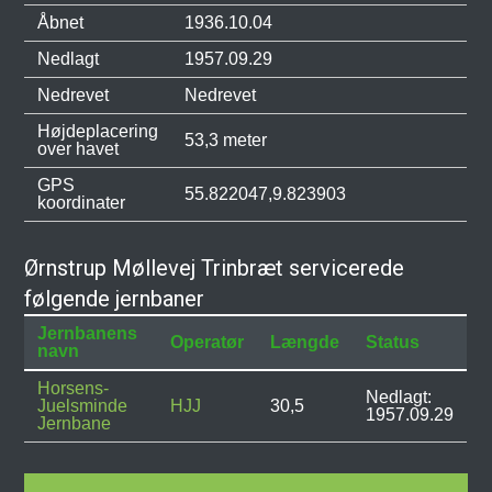
Åbnet
1936.10.04
Nedlagt
1957.09.29
Nedrevet
Nedrevet
Højdeplacering
53,3 meter
over havet
GPS
55.822047,9.823903
koordinater
Ørnstrup Møllevej Trinbræt servicerede
følgende jernbaner
Jernbanens
Operatør
Længde
Status
navn
Horsens-
Nedlagt:
Juelsminde
HJJ
30,5
1957.09.29
Jernbane