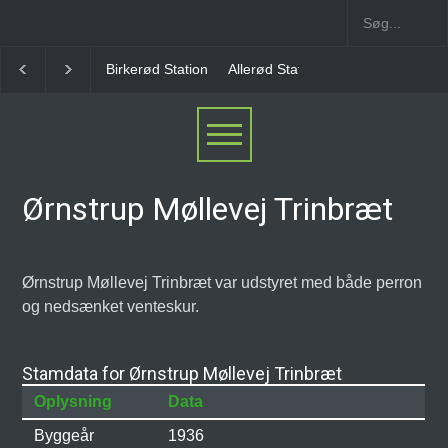
Birkerød Station
Allerød Station
Favrholm Station
H
Ørnstrup Møllevej Trinbræt
Ørnstrup Møllevej Trinbræt var udstyret med både perron
og nedsænket venteskur.
Stamdata for Ørnstrup Møllevej Trinbræt
Oplysning
Data
Byggeår
1936