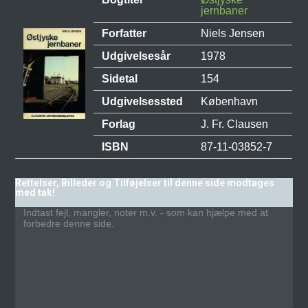
jernbaner
Forfatter
Niels Jensen
Udgivelsesår
1978
Sidetal
154
Udgivelsessted
København
Forlag
J. Fr. Clausen
ISBN
87-11-03852-7
Rettelser, Billeder og Tilføjelser til denne side modtages
med tak!