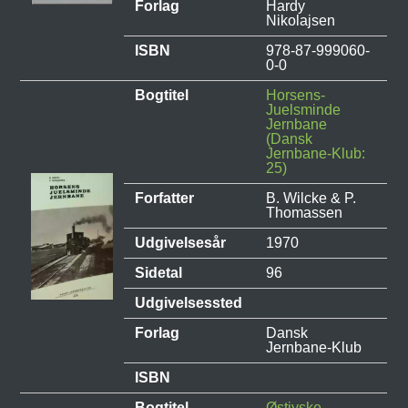
Forlag
Hardy
Nikolajsen
ISBN
978-87-999060-
0-0
Bogtitel
Horsens-
Juelsminde
Jernbane
(Dansk
Jernbane-Klub:
25)
Forfatter
B. Wilcke & P.
Thomassen
Udgivelsesår
1970
Sidetal
96
Udgivelsessted
Forlag
Dansk
Jernbane-Klub
ISBN
Bogtitel
Østjyske