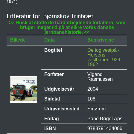
1971)
Litteratur for: Bjørnskov Trinbræt
>> Husk at støtte de hårdarbejdende forfattere, som
bruger meget tid på at sikre vores danske
jernbanehistorie. <<
Billede
Data
Beskrivelse
Bogtitel
De tog vestpå -
Horsens
vestbaner 1929-
1962
Forfatter
Vigand
Rasmussen
Udgivelsesår
2004
Sidetal
108
Udgivelsessted
Smørum
Forlag
Bane Bøger Aps
ISBN
9788791434006