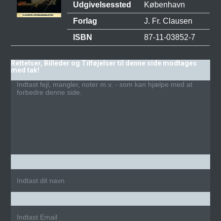
Udgivelsessted
København
Forlag
J. Fr. Clausen
ISBN
87-11-03852-7
Rettelser, Billeder og Tilføjelser til denne side modtages
med tak!