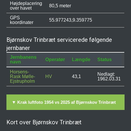
Højdeplacering
80,5 meter
over havet
GPS
55.977243,9.359775
koordinater
Bjørnskov Trinbræt servicerede følgende
jernbaner
Jernbanens
Operatør
Længde
Status
navn
Horsens-
Nedlagt:
Rask Mølle-
HV
43,1
1962.03.31
Ejstrupholm
▼ Krak luftfoto 1954 vs 2025 af Bjørnskov Trinbræt
Kort over Bjørnskov Trinbræt