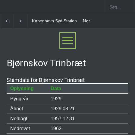
København Syd Station
Nørrebro B Station [1886-1
Bjørnskov Trinbræt
Stamdata for Bjørnskov Trinbræt
Oplysning
Data
Byggeår
1929
Åbnet
1929.08.21
Nedlagt
1957.12.31
Nedrevet
1962