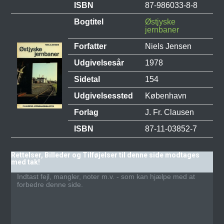
ISBN
87-986033-8-8
Bogtitel
Østjyske
jernbaner
Forfatter
Niels Jensen
Udgivelsesår
1978
Sidetal
154
Udgivelsessted
København
Forlag
J. Fr. Clausen
ISBN
87-11-03852-7
Rettelser, Billeder og Tilføjelser til denne side modtages
med tak!