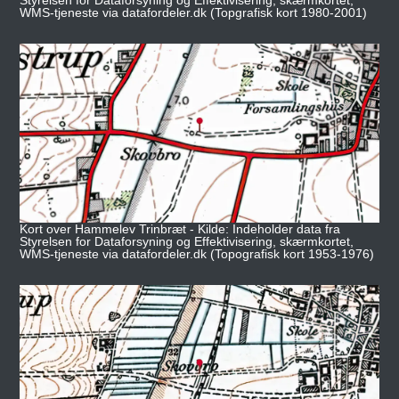
WMS-tjeneste via datafordeler.dk (Topgrafisk kort 1980-2001)
Kort over Hammelev Trinbræt - Kilde: Indeholder data fra
Styrelsen for Dataforsyning og Effektivisering, skærmkortet,
WMS-tjeneste via datafordeler.dk (Topografisk kort 1953-1976)