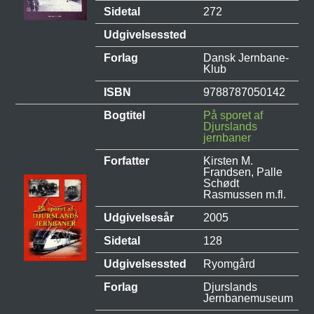
Sidetal
272
Udgivelsessted
Forlag
Dansk Jernbane-
Klub
ISBN
9788787050142
Bogtitel
På sporet af
Djurslands
jernbaner
Forfatter
Kirsten M.
Frandsen, Palle
Schødt
Rasmussen m.fl.
Udgivelsesår
2005
Sidetal
128
Udgivelsessted
Ryomgård
Forlag
Djurslands
Jernbanemuseum