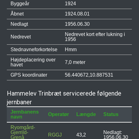
Byggeår
1924
Åbnet
1924.08.01
Nedlagt
1956.06.30
Nedrevet kort efter lukning i
Nedrevet
1956
Stednavneforkortelse
Hmm
Højdeplacering over
7,0 meter
havet
GPS koordinater
56.440672,10.887531
Hammelev Trinbræt servicerede følgende
jernbaner
Jernbanens
Operatør
Længde
Status
navn
Ryomgård-
Gjerrild-
Nedlagt:
RGGJ
43,2
Grenå
1956.06.30