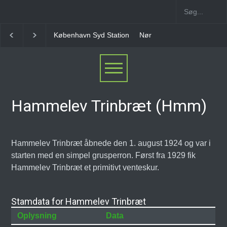
enhavn Syd Station
Nørrebro B Station [1886-1930]
Nørrebro A S
Hammelev Trinbræt (Hmm)
Hammelev Trinbræt åbnede den 1. august 1924 og var i
starten med en simpel grusperron. Først fra 1929 fik
Hammelev Trinbræt et primitivt venteskur.
Stamdata for Hammelev Trinbræt
Oplysning
Data