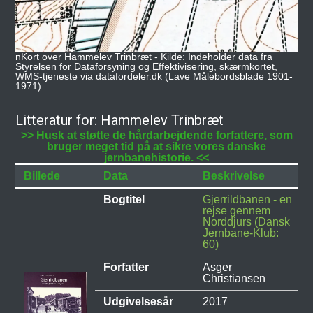
nKort over Hammelev Trinbræt - Kilde: Indeholder data fra
Styrelsen for Dataforsyning og Effektivisering, skærmkortet,
WMS-tjeneste via datafordeler.dk (Lave Målebordsblade 1901-
1971)
Litteratur for: Hammelev Trinbræt
>> Husk at støtte de hårdarbejdende forfattere, som
bruger meget tid på at sikre vores danske
jernbanehistorie. <<
Billede
Data
Beskrivelse
Bogtitel
Gjerrildbanen - en
rejse gennem
Norddjurs (Dansk
Jernbane-Klub:
60)
Forfatter
Asger
Christiansen
Udgivelsesår
2017