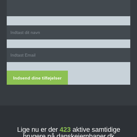
Indsend dine tilføjelser
Lige nu er der
423
aktive samtidige
brugere på danskejernbaner.dk