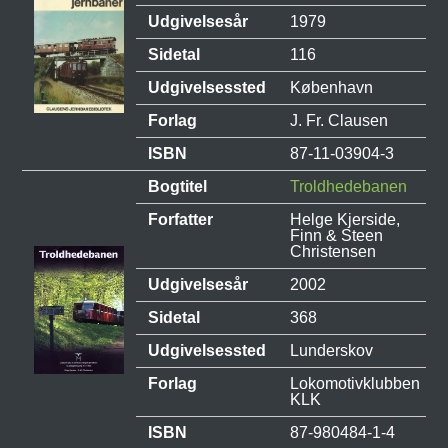
Udgivelsesår
1979
Sidetal
116
Udgivelsessted
København
Forlag
J. Fr. Clausen
ISBN
87-11-03904-3
Bogtitel
Troldhedebanen
Forfatter
Helge Kjerside,
Finn & Steen
Christensen
Udgivelsesår
2002
Sidetal
368
Udgivelsessted
Lunderskov
Forlag
Lokomotivklubben
KLK
ISBN
87-980484-1-4