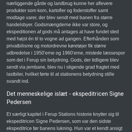
nærliggende gårde og landbrug kunne her aflevere
produkter som korn, kartofler og foderstoffer samt
modtage varer, der blev sendt med banen fra større
handelsbyer. Godsmængderne ikke var store, og
ekspeditionen af gods må antages at have fundet sted
med højst én til to vogne ad gangen. Efterhånden som
privatbilisme og motordrevne køretøjer fik større
udbredelse i 1950'erne og 1960'erne, mistede læssespor
som det i Ferup sin betydning. Gods, der tidligere blev
sendt via jernbane, blev nu i stigende grad fragtet med
lastbiler, hvilket førte til at stationens betydning stille
svandt ind.
Det menneskelige islæt - ekspeditricen Signe
Pedersen
Et særligt kapitel i Ferup Stations historie knytter sig til
ekspeditricen Signe Pedersen, som var den sidste
ekspeditrice før banens lukning. Hun var et kendt ansigt