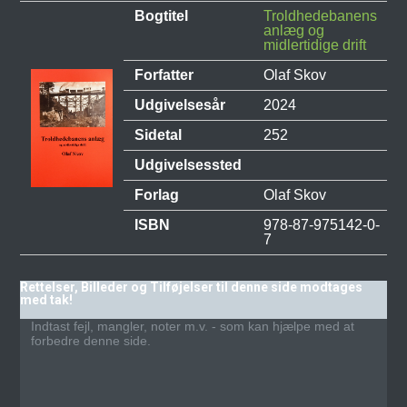
Bogtitel
Troldhedebanens
anlæg og
midlertidige drift
Forfatter
Olaf Skov
Udgivelsesår
2024
Sidetal
252
Udgivelsessted
Forlag
Olaf Skov
ISBN
978-87-975142-0-
7
Rettelser, Billeder og Tilføjelser til denne side modtages
med tak!