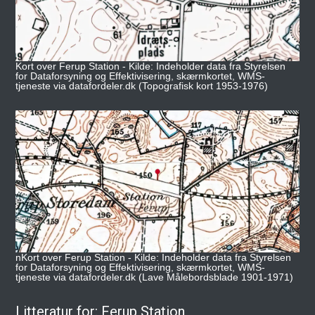
Kort over Ferup Station - Kilde: Indeholder data fra Styrelsen
for Dataforsyning og Effektivisering, skærmkortet, WMS-
tjeneste via datafordeler.dk (Topografisk kort 1953-1976)
nKort over Ferup Station - Kilde: Indeholder data fra Styrelsen
for Dataforsyning og Effektivisering, skærmkortet, WMS-
tjeneste via datafordeler.dk (Lave Målebordsblade 1901-1971)
Litteratur for: Ferup Station