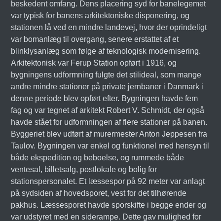
beskedent omfang. Dens placering syd for banelegemet
var typisk for banens arkitektoniske disponering, og
stationen lå ved en mindre landevej, hvor der oprindeligt
var bomanlæg til overgang, senere erstattet af et
blinklysanlæg som følge af teknologisk modernisering.
Arkitektonisk var Ferup Station opført i 1916, og
bygningens udformning fulgte det stilideal, som mange
andre mindre stationer på private jernbaner i Danmark i
denne periode blev opført efter. Bygningen havde fem
fag og var tegnet af arkitekt Robert V. Schmidt, der også
havde stået for udformningen af flere stationer på banen.
Byggeriet blev udført af murermester Anton Jeppesen fra
Taulov. Bygningen var enkel og funktionel med hensyn til
både ekspedition og beboelse, og rummede både
ventesal, billetsalg, postlokale og bolig for
stationspersonalet. Et læssespor på 92 meter var anlagt
på sydsiden af hovedsporet, vest for det tilhørende
pakhus. Læssesporet havde sporskifte i begge ender og
var udstyret med en siderampe. Dette gav mulighed for