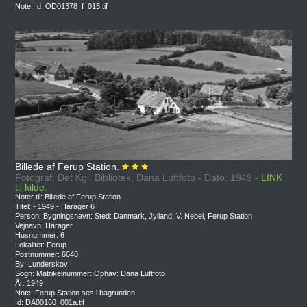
Note: Id: OD01378_f_015.tif
Billede af Ferup Station.
Fotograf: Det Kgl. Bibliotek, Dana Luftfoto - Dato: 1949 -
LINK
til kilde.
Noter til: Billede af Ferup Station.
Titel: - 1949 - Harager 6
Person: Bygningsnavn: Sted: Danmark, Jylland, V. Nebel, Ferup Station
Vejnavn: Harager
Husnummer: 6
Lokalitet: Ferup
Postnummer: 6640
By: Lunderskov
Sogn: Matrikelnummer: Ophav: Dana Luftfoto
År: 1949
Note: Ferup Station ses i bagrunden.
Id: DA00160_001a.tif