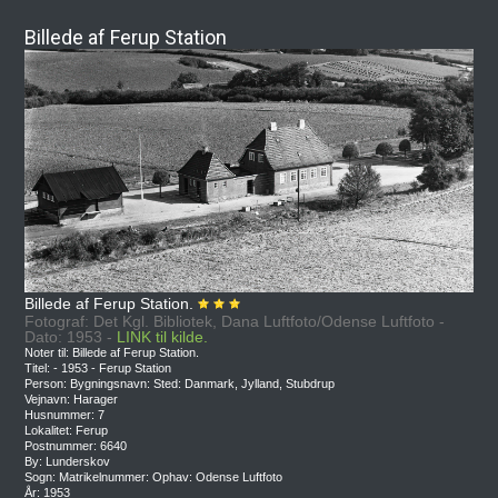
Billede af Ferup Station
Billede af Ferup Station.
Fotograf: Det Kgl. Bibliotek, Dana Luftfoto/Odense Luftfoto -
Dato: 1953 -
LINK til kilde.
Noter til: Billede af Ferup Station.
Titel: - 1953 - Ferup Station
Person: Bygningsnavn: Sted: Danmark, Jylland, Stubdrup
Vejnavn: Harager
Husnummer: 7
Lokalitet: Ferup
Postnummer: 6640
By: Lunderskov
Sogn: Matrikelnummer: Ophav: Odense Luftfoto
År: 1953