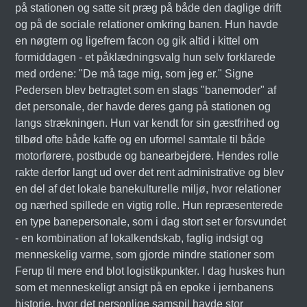
på stationen og satte sit præg på både den daglige drift
og på de sociale relationer omkring banen. Hun havde
en nøgtern og ligefrem facon og gik altid i kittel om
formiddagen - et påklædningsvalg hun selv forklarede
med ordene: "De må tage mig, som jeg er." Signe
Pedersen blev betragtet som en slags "banemoder" af
det personale, der havde deres gang på stationen og
langs strækningen. Hun var kendt for sin gæstfrihed og
tilbød ofte både kaffe og en uformel samtale til både
motorførere, postbude og banearbejdere. Hendes rolle
rakte derfor langt ud over det rent administrative og blev
en del af det lokale banekulturelle miljø, hvor relationer
og nærhed spillede en vigtig rolle. Hun repræsenterede
en type banepersonale, som i dag stort set er forsvundet
- en kombination af lokalkendskab, faglig indsigt og
menneskelig varme, som gjorde mindre stationer som
Ferup til mere end blot logistikpunkter. I dag huskes hun
som et menneskeligt ansigt på en epoke i jernbanens
historie, hvor det personlige samspil havde stor