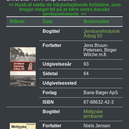
>> Husk at støtte de hårdarbejdende forfattere, som
bruger meget tid på at sikre vores danske
jernbanehistorie. <<
Billede
Data
Beskrivelse
Bogtitel
Jernbanehistorisk
Årbog 93
Forfatter
Jens Bruun-
Petersen, Birger
Wilche m.fl.
Udgivelsesår
93
Sidetal
64
Udgivelsessted
Forlag
Bane Bøger ApS
ISBN
87-88632-42-3
Bogtitel
Midtjyske
jernbaner
Forfatter
Niels Jensen