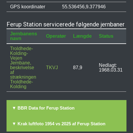
GPS koordinater
55.536456,9.377946
Ferup Station servicerede følgende jernbaner
Jernbanens
Operatør
Længde
Status
navn
Troldhede-
Kolding-
Vejen
Jernbane,
Nedlagt:
beskrivelse
TKVJ
87,9
1968.03.31
af
strækningen
Troldhede-
Kolding
▼ BBR Data for Ferup Station
▼ Krak luftfoto 1954 vs 2025 af Ferup Station