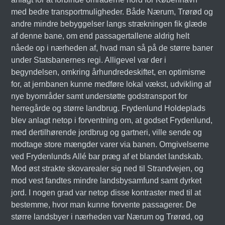
med bedre transportmuligheder. Både Nærum, Trørød og
andre mindre bebyggelser langs strækningen fik glæde
af denne bane, om end passagertallene aldrig helt
nåede op i nærheden af, hvad man så på de større baner
under Statsbanernes regi. Alligevel var der i
begyndelsen, omkring århundredeskiftet, en optimisme
for, at jernbanen kunne medføre lokal vækst, udvikling af
nye byområder samt understøtte godstransport for
herregårde og større landbrug. Frydenlund Holdeplads
blev anlagt netop i forventning om, at godset Frydenlund,
med dertilhørende jordbrug og gartneri, ville sende og
modtage store mængder varer via banen. Omgivelserne
ved Frydenlunds Allé bar præg af et blandet landskab.
Mod øst strakte skovarealer sig ned til Strandvejen, og
mod vest fandtes mindre landsbysamfund samt dyrket
jord. I nogen grad var netop disse kontraster med til at
bestemme, hvor man kunne forvente passagerer. De
større landsbyer i nærheden var Nærum og Trørød, og