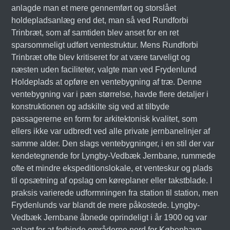
anlagde man et mere gennemført og storslået
holdepladsanlæg end det, man så ved Rundforbi
Trinbræt, som af samtiden blev anset for en ret
sparsommeligt udført ventestruktur. Mens Rundforbi
Trinbræt ofte blev kritiseret for at være tarveligt og
næsten uden faciliteter, valgte man ved Frydenlund
Holdeplads at opføre en ventebygning af træ. Denne
ventebygning var i pæn størrelse, havde flere detaljer i
konstruktionen og adskilte sig ved at tilbyde
passagererne en form for arkitektonisk kvalitet, som
ellers ikke var udbredt ved alle private jernbanelinjer af
samme alder. Den slags ventebygninger, i en stil der var
kendetegnende for Lyngby-Vedbæk Jernbane, rummede
ofte et mindre ekspeditionslokale, et venteskur og plads
til opsætning af opslag om køreplaner eller takstblade. I
praksis varierede udformningen fra station til station, men
Frydenlunds var blandt de mere påkostede. Lyngby-
Vedbæk Jernbane åbnede oprindeligt i år 1900 og var
anlagt for at forbinde områderne nord for København