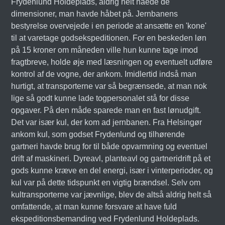
Frydenlund Holdeplads, aldrig helt nåede de
dimensioner, man havde håbet på. Jernbanens
bestyrelse overvejede i en periode at ansætte en 'kone'
til at varetage godsekspeditionen. For en beskeden løn
på 15 kroner om måneden ville hun kunne tage imod
fragtbreve, holde øje med læsningen og eventuelt udføre
kontrol af de vogne, der ankom. Imidlertid indså man
hurtigt, at transporterne var så begrænsede, at man nok
lige så godt kunne lade togpersonalet stå for disse
opgaver. På den måde sparede man en fast lønudgift.
Det var især kul, der kom ad jernbanen. Fra Helsingør
ankom kul, som godset Frydenlund og tilhørende
gartneri havde brug for til både opvarmning og eventuel
drift af maskineri. Dyreavl, planteavl og gartneridrift på et
gods kunne kræve en del energi, især i vinterperioder, og
kul var på dette tidspunkt en vigtig brændsel. Selv om
kultransporterne var jævnlige, blev de altså aldrig helt så
omfattende, at man kunne forsvare at have fuld
ekspeditionsbemanding ved Frydenlund Holdeplads.