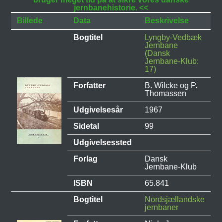
jernbanehistorie. <<
Billede
Data
Beskrivelse
Bogtitel
Lyngby-Vedbæk
Jernbane
(Dansk
Jernbane-Klub:
17)
Forfatter
B. Wilcke og P.
Thomassen
Udgivelsesår
1967
Sidetal
99
Udgivelsessted
Forlag
Dansk
Jernbane-Klub
ISBN
65.841
Bogtitel
Nordsjællandske
jernbaner