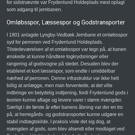
for sidstnævnte var Frydenlund Holdeplads mest oplagt
som adgang til jernbanen.
Omløbsspor, Læssespor og Godstransporter
I 1901 anlagde Lyngby-Vedbæk Jernbane et omløbsspor
syd for perronen ved Frydenlund Holdeplads.
Tilstedeværelsen af et omløbsspor var tegn på, at banen
ønskede at kunne håndtere togkrydsninger eller
rangering af godsvogne på stedet. Desuden blev der
etableret et kort læssespor, som endte i umiddelbar
nærhed af perronen. Denne infrastruktur var ikke helt
billig at anlægge, men man forventede, at det ville
indbringe en betydelig indtjening, fordi Frydenlund gods i
teorien kunne aftage og levere varer i større mængder.
Særligt i de første år efter banens åbning var der en tro
på, at herregårds- og godstransporter kunne udgøre en
stabil indtægtskilde. I praksis viste det sig dog, at
mængden af gods, som blev afsendt eller modtaget ved