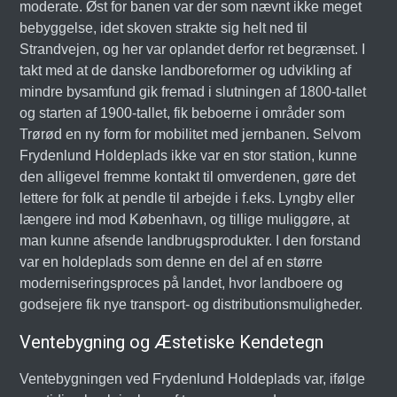
moderate. Øst for banen var der som nævnt ikke meget
bebyggelse, idet skoven strakte sig helt ned til
Strandvejen, og her var oplandet derfor ret begrænset. I
takt med at de danske landboreformer og udvikling af
mindre bysamfund gik fremad i slutningen af 1800-tallet
og starten af 1900-tallet, fik beboerne i områder som
Trørød en ny form for mobilitet med jernbanen. Selvom
Frydenlund Holdeplads ikke var en stor station, kunne
den alligevel fremme kontakt til omverdenen, gøre det
lettere for folk at pendle til arbejde i f.eks. Lyngby eller
længere ind mod København, og tillige muliggøre, at
man kunne afsende landbrugsprodukter. I den forstand
var en holdeplads som denne en del af en større
moderniseringsproces på landet, hvor landboere og
godsejere fik nye transport- og distributionsmuligheder.
Ventebygning og Æstetiske Kendetegn
Ventebygningen ved Frydenlund Holdeplads var, ifølge