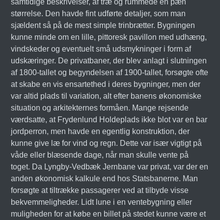
samtidige beskrivelser, af træ og rummede en pæn
størrelse. Den havde fint udførte detaljer, som man
sjældent så på de mest simple trinbrætter. Bygningen
kunne minde om en lille, pittoresk pavillon med udhæng,
vindskeder og eventuelt små udsmykninger i form af
udskæringer. De privatbaner, der blev anlagt i slutningen
af 1800-tallet og begyndelsen af 1900-tallet, forsøgte ofte
at skabe en vis ensartethed i deres bygninger, men der
var altid plads til variation, alt efter banens økonomiske
situation og arkitekternes formåen. Mange rejsende
værdsatte, at Frydenlund Holdeplads ikke blot var en bar
jordperron, men havde en egentlig konstruktion, der
kunne give læ for vind og regn. Dette var især vigtigt på
våde eller blæsende dage, når man skulle vente på
toget. Da Lyngby-Vedbæk Jernbane var privat, var der en
anden økonomisk kalkule end hos Statsbanerne. Man
forsøgte at tiltrække passagerer ved at tilbyde visse
bekvemmeligheder. Lidt lune i en ventebygning eller
muligheden for at købe en billet på stedet kunne være et