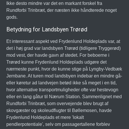
Ikke desto mindre var det en markant forskel fra
Rundforbi Trinbræt, der næsten ikke håndterede noget
gods.
Betydning for Landsbyen Trørød
Et interessant aspekt ved Frydenlund Holdeplads var, at
det i høj grad var landsbyen Trørød (tidligere Tryggerød)
mod vest, der havde gavn af stedet. For beboerne i
Trørød kunne Frydenlund Holdeplads udgøre det
nærmeste punkt, hvor de kunne stige på Lyngby-Vedbæk
Jernbane. At turen mod landsbyen indebar en mindre gå-
eller køretur ad landvejen betød ikke så meget i en tid,
hvor alternative transportmuligheder ofte var hestevogn
eller en lang gåtur til Nærum Station. Sammenlignet med
Rundforbi Trinbræt, som overvejende blev brugt af
skovgæster og skoleudflugter til Bøllemosen, havde
Frydenlund Holdeplads et mere 'lokalt
pendlerpotentiale', selv om passagertallene forblev