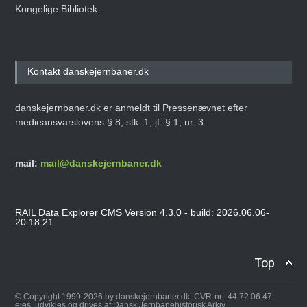
Kongelige Bibliotek.
Kontakt danskejernbaner.dk
danskejernbaner.dk er anmeldt til Pressenævnet efter
medieansvarslovens § 8, stk. 1, jf. § 1, nr. 3.
mail:
mail@danskejernbaner.dk
RAIL Data Explorer CMS Version 4.3.0 - build: 2026.06.06-
20:18:21
Top
© Copyright 1999-2026 by danskejernbaner.dk, CVR-nr.: 44 72 06 47 -
ejes, udvikles og drives af Dansk Jernbanehistorisk Arkiv