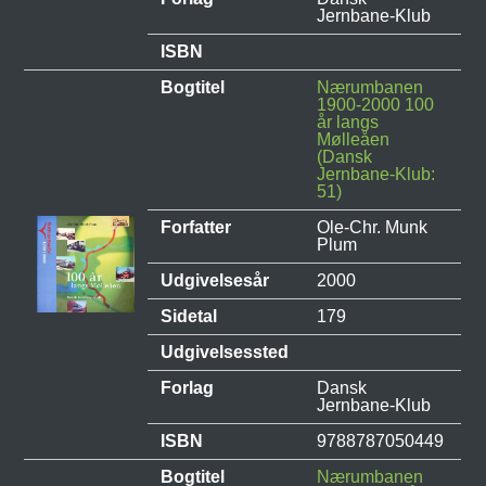
Jernbane-Klub
ISBN
Bogtitel
Nærumbanen
1900-2000 100
år langs
Mølleåen
(Dansk
Jernbane-Klub:
51)
Forfatter
Ole-Chr. Munk
Plum
Udgivelsesår
2000
Sidetal
179
Udgivelsessted
Forlag
Dansk
Jernbane-Klub
ISBN
9788787050449
Bogtitel
Nærumbanen