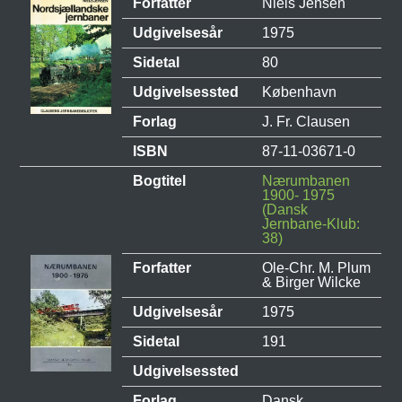
Forfatter
Niels Jensen
Udgivelsesår
1975
Sidetal
80
Udgivelsessted
København
Forlag
J. Fr. Clausen
ISBN
87-11-03671-0
Bogtitel
Nærumbanen
1900- 1975
(Dansk
Jernbane-Klub:
38)
Forfatter
Ole-Chr. M. Plum
& Birger Wilcke
Udgivelsesår
1975
Sidetal
191
Udgivelsessted
Forlag
Dansk