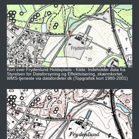
Kort over Frydenlund Holdeplads - Kilde: Indeholder data fra
Styrelsen for Dataforsyning og Effektivisering, skærmkortet,
WMS-tjeneste via datafordeler.dk (Topgrafisk kort 1980-2001)