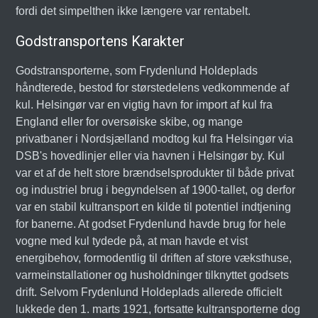
fordi det simpelthen ikke længere var rentabelt.
Godstransportens Karakter
Godstransporterne, som Frydenlund Holdeplads
håndterede, bestod for størstedelens vedkommende af
kul. Helsingør var en vigtig havn for import af kul fra
England eller for oversøiske skibe, og mange
privatbaner i Nordsjælland modtog kul fra Helsingør via
DSB's hovedlinjer eller via havnen i Helsingør by. Kul
var et af de helt store brændselsprodukter til både privat
og industriel brug i begyndelsen af 1900-tallet, og derfor
var en stabil kultransport en kilde til potentiel indtjening
for banerne. At godset Frydenlund havde brug for hele
vogne med kul tydede på, at man havde et vist
energibehov, formodentlig til driften af store væksthuse,
varmeinstallationer og husholdninger tilknyttet godsets
drift. Selvom Frydenlund Holdeplads allerede officielt
lukkede den 1. marts 1921, fortsatte kultransporterne dog