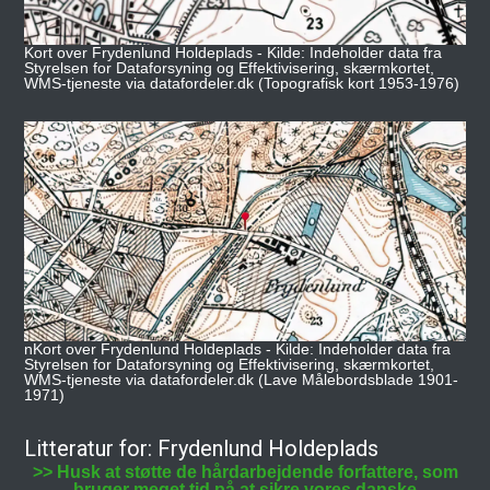
Kort over Frydenlund Holdeplads - Kilde: Indeholder data fra
Styrelsen for Dataforsyning og Effektivisering, skærmkortet,
WMS-tjeneste via datafordeler.dk (Topografisk kort 1953-1976)
nKort over Frydenlund Holdeplads - Kilde: Indeholder data fra
Styrelsen for Dataforsyning og Effektivisering, skærmkortet,
WMS-tjeneste via datafordeler.dk (Lave Målebordsblade 1901-
1971)
Litteratur for: Frydenlund Holdeplads
>> Husk at støtte de hårdarbejdende forfattere, som
bruger meget tid på at sikre vores danske