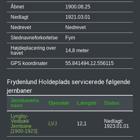
Åbnet
1900.08.25
Nedlagt
1921.03.01
Nedrevet
Nedrevet
Stednavneforkortelse
Fym
Højdeplacering over
14,8 meter
havet
GPS koordinater
55.841494,12.556115
Frydenlund Holdeplads servicerede følgende
jernbaner
Jernbanens
Operatør
Længde
Status
navn
Lyngby-
Vedbæk
Nedlagt:
LVJ
12,1
Jernbane
1923.01.01
[1900-1923]