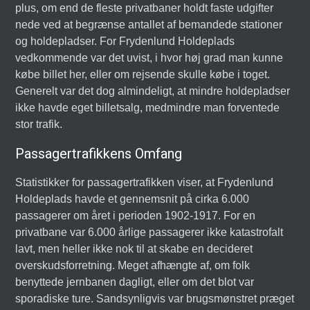
plus, om end de fleste privatbaner holdt faste udgifter
nede ved at begrænse antallet af bemandede stationer
og holdepladser. For Frydenlund Holdeplads
vedkommende var det uvist, i hvor høj grad man kunne
købe billet her, eller om rejsende skulle købe i toget.
Generelt var det dog almindeligt, at mindre holdepladser
ikke havde eget billetsalg, medmindre man forventede
stor trafik.
Passagertrafikkens Omfang
Statistikker for passagertrafikken viser, at Frydenlund
Holdeplads havde et gennemsnit på cirka 6.000
passagerer om året i perioden 1902-1917. For en
privatbane var 6.000 årlige passagerer ikke katastrofalt
lavt, men heller ikke nok til at skabe en decideret
overskudsforretning. Meget afhængte af, om folk
benyttede jernbanen dagligt, eller om det blot var
sporadiske ture. Sandsynligvis var brugsmønstret præget