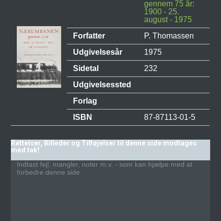
gennem 75 år:
1900 - 25.
august - 1975
Forfatter
P. Thomassen
Udgivelsesår
1975
Sidetal
232
Udgivelsessted
Forlag
ISBN
87-87113-01-5
Rettelser, Billeder og Tilføjelser til denne side modtages
med tak!