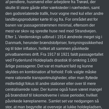
af pendlere, husmænd eller arbejdere fra Trørød, der
skulle til store gårde eller værksteder i nærheden, samt
den godsrelaterede trafik, hvor vogne med kul eller andre
landbrugsprodukter kørte til og fra. For området øst for
banen var passagerstrømmen minimal, eftersom der
mest var skov og spredte huse ned mod Strandvejen.
Efter 1. Verdenskrigs udbrud i 1914 ændrede meget sig i
Danmark, herunder brændstofpriser, forsyningssikkerhed
og til tider inflation, hvilket alt sammen påvirkede
privatbanernes drift. Fra 1917 til 1921 faldt passagertallet
ved Frydenlund Holdeplads drastisk til omkring 1.000
årlige passagerer. Det var et markant fald og kunne
skyldes en kombination af forhold: Folk valgte måske
mere rationelle transportmuligheder, eller man flyttede
midlertidigt fokus til andre stationer eller over til mere
centraliserede ruter. Der kunne også have været mangel
på brændstof til lokomotiverne i visse perioder, hvilket
påvirkede køreplanerne. Samlet set var nedgangen så
stor, at man begyndte at overveje at lukke holdepladsen,