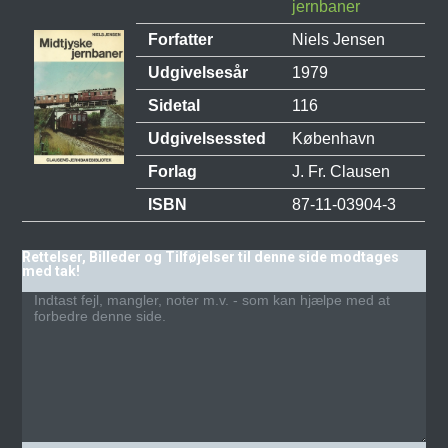
jernbaner
Forfatter
Niels Jensen
Udgivelsesår
1979
Sidetal
116
Udgivelsessted
København
Forlag
J. Fr. Clausen
ISBN
87-11-03904-3
Rettelser, Billeder og Tilføjelser til denne side modtages
med tak!