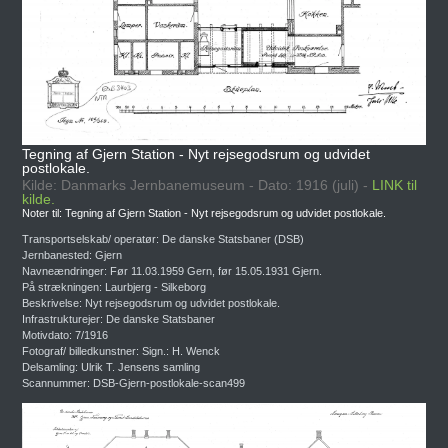
Tegning af Gjern Station - Nyt rejsegodsrum og udvidet
postlokale.
Kilde: Danmarks Jernbanemuseum - Dato: 1916 (juli) -
LINK til
kilde.
Noter til: Tegning af Gjern Station - Nyt rejsegodsrum og udvidet postlokale.
Transportselskab/ operatør: De danske Statsbaner (DSB)
Jernbanested: Gjern
Navneændringer: Før 11.03.1959 Gern, før 15.05.1931 Gjern.
På strækningen: Laurbjerg - Silkeborg
Beskrivelse: Nyt rejsegodsrum og udvidet postlokale.
Infrastrukturejer: De danske Statsbaner
Motivdato: 7/1916
Fotograf/ billedkunstner: Sign.: H. Wenck
Delsamling: Ulrik T. Jensens samling
Scannummer: DSB-Gjern-postlokale-scan499