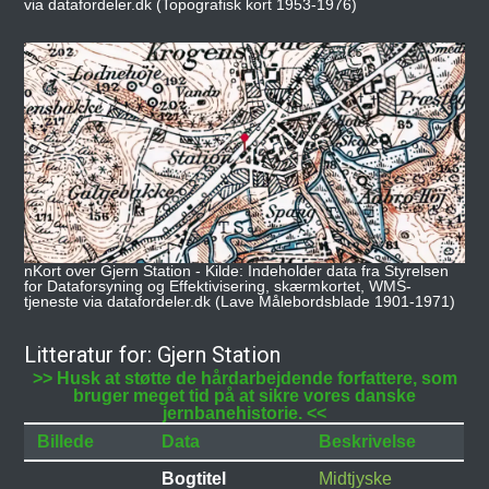
via datafordeler.dk (Topografisk kort 1953-1976)
nKort over Gjern Station - Kilde: Indeholder data fra Styrelsen
for Dataforsyning og Effektivisering, skærmkortet, WMS-
tjeneste via datafordeler.dk (Lave Målebordsblade 1901-1971)
Litteratur for: Gjern Station
>> Husk at støtte de hårdarbejdende forfattere, som
bruger meget tid på at sikre vores danske
jernbanehistorie. <<
Billede
Data
Beskrivelse
Bogtitel
Midtjyske