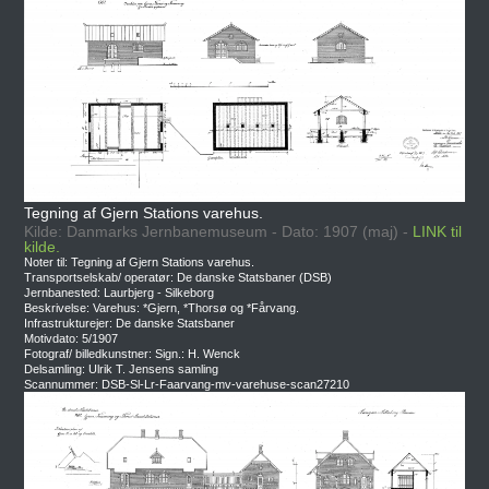
Tegning af Gjern Stations varehus.
Kilde: Danmarks Jernbanemuseum - Dato: 1907 (maj) -
LINK til
kilde.
Noter til: Tegning af Gjern Stations varehus.
Transportselskab/ operatør: De danske Statsbaner (DSB)
Jernbanested: Laurbjerg - Silkeborg
Beskrivelse: Varehus: *Gjern, *Thorsø og *Fårvang.
Infrastrukturejer: De danske Statsbaner
Motivdato: 5/1907
Fotograf/ billedkunstner: Sign.: H. Wenck
Delsamling: Ulrik T. Jensens samling
Scannummer: DSB-Sl-Lr-Faarvang-mv-varehuse-scan27210