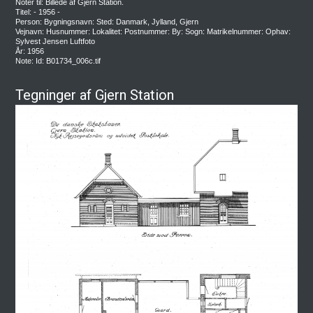
Noter til: Billede af Gjern Station.
Titel: - 1956 -
Person: Bygningsnavn: Sted: Danmark, Jylland, Gjern
Vejnavn: Husnummer: Lokalitet: Postnummer: By: Sogn: Matrikelnummer: Ophav:
Sylvest Jensen Luftfoto
År: 1956
Note: Id: B01734_006c.tif
Tegninger af Gjern Station