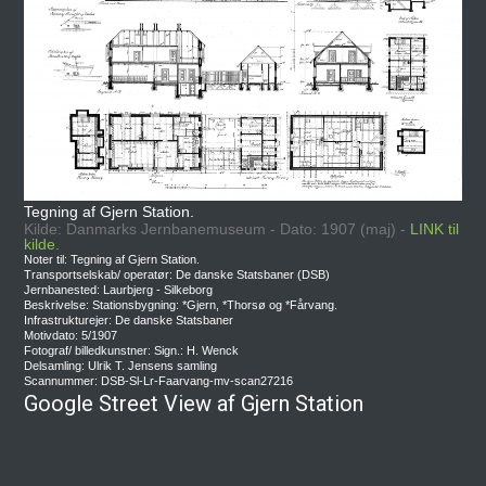
Tegning af Gjern Station.
Kilde: Danmarks Jernbanemuseum - Dato: 1907 (maj) -
LINK til
kilde.
Noter til: Tegning af Gjern Station.
Transportselskab/ operatør: De danske Statsbaner (DSB)
Jernbanested: Laurbjerg - Silkeborg
Beskrivelse: Stationsbygning: *Gjern, *Thorsø og *Fårvang.
Infrastrukturejer: De danske Statsbaner
Motivdato: 5/1907
Fotograf/ billedkunstner: Sign.: H. Wenck
Delsamling: Ulrik T. Jensens samling
Scannummer: DSB-Sl-Lr-Faarvang-mv-scan27216
Google Street View af Gjern Station