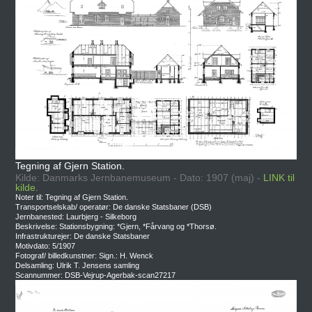
Tegning af Gjern Station.
Kilde: Danmarks Jernbanemuseum - Dato: 1907 (maj) -
LINK til
kilde.
Noter til: Tegning af Gjern Station.
Transportselskab/ operatør: De danske Statsbaner (DSB)
Jernbanested: Laurbjerg - Silkeborg
Beskrivelse: Stationsbygning: *Gjern, *Fårvang og *Thorsø.
Infrastrukturejer: De danske Statsbaner
Motivdato: 5/1907
Fotograf/ billedkunstner: Sign.: H. Wenck
Delsamling: Ulrik T. Jensens samling
Scannummer: DSB-Vejrup-Agerbak-scan27217