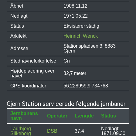
Åbnet
1908.11.12
Nedlagt
1971.05.22
Status
Eksisterer stadig
Arkitekt
Heinrich Wenck
Stationspladsen 3, 8883
Adresse
Gjern
Stednavneforkortelse
Gn
Højdeplacering over
32,7 meter
havet
GPS koordinater
56.228959,9.734768
Gjern Station servicerede følgende jernbaner
Jernbanens
Operatør
Længde
Status
navn
Laurbjerg-
Nedlagt:
DSB
37,4
Silkeborg
1971.09.30