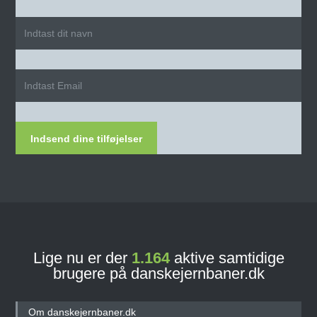
Indsend dine tilføjelser
Lige nu er der
1.164
aktive samtidige
brugere på danskejernbaner.dk
Om danskejernbaner.dk