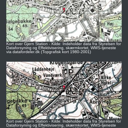
Kort over Gjern Station - Kilde: Indeholder data fra Styrelsen for
Dataforsyning og Effektivisering, skærmkortet, WMS-tjeneste
via datafordeler.dk (Topgrafisk kort 1980-2001)
Kort over Gjern Station - Kilde: Indeholder data fra Styrelsen for
Dataforsyning og Effektivisering, skærmkortet, WMS-tjeneste