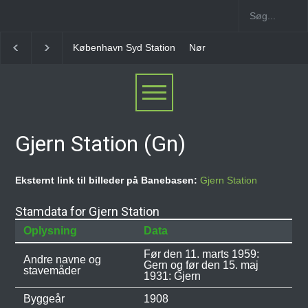
n Syd Station
Nørrebro B Station [1886-1930]
Nørrebro A Station
Gjern Station (Gn)
Eksternt link til billeder på Banebasen:
Gjern Station
Stamdata for Gjern Station
Oplysning
Data
Før den 11. marts 1959:
Andre navne og
Gern og før den 15. maj
stavemåder
1931: Gjern
Byggeår
1908