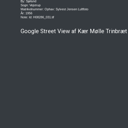
By: Sjølund
Sogn: Vejstrup
Matrikelnummer: Ophav: Sylvest Jensen Luftfoto
År: 1956
Note: Id: H08286_031.tif
Google Street View af Kær Mølle Trinbræ