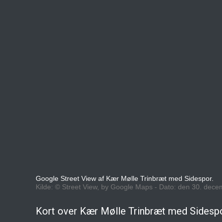
Google Street View af Kær Mølle Trinbræt med Sidespor.
Kilde: © Street View, by Google Maps - Dato: den 30. dec
Kort over Kær Mølle Trinbræt med Sidesp