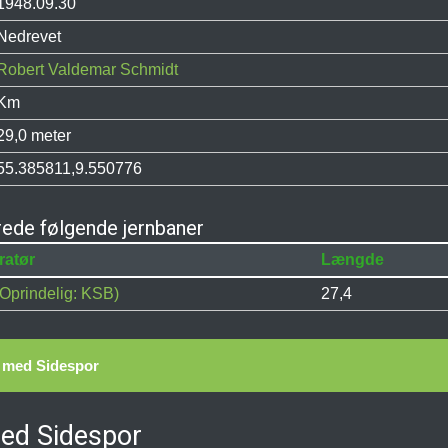
1948.09.30
Nedrevet
Robert Valdemar Schmidt
Km
29,0 meter
55.385811,9.550776
ede følgende jernbaner
ratør
Længde
Oprindelig: KSB)
27,4
t med Sidespor
med Sidespor