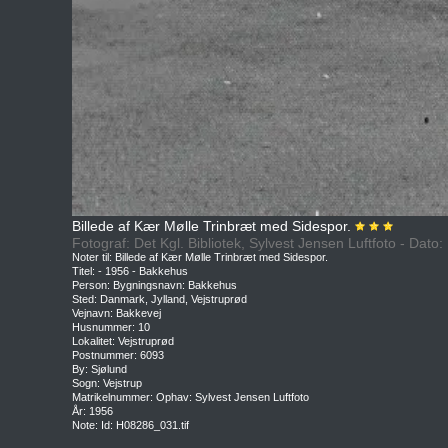
Billede af Kær Mølle Trinbræt med Sidespor.
Fotograf: Det Kgl. Bibliotek, Sylvest Jensen Luftfoto - Dato
Noter til: Billede af Kær Mølle Trinbræt med Sidespor.
Titel: - 1956 - Bakkehus
Person: Bygningsnavn: Bakkehus
Sted: Danmark, Jylland, Vejstruprød
Vejnavn: Bakkevej
Husnummer: 10
Lokalitet: Vejstruprød
Postnummer: 6093
By: Sjølund
Sogn: Vejstrup
Matrikelnummer: Ophav: Sylvest Jensen Luftfoto
År: 1956
Note: Id: H08286_031.tif