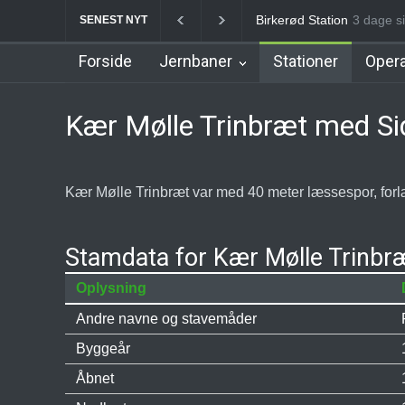
Allerød Station
3 dage si
Favrhol
SENEST NYT
Forside
Jernbaner
Stationer
Opera
Kær Mølle Trinbræt med S
Kær Mølle Trinbræt var med 40 meter læssespor, forlæ
Stamdata for Kær Mølle Trinbr
Oplysning
Andre navne og stavemåder
Byggeår
Åbnet