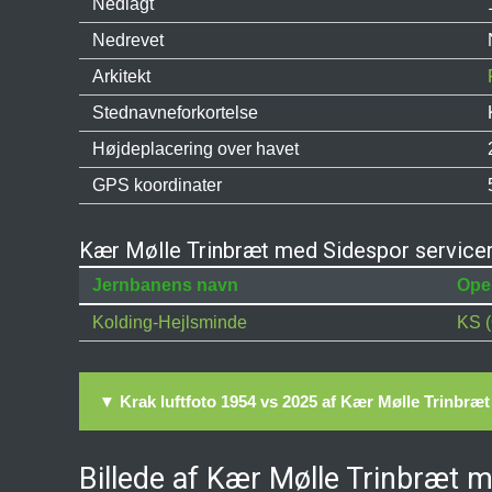
Nedlagt
Nedrevet
Arkitekt
Stednavneforkortelse
Højdeplacering over havet
GPS koordinater
Kær Mølle Trinbræt med Sidespor servicer
Jernbanens navn
Ope
Kolding-Hejlsminde
KS (
▼ Krak luftfoto 1954 vs 2025 af Kær Mølle Trinbræ
Billede af Kær Mølle Trinbræt 