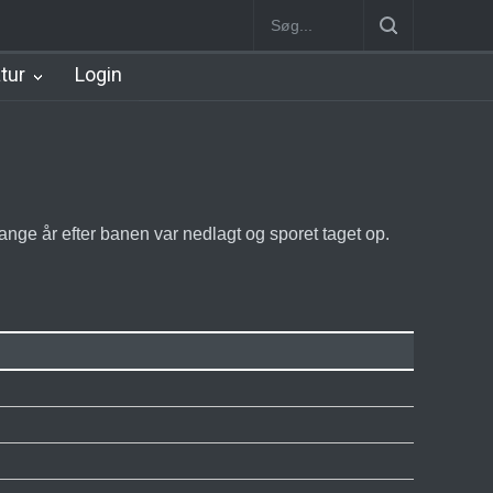
Station
Nørrebro B Station [1886-1930]
Nørrebro A Station [1886
atur
Login
nge år efter banen var nedlagt og sporet taget op.