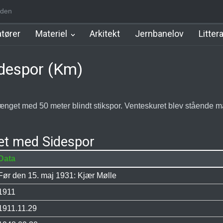
den
m Station
Hillerød Lokal Station
Hillerød Station
København Syd 
tører
Materiel
Arkitekt
Jernbanelov
Litter
idespor (Km)
nget med 50 meter blindt stikspor. Venteskuret blev stående ma
æt med Sidespor
Data
Før den 15. maj 1931: Kjær Mølle
1911
1911.11.29