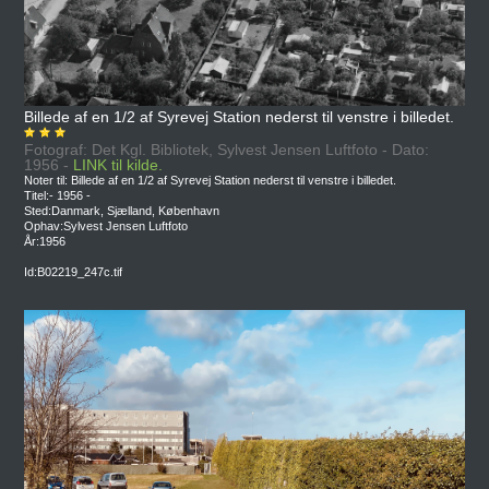
Billede af en 1/2 af Syrevej Station nederst til venstre i billedet.
Fotograf: Det Kgl. Bibliotek, Sylvest Jensen Luftfoto - Dato:
1956 -
LINK til kilde.
Noter til: Billede af en 1/2 af Syrevej Station nederst til venstre i billedet.
Titel:- 1956 -
Sted:Danmark, Sjælland, København
Ophav:Sylvest Jensen Luftfoto
År:1956
Id:B02219_247c.tif