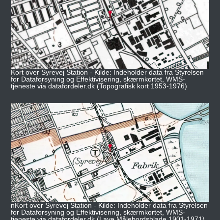
Kort over Syrevej Station - Kilde: Indeholder data fra Styrelsen
for Dataforsyning og Effektivisering, skærmkortet, WMS-
tjeneste via datafordeler.dk (Topografisk kort 1953-1976)
nKort over Syrevej Station - Kilde: Indeholder data fra Styrelsen
for Dataforsyning og Effektivisering, skærmkortet, WMS-
tjeneste via datafordeler.dk (Lave Målebordsblade 1901-1971)