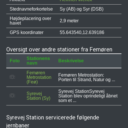
Stednavneforkortelse
Sy (AB) og Syr (DSB)
Højdeplacering over
2,9 meter
havet
GPS koordinater
55.643540,12.639186
Oversigt over andre stationer fra Femøren
Stationens
Foto
Beskrivelse
navn
Femøren
Femøren Metrostation:
Metrostation
Porten til Strand, Natur og ...
(Feø)
Syrevej StationSyrevej
Syrevej
Station blev oprindeligt åbnet
Station (Sy)
som et ...
Syrevej Station servicerede følgende
jernbaner