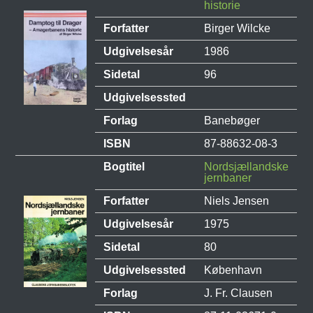
historie
Forfatter
Birger Wilcke
Udgivelsesår
1986
Sidetal
96
Udgivelsessted
Forlag
Banebøger
ISBN
87-88632-08-3
Bogtitel
Nordsjællandske
jernbaner
Forfatter
Niels Jensen
Udgivelsesår
1975
Sidetal
80
Udgivelsessted
København
Forlag
J. Fr. Clausen