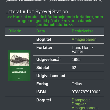
Litteratur for: Syrevej Station
>> Husk at støtte de hårdarbejdende forfattere, som
bruger meget tid på at sikre vores danske
jernbanehistorie. <<
Billede
Data
Beskrivelse
Bogtitel
Amagerbanen
Forfatter
Hans Henrik
Fafner
Udgivelsesår
1985
Sidetal
62
Udgivelsessted
Forlag
Tellus
ISBN
9788787919302
Bogtitel
Damptog til
Dragør :
Amagerbanens