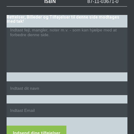
ISBN
87-11-03671-0
Rettelser, Billeder og Tilføjelser til denne side modtages
med tak!
Indsend dine tilføjelser