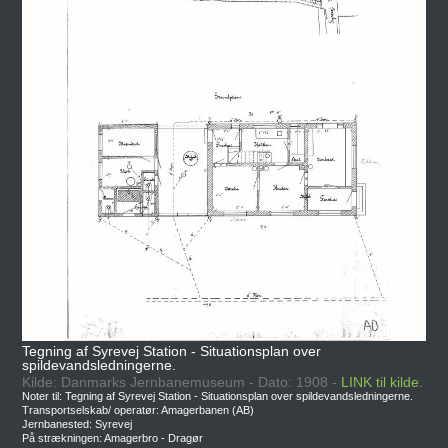
Tegning af Syrevej Station - Situationsplan over
spildevandsledningerne.
Kilde: Danmarks Jernbanemuseum - Dato: 1908 -
LINK til kilde.
Noter til: Tegning af Syrevej Station - Situationsplan over spildevandsledningerne.
Transportselskab/ operatør: Amagerbanen (AB)
Jernbanested: Syrevej
På strækningen: Amagerbro - Dragør