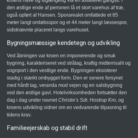
kroens have og tilgængelig via en asfalteret gangsti. I
den østlige ende af perronen lå et stort varehus af træ,
også opført af Hansen. Sporarealet omfattede et 65
meter langt omløbsspor og et 44 meter langt læssespor,
sidstnævnte placeret langs varehuset.
Bygningsmæssige kendetegn og udvikling
Ved åbningen var kroen en imponerende og smuk
bygning, karakteriseret ved stråtag, kraftig midterrisalit og
vognport i den vestlige ende. Bygningen eksisterer
stadig i stærkt ombygget form. Den er senere forsynet
med hårdt tag, veranda mod vejen og en salsbygning
ved den østlige gavl. Hotelvirksomheden fortsætter den
dag i dag under navnet
Christie's Sdr. Hostrup Kro
, og
kroens udvikling vidner om en vedvarende tilpasning til
tidens krav.
Familieejerskab og stabil drift