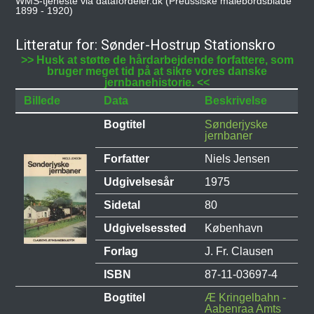
WMS-tjeneste via datafordeler.dk (Preussiske målebordsblade
1899 - 1920)
Litteratur for: Sønder-Hostrup Stationskro
>> Husk at støtte de hårdarbejdende forfattere, som
bruger meget tid på at sikre vores danske
jernbanehistorie. <<
Billede
Data
Beskrivelse
Bogtitel
Sønderjyske
jernbaner
Forfatter
Niels Jensen
Udgivelsesår
1975
Sidetal
80
Udgivelsessted
København
Forlag
J. Fr. Clausen
ISBN
87-11-03697-4
Bogtitel
Æ Kringelbahn -
Aabenraa Amts