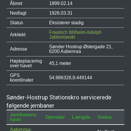
Åbnet
1899.02.14
Nedlagt
1926.03.31
Status
Eksisterer stadig
Friedrich Wilhelm Adolph
Arkitekt
Jablonowski
Sønder Hostrup Østergade 21,
Adresse
6200 Aabenraa
Højdeplacering
45,1 meter
over havet
GPS
54.986326,9.449144
koordinater
Sønder-Hostrup Stationskro servicerede
følgende jernbaner
Jernbanens
Operatør
Længde
Status
navn
Aabenraa-