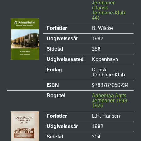
Jernbaner
(Dansk
Jernbane-Klub:
44)
Forfatter
B. Wilcke
Udgivelsesår
1982
Sidetal
256
Udgivelsessted
København
Forlag
Dansk
Jernbane-Klub
ISBN
9788787050234
Bogtitel
Aabenraa Amts
Jernbaner 1899-
1926
Forfatter
L.H. Hansen
Udgivelsesår
1982
Sidetal
304