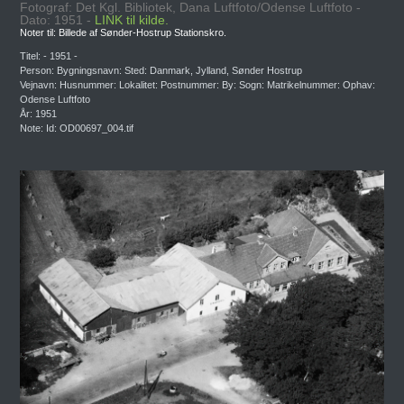
Fotograf: Det Kgl. Bibliotek, Dana Luftfoto/Odense Luftfoto -
Dato: 1951 -
LINK til kilde.
Noter til: Billede af Sønder-Hostrup Stationskro.
Titel: - 1951 -
Person: Bygningsnavn: Sted: Danmark, Jylland, Sønder Hostrup
Vejnavn: Husnummer: Lokalitet: Postnummer: By: Sogn: Matrikelnummer: Ophav:
Odense Luftfoto
År: 1951
Note: Id: OD00697_004.tif