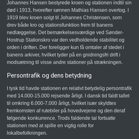
Johannes Hansen bestyrede kroen og stationen indtil sin
død i 1913, hvorefter sønnen Mathias Hansen overtog. I
1919 blev kroen solgt til Johannes Christensen, som
drev både kro og stationsfunktion frem til banens
nedlæggelse. Det bemærkelsesværdige ved Sønder-
Hostrup Stationskro var den vedholdende stabilitet og
orden i driften. Der foreligger kun få omtaler af stedet i
banens arkiver, hvilket tyder på en gnidningsfri drift i
modsætning til visse andre stationer på strækningen.
Persontrafik og dens betydning
I tysk tid havde stationen en relativt betydelig persontrafik
med 14.000-15.000 rejsende årligt. I dansk tid faldt tallet
til omkring 6.000-7.000 årligt, hvilket især skyldtes
fremkomsten af rutebiler på hovedvejene og den deraf
følgende konkurrence. Trods faldende tal fortsatte
stationen med at spille en vigtig rolle for
lokalbefolkningen.