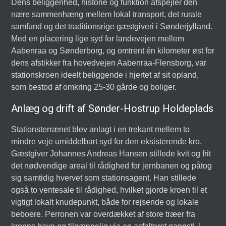
Dens beliggenhed, historie og funktion afspejler den
nære sammenhæng mellem lokal transport, det rurale
samfund og det traditionsrige gæstgiveri i Sønderjylland.
Med en placering lige syd for landevejen mellem
Aabenraa og Sønderborg, og omtrent én kilometer øst for
dens afstikker fra hovedvejen Aabenraa-Flensborg, var
stationskroen ideelt beliggende i hjertet af sit opland,
som bestod af omkring 25-30 gårde og boliger.
Anlæg og drift af Sønder-Hostrup Holdeplads
Stationsterrænet blev anlagt i en trekant mellem to
mindre veje umiddelbart syd for den eksisterende kro.
Gæstgiver Johannes Andreas Hansen stillede kvit og frit
det nødvendige areal til rådighed for jernbanen og påtog
sig samtidig hvervet som stationsagent. Han stillede
også to ventesale til rådighed, hvilket gjorde kroen til et
vigtigt lokalt knudepunkt, både for rejsende og lokale
beboere. Perronen var overdækket af store træer fra