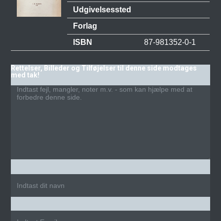
Udgivelsessted
Forlag
ISBN
87-981352-0-1
Rettelser, Billeder og Tilføjelser til denne side modtages
med tak!