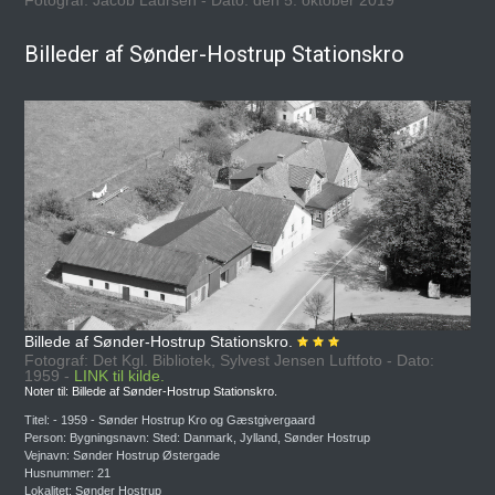
Fotograf: Jacob Laursen - Dato: den 5. oktober 2019
Billeder af Sønder-Hostrup Stationskro
Billede af Sønder-Hostrup Stationskro.
Fotograf: Det Kgl. Bibliotek, Sylvest Jensen Luftfoto - Dato:
1959 -
LINK til kilde.
Noter til: Billede af Sønder-Hostrup Stationskro.
Titel: - 1959 - Sønder Hostrup Kro og Gæstgivergaard
Person: Bygningsnavn: Sted: Danmark, Jylland, Sønder Hostrup
Vejnavn: Sønder Hostrup Østergade
Husnummer: 21
Lokalitet: Sønder Hostrup