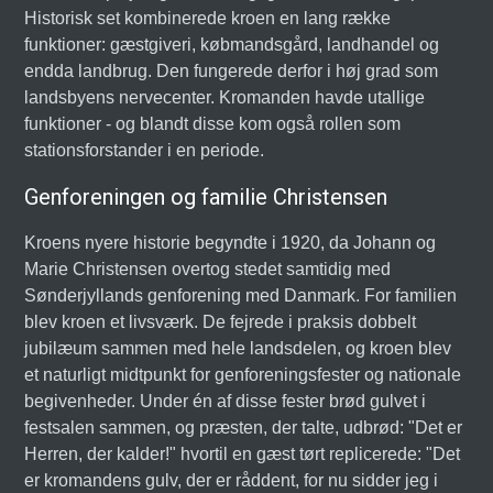
Historisk set kombinerede kroen en lang række
funktioner: gæstgiveri, købmandsgård, landhandel og
endda landbrug. Den fungerede derfor i høj grad som
landsbyens nervecenter. Kromanden havde utallige
funktioner - og blandt disse kom også rollen som
stationsforstander i en periode.
Genforeningen og familie Christensen
Kroens nyere historie begyndte i 1920, da Johann og
Marie Christensen overtog stedet samtidig med
Sønderjyllands genforening med Danmark. For familien
blev kroen et livsværk. De fejrede i praksis dobbelt
jubilæum sammen med hele landsdelen, og kroen blev
et naturligt midtpunkt for genforeningsfester og nationale
begivenheder. Under én af disse fester brød gulvet i
festsalen sammen, og præsten, der talte, udbrød: "Det er
Herren, der kalder!" hvortil en gæst tørt replicerede: "Det
er kromandens gulv, der er råddent, for nu sidder jeg i