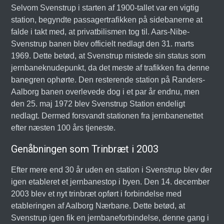
Selvom Svenstrup i starten af 1900-tallet var en vigtig
station, begyndte passagertrafikken på sidebanerne at
falde i takt med, at privatbilismen tog til. Aars-Nibe-
Svenstrup banen blev officielt nedlagt den 31. marts
1969. Dette betød, at Svenstrup mistede sin status som
jernbaneknudepunkt, da det meste af trafikken fra denne
banegren ophørte. Den resterende station på Randers-
Aalborg banen overlevede dog i et par år endnu, men
den 25. maj 1972 blev Svenstrup Station endeligt
nedlagt. Dermed forsvandt stationen fra jernbanenettet
efter næsten 100 års tjeneste.
Genåbningen som Trinbræt i 2003
Efter mere end 30 år uden en station i Svenstrup blev der
igen etableret et jernbanestop i byen. Den 14. december
2003 blev et nyt trinbræt opført i forbindelse med
etableringen af Aalborg Nærbane. Dette betød, at
Svenstrup igen fik en jernbaneforbindelse, denne gang i