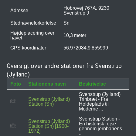
Hobrovej 767A, 9230
Adresse
Svenstrup J
Stednavneforkortelse
Sn
Højdeplacering over
10,3 meter
havet
GPS koordinater
56.972084,9.855999
Oversigt over andre stationer fra Svenstrup
(Jylland)
Foto
Stationens navn
Beskrivelse
Svenstrup (Jylland)
Svenstrup (Jylland)
Trinbræt - Fra
Station (Sn)
Holdeplads til
Moderne ...
Svenstrup Station -
Svenstrup (Jylland)
En historisk rejse
Station (Sn) [1900-
gennem jernbanens
1972]
...