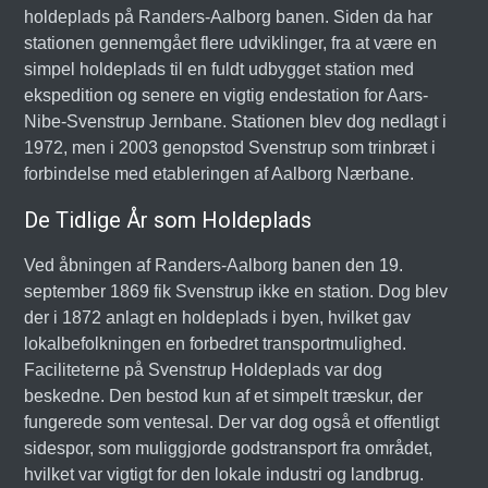
holdeplads på Randers-Aalborg banen. Siden da har
stationen gennemgået flere udviklinger, fra at være en
simpel holdeplads til en fuldt udbygget station med
ekspedition og senere en vigtig endestation for Aars-
Nibe-Svenstrup Jernbane. Stationen blev dog nedlagt i
1972, men i 2003 genopstod Svenstrup som trinbræt i
forbindelse med etableringen af Aalborg Nærbane.
De Tidlige År som Holdeplads
Ved åbningen af Randers-Aalborg banen den 19.
september 1869 fik Svenstrup ikke en station. Dog blev
der i 1872 anlagt en holdeplads i byen, hvilket gav
lokalbefolkningen en forbedret transportmulighed.
Faciliteterne på Svenstrup Holdeplads var dog
beskedne. Den bestod kun af et simpelt træskur, der
fungerede som ventesal. Der var dog også et offentligt
sidespor, som muliggjorde godstransport fra området,
hvilket var vigtigt for den lokale industri og landbrug.