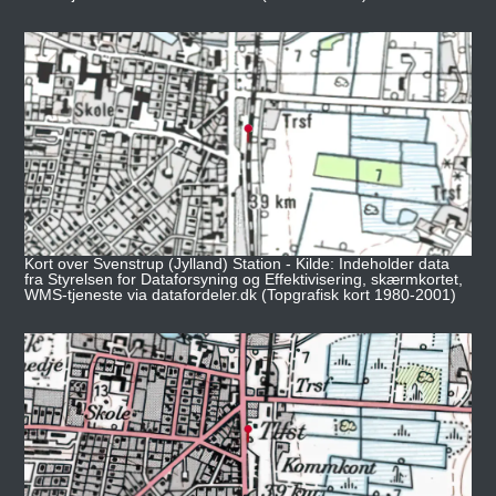
Kort over Svenstrup (Jylland) Station - Kilde: Indeholder data
fra Styrelsen for Dataforsyning og Effektivisering, skærmkortet,
WMS-tjeneste via datafordeler.dk (Topgrafisk kort 1980-2001)