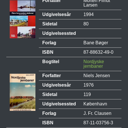
Forfatter
Morten Flindt
Larsen
Udgivelsesår
1994
Sidetal
80
Udgivelsessted
Forlag
Bane Bøger
ISBN
87-88632-49-0
Bogtitel
Nordjyske
jernbaner
Forfatter
Niels Jensen
Udgivelsesår
1976
Sidetal
119
Udgivelsessted
København
Forlag
J. Fr. Clausen
ISBN
87-11-03756-3