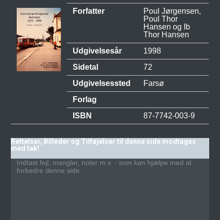
Forfatter
Poul Jørgensen,
Poul Thor
Hansen og Ib
Thor Hansen
Udgivelsesår
1998
Sidetal
72
Udgivelsessted
Farsø
Forlag
ISBN
87-7742-003-9
Rettelser, Billeder og Tilføjelser til denne side modtages
med tak!