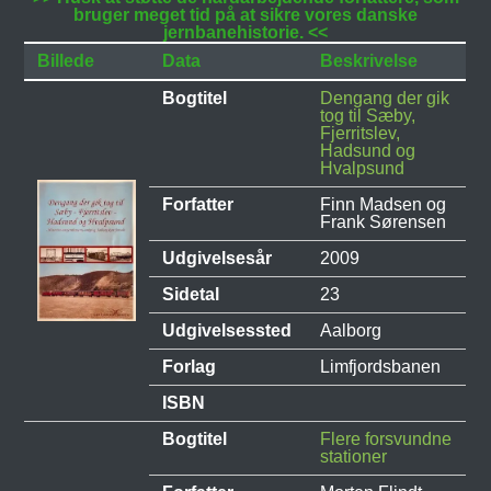
bruger meget tid på at sikre vores danske
jernbanehistorie. <<
Billede
Data
Beskrivelse
Bogtitel
Dengang der gik
tog til Sæby,
Fjerritslev,
Hadsund og
Hvalpsund
Forfatter
Finn Madsen og
Frank Sørensen
Udgivelsesår
2009
Sidetal
23
Udgivelsessted
Aalborg
Forlag
Limfjordsbanen
ISBN
Bogtitel
Flere forsvundne
stationer