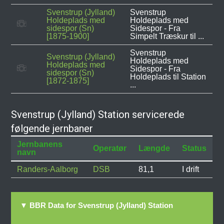
Svenstrup (Jylland)
Svenstrup
Holdeplads med
Holdeplads med
sidespor (Sn)
Sidespor - Fra
[1875-1900]
Simpelt Træskur til ...
Svenstrup
Svenstrup (Jylland)
Holdeplads med
Holdeplads med
Sidespor - Fra
sidespor (Sn)
Holdeplads til Station
[1872-1875]
...
Svenstrup (Jylland) Station servicerede
følgende jernbaner
Jernbanens
Operatør
Længde
Status
navn
Randers-Aalborg
DSB
81,1
I drift
▼ BBR Data for Svenstrup (Jylland) Station