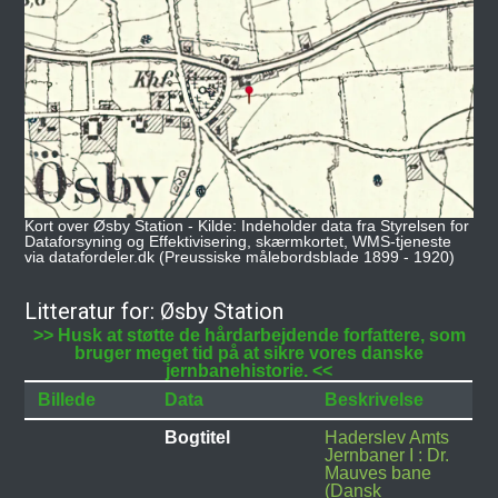
Kort over Øsby Station - Kilde: Indeholder data fra Styrelsen for
Dataforsyning og Effektivisering, skærmkortet, WMS-tjeneste
via datafordeler.dk (Preussiske målebordsblade 1899 - 1920)
Litteratur for: Øsby Station
>> Husk at støtte de hårdarbejdende forfattere, som
bruger meget tid på at sikre vores danske
jernbanehistorie. <<
Billede
Data
Beskrivelse
Bogtitel
Haderslev Amts
Jernbaner I : Dr.
Mauves bane
(Dansk