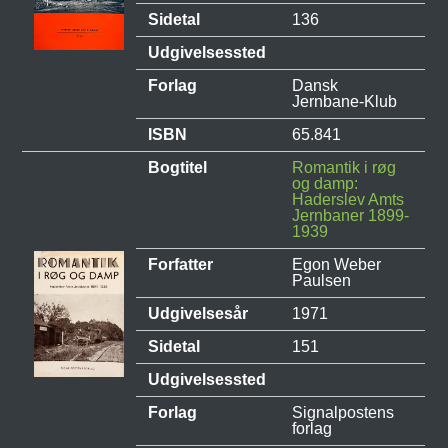
Sidetal
136
Udgivelsessted
Forlag
Dansk
Jernbane-Klub
ISBN
65.841
Bogtitel
Romantik i røg
og damp:
Haderslev Amts
Jernbaner 1899-
1939
Forfatter
Egon Weber
Paulsen
Udgivelsesår
1971
Sidetal
151
Udgivelsessted
Forlag
Signalpostens
forlag