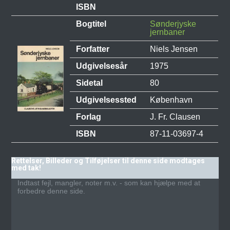
ISBN
Bogtitel
Sønderjyske
jernbaner
Forfatter
Niels Jensen
Udgivelsesår
1975
Sidetal
80
Udgivelsessted
København
Forlag
J. Fr. Clausen
ISBN
87-11-03697-4
Rettelser, Billeder og Tilføjelser til denne side modtages
med tak!