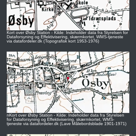
Kort over Øsby Station - Kilde: Indeholder data fra Styrelsen for
Dataforsyning og Effektivisering, skærmkortet, WMS-tjeneste
via datafordeler.dk (Topografisk kort 1953-1976)
nKort over Øsby Station - Kilde: Indeholder data fra Styrelsen
for Dataforsyning og Effektivisering, skærmkortet, WMS-
tjeneste via datafordeler.dk (Lave Målebordsblade 1901-1971)