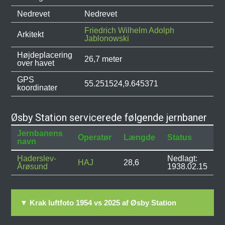
Nedrevet
Nedrevet
Friedrich Wilhelm Adolph
Arkitekt
Jablonowski
Højdeplacering
26,7 meter
over havet
GPS
55.251524,9.645371
koordinater
Øsby Station servicerede følgende jernbaner
Jernbanens
Operatør
Længde
Status
navn
Haderslev-
Nedlagt:
HAJ
28,6
Årøsund
1938.02.15
▼ Krak luftfoto 1954 vs 2025 af Øsby Station