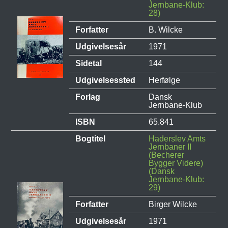
Jernbane-Klub:
28)
Forfatter
B. Wilcke
Udgivelsesår
1971
Sidetal
144
Udgivelsessted
Herfølge
Forlag
Dansk
Jernbane-Klub
ISBN
65.841
Bogtitel
Haderslev Amts
Jernbaner II
(Becherer
Bygger Videre)
(Dansk
Jernbane-Klub:
29)
Forfatter
Birger Wilcke
Udgivelsesår
1971