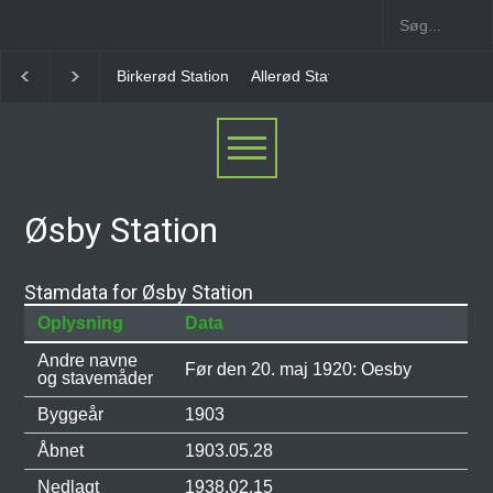
irkerød Station
Allerød Station
Favrholm Station
Hillerød Lokal 
Øsby Station
Stamdata for Øsby Station
Oplysning
Data
Andre navne
Før den 20. maj 1920: Oesby
og stavemåder
Byggeår
1903
Åbnet
1903.05.28
Nedlagt
1938.02.15