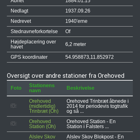
Åbnet
1884.01.15
Nedlagt
1937.09.26
Nedrevet
1940'erne
Stednavneforkortelse
Of
Højdeplacering over
6,2 meter
havet
GPS koordinater
54.958873,11.852972
Oversigt over andre stationer fra Orehoved
Stationens
Foto
Beskrivelse
navn
Orehoved
Orehoved Trinbræt åbnede i
(midlertidig)
2014 for periodevis togtrafik
Trinbræt (Oh)
og så ...
Orehoved
Orehoved Station - En
Station (Oh)
Station i Falsters ...
Alslev Skov
Alslev Skov Blokpost - En