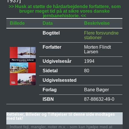
1937]
>> Husk at støtte de hårdarbejdende forfattere, som
bruger meget tid på at sikre vores danske
jernbanehistorie. <<
Billede
Data
Beskrivelse
Bogtitel
Flere forsvundne
stationer
Forfatter
Morten Flindt
Larsen
Udgivelsesår
1994
Sidetal
80
Udgivelsessted
Forlag
Bane Bøger
ISBN
87-88632-49-0
Rettelser, Billeder og Tilføjelser til denne side modtages
med tak!