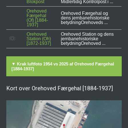
Blokpost
Midlertidig Kontrolpost i ...
Orehoved
Orehoved Færgehal og
Færgehal
dens jernbanehistoriske
(Of) [1884-
betydningOrehoveds ...
1937]
Orehoved
Orehoved Station og dens
Station (Oh)
jernbanehistoriske
[1872-1937]
betydningOrehoved ...
▼ Krak luftfoto 1954 vs 2025 af Orehoved Færgehal
[1884-1937]
Kort over Orehoved Færgehal [1884-1937]