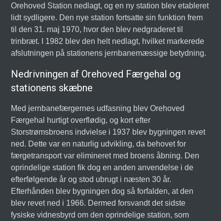
Orehoved Station nedlagt, og en ny station blev etableret
lidt sydligere. Den nye station fortsatte sin funktion frem
til den 31. maj 1970, hvor den blev nedgraderet til
trinbræt. I 1982 blev den helt nedlagt, hvilket markerede
afslutningen på stationens jernbanemæssige betydning.
Nedrivningen af Orehoved Færgehal og
stationens skæbne
Med jernbanefærgernes udfasning blev Orehoved
Færgehal hurtigt overflødig, og kort efter
Storstrømsbroens indvielse i 1937 blev bygningen revet
ned. Dette var en naturlig udvikling, da behovet for
færgetransport var elimineret med broens åbning. Den
oprindelige station fik dog en anden anvendelse i de
efterfølgende år og stod ubrugt i næsten 30 år.
Efterhånden blev bygningen dog så forfalden, at den
blev revet ned i 1966. Dermed forsvandt det sidste
fysiske vidnesbyrd om den oprindelige station, som