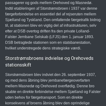
passagerer og gods mellem Orehoved og Masnedø.
Indtil etableringen af Storstrømsbroen i 1937 var denne
færgeforbindelse en essentiel del af rejseruten mellem
Sjælland og Tyskland. Den omfattende færgetrafik bidrog
til, at stationen blev en vigtig del af infrastrukturen, selv
efter at DSB overtog driften fra den private Lolland-
Falster Jernbane Selskab (LFJS) den 1. januar 1893.
DSB betragtede stationen som en statsbanestation,
hvilket understregede dens strategiske værdi.
Storstrømsbroens indvielse og Orehoveds
stationsskift
Storstrømsbroen blev indviet den 26. september 1937,
og med dens åbning blev jernbanefærgeoverfarten
mellem Masnedø og Orehoved overflødig. Denne bro
skabte en direkte forbindelse mellem Sjælland og Falster
uden behov for færgetransport. Som en direkte
konsekvens af broens åbning blev den oprindelige