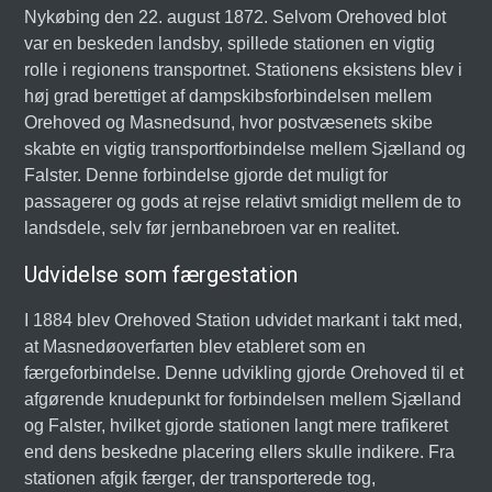
Nykøbing den 22. august 1872. Selvom Orehoved blot
var en beskeden landsby, spillede stationen en vigtig
rolle i regionens transportnet. Stationens eksistens blev i
høj grad berettiget af dampskibsforbindelsen mellem
Orehoved og Masnedsund, hvor postvæsenets skibe
skabte en vigtig transportforbindelse mellem Sjælland og
Falster. Denne forbindelse gjorde det muligt for
passagerer og gods at rejse relativt smidigt mellem de to
landsdele, selv før jernbanebroen var en realitet.
Udvidelse som færgestation
I 1884 blev Orehoved Station udvidet markant i takt med,
at Masnedøoverfarten blev etableret som en
færgeforbindelse. Denne udvikling gjorde Orehoved til et
afgørende knudepunkt for forbindelsen mellem Sjælland
og Falster, hvilket gjorde stationen langt mere trafikeret
end dens beskedne placering ellers skulle indikere. Fra
stationen afgik færger, der transporterede tog,