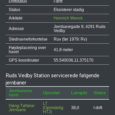
Driftstatus
I drift
Status
Eksisterer stadig
Arkitekt
Heinrich Wenck
Jernbanegade 9, 4291 Ruds
Adresse
Vedby
Stednavneforkortelse
Ruv (før 1979: Rv)
Højdeplacering over
41,8 meter
havet
GPS koordinater
55.540036,11.375170
Ruds Vedby Station servicerede følgende
jernbaner
Jernbanens
Operatør
Længde
Status
navn
LT
Høng-Tølløse
(Oprindelig:
38,0
I drift
Jernbane
HTJ)