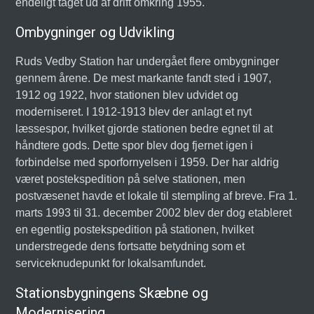
endeligt taget ud af drift omkring 1955.
Ombygninger og Udvikling
Ruds Vedby Station har undergået flere ombygninger
gennem årene. De mest markante fandt sted i 1907,
1912 og 1922, hvor stationen blev udvidet og
moderniseret. I 1912-1913 blev der anlagt et nyt
læssespor, hvilket gjorde stationen bedre egnet til at
håndtere gods. Dette spor blev dog fjernet igen i
forbindelse med sporfornyelsen i 1959. Der har aldrig
været postekspedition på selve stationen, men
postvæsenet havde et lokale til stempling af breve. Fra 1.
marts 1993 til 31. december 2002 blev der dog etableret
en egentlig postekspedition på stationen, hvilket
understregede dens fortsatte betydning som et
serviceknudepunkt for lokalsamfundet.
Stationsbygningens Skæbne og
Modernisering