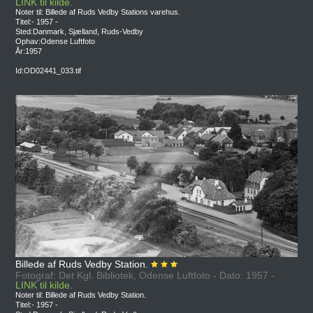
LINK til kilde.
Noter til: Billede af Ruds Vedby Stations varehus.
Titel:- 1957 -
Sted:Danmark, Sjælland, Ruds-Vedby
Ophav:Odense Luftfoto
År:1957
Id:OD02441_033.tif
Billede af Ruds Vedby Station.
Fotograf: Det Kgl. Bibliotek, Odense Luftfoto - Dato: 1957 -
LINK til kilde.
Noter til: Billede af Ruds Vedby Station.
Titel:- 1957 -