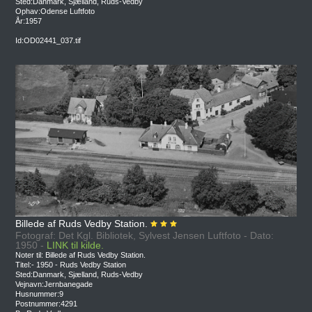
Sted:Danmark, Sjælland, Ruds-Vedby
Ophav:Odense Luftfoto
År:1957
Id:OD02441_037.tif
Billede af Ruds Vedby Station.
Fotograf: Det Kgl. Bibliotek, Sylvest Jensen Luftfoto - Dato:
1950 -
LINK til kilde.
Noter til: Billede af Ruds Vedby Station.
Titel:- 1950 - Ruds Vedby Station
Sted:Danmark, Sjælland, Ruds-Vedby
Vejnavn:Jernbanegade
Husnummer:9
Postnummer:4291