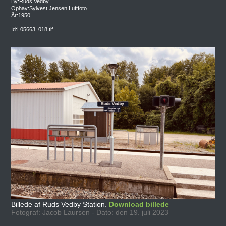
By:Ruds Vedby
Ophav:Sylvest Jensen Luftfoto
År:1950
Id:L05663_018.tif
Billede af Ruds Vedby Station.
Download billede
Fotograf: Jacob Laursen - Dato: den 19. juli 2023