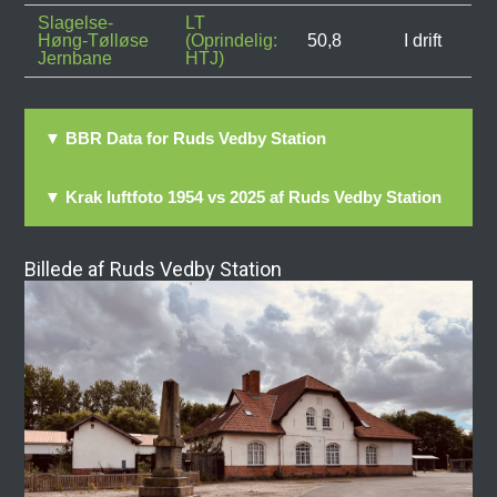
Slagelse-
LT
Høng-Tølløse
(Oprindelig:
50,8
I drift
Jernbane
HTJ)
▼ BBR Data for Ruds Vedby Station
▼ Krak luftfoto 1954 vs 2025 af Ruds Vedby Station
Billede af Ruds Vedby Station