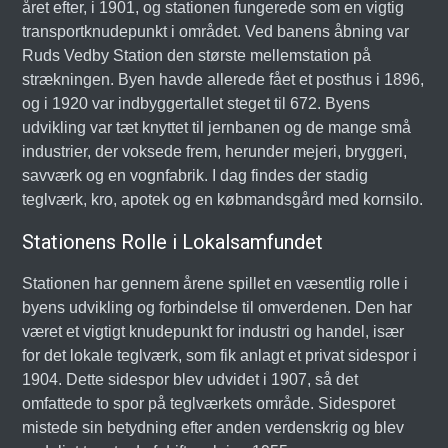
året efter, i 1901, og stationen fungerede som en vigtig
transportknudepunkt i området. Ved banens åbning var
Ruds Vedby Station den største mellemstation på
strækningen. Byen havde allerede fået et posthus i 1896,
og i 1920 var indbyggertallet steget til 672. Byens
udvikling var tæt knyttet til jernbanen og de mange små
industrier, der voksede frem, herunder mejeri, bryggeri,
savværk og en vognfabrik. I dag findes der stadig
teglværk, kro, apotek og en købmandsgård med kornsilo.
Stationens Rolle i Lokalsamfundet
Stationen har gennem årene spillet en væsentlig rolle i
byens udvikling og forbindelse til omverdenen. Den har
været et vigtigt knudepunkt for industri og handel, især
for det lokale teglværk, som fik anlagt et privat sidespor i
1904. Dette sidespor blev udvidet i 1907, så det
omfattede to spor på teglværkets område. Sidesporet
mistede sin betydning efter anden verdenskrig og blev