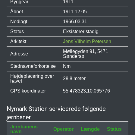
Byggeår
1911
Åbnet
1911.12.05
Nedlagt
1966.03.31
Status
Eksisterer stadig
Arkitekt
Jens Vilhelm Petersen
Møllegyden 91, 5471
Adresse
Søndersø
Stednavneforkortelse
Nm
Højdeplacering over
28,8 meter
havet
GPS koordinater
55.478323,10.065776
Nymark Station servicerede følgende
jernbaner
Jernbanens
Operatør
Længde
Status
navn