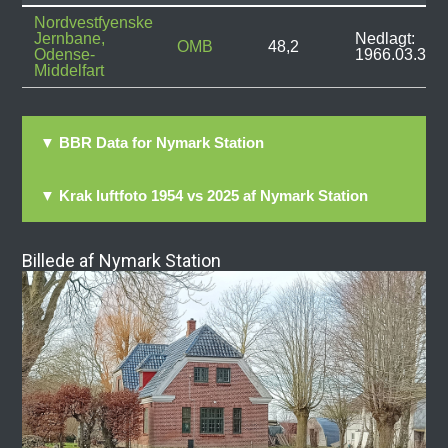
Nordvestfyenske
Jernbane,
Nedlagt:
OMB
48,2
Odense-
1966.03.31
Middelfart
▼ BBR Data for Nymark Station
▼ Krak luftfoto 1954 vs 2025 af Nymark Station
Billede af Nymark Station