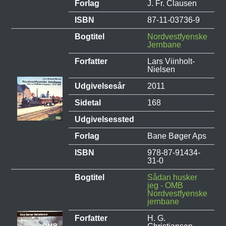
Forlag
J. Fr. Clausen
ISBN
87-11-03736-9
Bogtitel
Nordvestfyenske
Jernbane
Forfatter
Lars Viinholt-
Nielsen
Udgivelsesår
2011
Sidetal
168
Udgivelsessted
Forlag
Bane Bøger Aps
ISBN
978-87-91434-
31-0
Bogtitel
Sådan husker
jeg - OMB
Nordvestfyenske
jernbane
Forfatter
H. G.