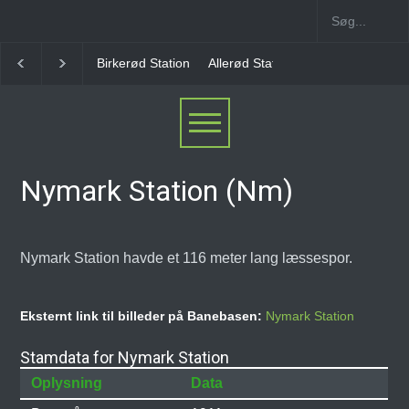
rkerød Station
Allerød Station
Favrholm Station
Hillerød Lokal S
Nymark Station (Nm)
Nymark Station havde et 116 meter lang læssespor.
Eksternt link til billeder på Banebasen:
Nymark Station
Stamdata for Nymark Station
Oplysning
Data