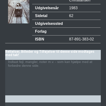
Christiansen
Udgivelsesår
1983
Sidetal
62
Udgivelsessted
Forlag
ISBN
87-891-383-02
Rettelser, Billeder og Tilføjelser til denne side modtages
med tak!