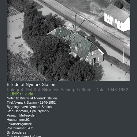
Billede af Nymark Station.
Fotograf: Det Kgl. Bibliotek, Aalborg Luftfoto - Dato: 1948-1952
-
LINK til kilde.
Noter til: Billede af Nymark Station.
Titel:Nymark Station - 1948-1952
Bygningsnavn:Nymark Station
Sted:Danmark, Fyn, Nymark
Vejnavn:Møllegyden
Husnummer:91
Lokalitet:Nymark
Postnummer:5471
By:Søndersø
Ophav:Aalborg Luftfoto