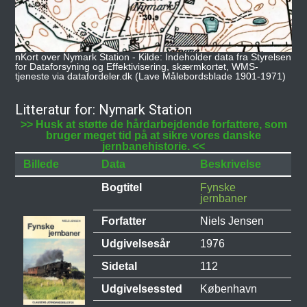
nKort over Nymark Station - Kilde: Indeholder data fra Styrelsen
for Dataforsyning og Effektivisering, skærmkortet, WMS-
tjeneste via datafordeler.dk (Lave Målebordsblade 1901-1971)
Litteratur for: Nymark Station
>> Husk at støtte de hårdarbejdende forfattere, som
bruger meget tid på at sikre vores danske
jernbanehistorie. <<
Billede
Data
Beskrivelse
Bogtitel
Fynske
jernbaner
Forfatter
Niels Jensen
Udgivelsesår
1976
Sidetal
112
Udgivelsessted
København