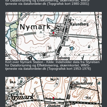
for Dataforsyning og Effektivisering, skærmkortet, WMS-
tjeneste via datafordeler.dk (Topgrafisk kort 1980-2001)
Kort over Nymark Station - Kilde: Indeholder data fra Styrelsen
for Dataforsyning og Effektivisering, skærmkortet, WMS-
tjeneste via datafordeler.dk (Topografisk kort 1953-1976)