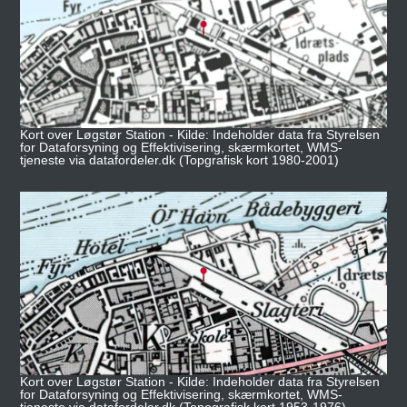
Kort over Løgstør Station - Kilde: Indeholder data fra Styrelsen
for Dataforsyning og Effektivisering, skærmkortet, WMS-
tjeneste via datafordeler.dk (Topgrafisk kort 1980-2001)
Kort over Løgstør Station - Kilde: Indeholder data fra Styrelsen
for Dataforsyning og Effektivisering, skærmkortet, WMS-
tjeneste via datafordeler.dk (Topografisk kort 1953-1976)