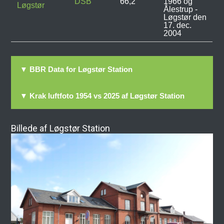
DSB
66,2
1966 og
Løgstør
Ålestrup -
Løgstør den
17. dec.
2004
▼ BBR Data for Løgstør Station
▼ Krak luftfoto 1954 vs 2025 af Løgstør Station
Billede af Løgstør Station