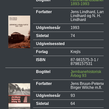
1893-1993
Forfatter
Jens Lindhard, Lars
Lindhard og N. H.
Lindhard
Udgivelsesår
1993
Sidetal
74
Udgivelsessted
Forlag
Krejls
ISBN
87-981575-3-1 /
8798157531
Bogtitel
Jernbanehistorisk
Årbog 93
Forfatter
Jens Bruun-Petersen,
Birger Wilche m.fl.
Udgivelsesår
93
Sidetal
64