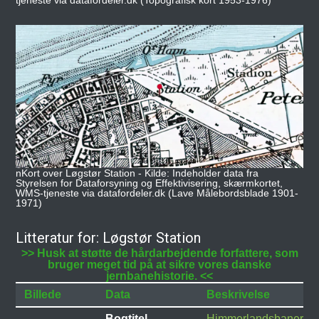
nKort over Løgstør Station - Kilde: Indeholder data fra
Styrelsen for Dataforsyning og Effektivisering, skærmkortet,
WMS-tjeneste via datafordeler.dk (Lave Målebordsblade 1901-
1971)
Litteratur for: Løgstør Station
>> Husk at støtte de hårdarbejdende forfattere, som
bruger meget tid på at sikre vores danske
jernbanehistorie. <<
Billede
Data
Beskrivelse
Bogtitel
Himmerlandsbanerne