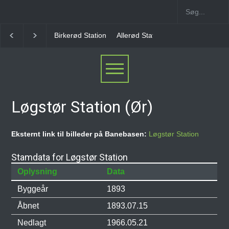
Allerød Station
Favrholm Station
Hillerød Lokal S
Løgstør Station (Ør)
Eksternt link til billeder på Banebasen:
Løgstør Station
Stamdata for Løgstør Station
Oplysning
Data
Byggeår
1893
Åbnet
1893.07.15
Nedlagt
1966.05.21