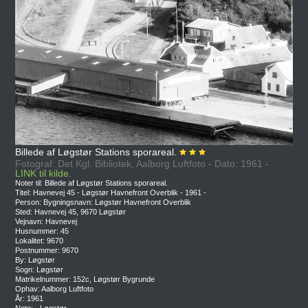
Billede af Løgstør Stations sporareal.
Fotograf: Det Kgl. Bibliotek, Aalborg Luftfoto - Dato: 1961 -
LINK til kilde.
Noter til: Billede af Løgstør Stations sporareal.
Titel: Havnevej 45 - Løgstør Havnefront Overblik - 1961 -
Person: Bygningsnavn: Løgstør Havnefront Overblik
Sted: Havnevej 45, 9670 Løgstør
Vejnavn: Havnevej
Husnummer: 45
Lokalitet: 9670
Postnummer: 9670
By: Løgstør
Sogn: Løgstør
Matrikelnummer: 152c, Løgstør Bygrunde
Ophav: Aalborg Luftfoto
År: 1961
Note: - Løgstør