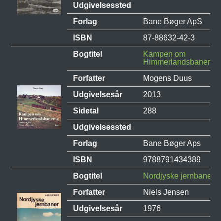
Udgivelsessted
Forlag
Bane Bøger ApS
ISBN
87-88632-42-3
Bogtitel
Kampen om
Himmerlandsbanerne
Forfatter
Mogens Duus
Udgivelsesår
2013
Sidetal
288
Udgivelsessted
Forlag
Bane Bøger Aps
ISBN
9788791434389
Bogtitel
Nordjyske jernbaner
Forfatter
Niels Jensen
Udgivelsesår
1976