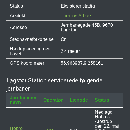
Status
Eksisterer stadig
Arkitekt
Thomas Arboe
Jernbanegade 45B, 9670
Adresse
Løgstør
Stednavneforkortelse
Ør
Højdeplacering over
2,4 meter
havet
GPS koordinater
56.968937,9.258161
Løgstør Station servicerede følgende
jernbaner
Jernbanens
Operatør
Længde
Status
navn
Nedlagt:
Hobro -
Ålestrup
den 22. maj
Hobro-