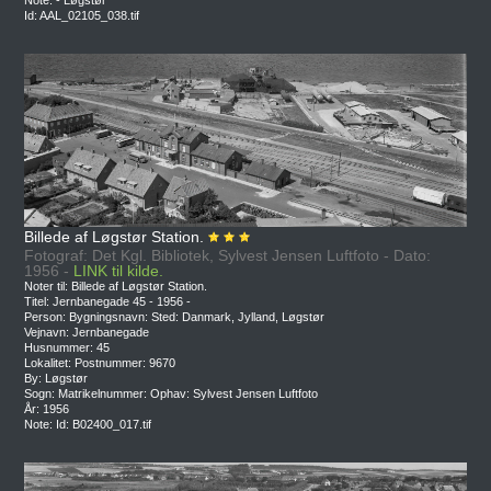
Id: AAL_02105_038.tif
Billede af Løgstør Station.
Fotograf: Det Kgl. Bibliotek, Sylvest Jensen Luftfoto - Dato:
1956 -
LINK til kilde.
Noter til: Billede af Løgstør Station.
Titel: Jernbanegade 45 - 1956 -
Person: Bygningsnavn: Sted: Danmark, Jylland, Løgstør
Vejnavn: Jernbanegade
Husnummer: 45
Lokalitet: Postnummer: 9670
By: Løgstør
Sogn: Matrikelnummer: Ophav: Sylvest Jensen Luftfoto
År: 1956
Note: Id: B02400_017.tif