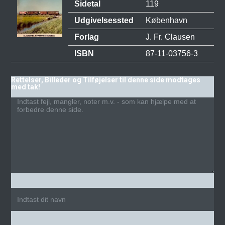
Sidetal
119
Udgivelsessted
København
Forlag
J. Fr. Clausen
ISBN
87-11-03756-3
Rettelser, Billeder og Tilføjelser til denne side modtages
med tak!