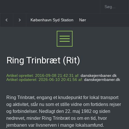
n Syd Station
Nørrebro B Station [1886-1930]
Nørrebro A Statio
Ring Trinbræt (Rit)
Artikel oprettet: 2016-09-08 21:42:31 af:
danskejernbaner.dk
Artikel opdateret: 2026-06-10 20:41:56 af:
danskejernbaner.dk
Ring Trinbræt, engang et knudepunkt for lokal transport
og aktivitet, står nu som et stille vidne om fortidens rejser
og forbindelser. Nedlagt den 22. maj 1982 og siden
nedrevet, minder Ring Trinbræt os om en tid, hvor
jernbanen var livsnerven i mange lokalsamfund.