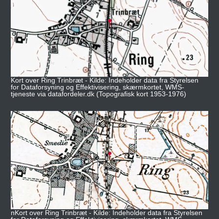
Kort over Ring Trinbræt - Kilde: Indeholder data fra Styrelsen
for Dataforsyning og Effektivisering, skærmkortet, WMS-
tjeneste via datafordeler.dk (Topografisk kort 1953-1976)
nKort over Ring Trinbræt - Kilde: Indeholder data fra Styrelsen