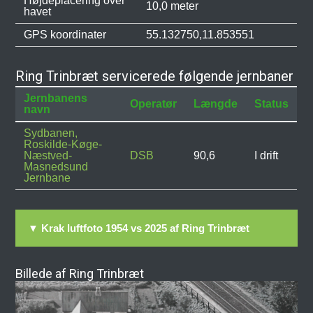
Højdeplacering over
10,0 meter
havet
GPS koordinater
55.132750,11.853551
Ring Trinbræt servicerede følgende jernbaner
Jernbanens
Operatør
Længde
Status
navn
Sydbanen,
Roskilde-Køge-
Næstved-
DSB
90,6
I drift
Masnedsund
Jernbane
▼ Krak luftfoto 1954 vs 2025 af Ring Trinbræt
Billede af Ring Trinbræt