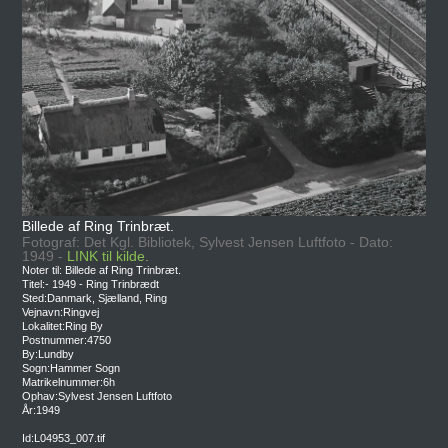
Billede af Ring Trinbræt.
Fotograf: Det Kgl. Bibliotek, Sylvest Jensen Luftfoto - Dato:
1949 -
LINK til kilde.
Noter til: Billede af Ring Trinbræt.
Titel:- 1949 - Ring Trinbrædt
Sted:Danmark, Sjælland, Ring
Vejnavn:Ringvej
Lokalitet:Ring By
Postnummer:4750
By:Lundby
Sogn:Hammer Sogn
Matrikelnummer:6h
Ophav:Sylvest Jensen Luftfoto
År:1949
Id:L04953_007.tif