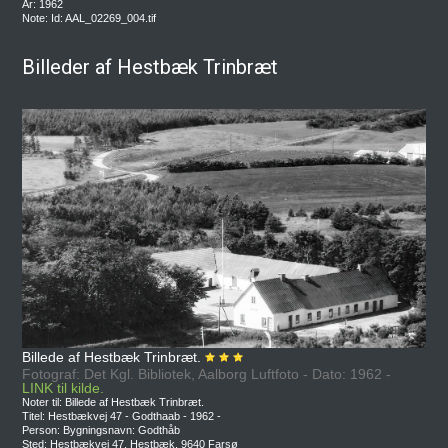
År: 1962
Note: Id: AAL_02269_004.tif
Billeder af Hestbæk Trinbræt
Billede af Hestbæk Trinbræt.
Fotograf: Det Kgl. Bibliotek, Aalborg Luftfoto - Dato: 1962 -
LINK til kilde.
Noter til: Billede af Hestbæk Trinbræt.
Titel: Hestbækvej 47 - Godthaab - 1962 -
Person: Bygningsnavn: Godthåb
Sted: Hestbækvej 47, Hestbæk, 9640 Farsø