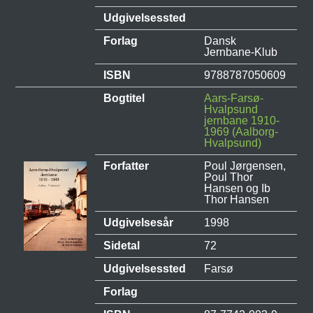
Udgivelsessted
Forlag
Dansk
Jernbane-Klub
ISBN
9788787050609
Bogtitel
Aars-Farsø-
Hvalpsund
jernbane 1910-
1969 (Aalborg-
Hvalpsund)
Forfatter
Poul Jørgensen,
Poul Thor
Hansen og Ib
Thor Hansen
Udgivelsesår
1998
Sidetal
72
Udgivelsessted
Farsø
Forlag