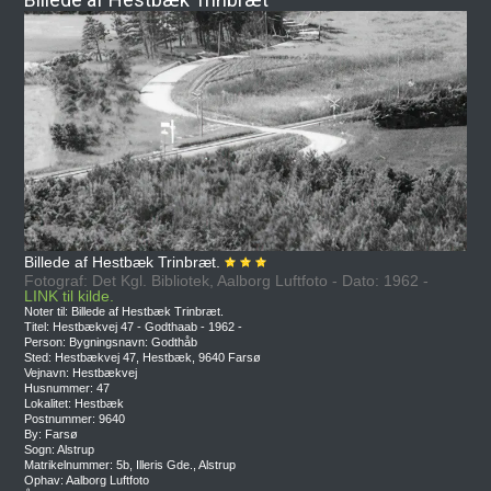
Billede af Hestbæk Trinbræt.
Fotograf: Det Kgl. Bibliotek, Aalborg Luftfoto - Dato: 1962 -
LINK til kilde.
Noter til: Billede af Hestbæk Trinbræt.
Titel: Hestbækvej 47 - Godthaab - 1962 -
Person: Bygningsnavn: Godthåb
Sted: Hestbækvej 47, Hestbæk, 9640 Farsø
Vejnavn: Hestbækvej
Husnummer: 47
Lokalitet: Hestbæk
Postnummer: 9640
By: Farsø
Sogn: Alstrup
Matrikelnummer: 5b, Illeris Gde., Alstrup
Ophav: Aalborg Luftfoto