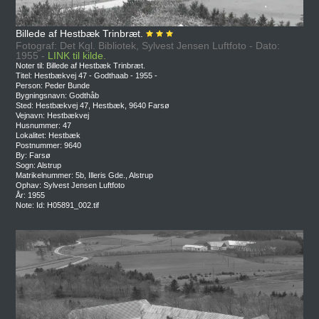
Billede af Hestbæk Trinbræt.
Fotograf: Det Kgl. Bibliotek, Sylvest Jensen Luftfoto - Dato:
1955 -
LINK til kilde.
Noter til: Billede af Hestbæk Trinbræt.
Titel: Hestbækvej 47 - Godthaab - 1955 -
Person: Peder Bunde
Bygningsnavn: Godthåb
Sted: Hestbækvej 47, Hestbæk, 9640 Farsø
Vejnavn: Hestbækvej
Husnummer: 47
Lokalitet: Hestbæk
Postnummer: 9640
By: Farsø
Sogn: Alstrup
Matrikelnummer: 5b, Illeris Gde., Alstrup
Ophav: Sylvest Jensen Luftfoto
År: 1955
Note: Id: H05891_002.tif