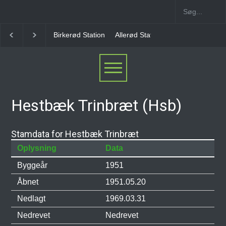
Allerød Station
Favrholm Station
Hillerød Lokal S
Hestbæk Trinbræt (Hsb)
Stamdata for Hestbæk Trinbræt
Oplysning
Data
Byggeår
1951
Åbnet
1951.05.20
Nedlagt
1969.03.31
Nedrevet
Nedrevet