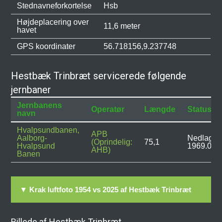
Stednavneforkortelse
Hsb
Højdeplacering over
11,6 meter
havet
GPS koordinater
56.718156,9.237748
Hestbæk Trinbræt servicerede følgende
jernbaner
Jernbanens
Operatør
Længde
Status
navn
Hvalpsundbanen,
APB
Aalborg-
Nedlagt:
(Oprindelig:
75,1
Hvalpsund
1969.03.
AHB)
Banen
▼ Krak luftfoto 1954 vs 2025 af Hestbæk Trinbræt
Billede af Hestbæk Trinbræt