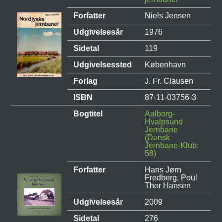
Forfatter
Niels Jensen
Udgivelsesår
1976
Sidetal
119
Udgivelsessted
København
Forlag
J. Fr. Clausen
ISBN
87-11-03756-3
Bogtitel
Aalborg-
Hvalpsund
Jernbane
(Dansk
Jernbane-Klub:
58)
Forfatter
Hans Jørn
Fredberg, Poul
Thor Hansen
Udgivelsesår
2009
Sidetal
276