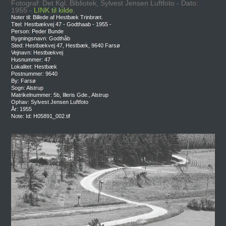
Fotograf: Det Kgl. Bibliotek, Sylvest Jensen Luftfoto - Dato:
1955 -
LINK til kilde.
Noter til: Billede af Hestbæk Trinbræt.
Titel: Hestbækvej 47 - Godthaab - 1955 -
Person: Peder Bunde
Bygningsnavn: Godthåb
Sted: Hestbækvej 47, Hestbæk, 9640 Farsø
Vejnavn: Hestbækvej
Husnummer: 47
Lokalitet: Hestbæk
Postnummer: 9640
By: Farsø
Sogn: Alstrup
Matrikelnummer: 5b, Illeris Gde., Alstrup
Ophav: Sylvest Jensen Luftfoto
År: 1955
Note: Id: H05891_002.tif