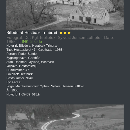
Billede af Hestbæk Trinbræt.
Fotograf: Det Kgl. Bibliotek, Sylvest Jensen Luftfoto - Dato:
1955 -
LINK til kilde.
Noter til: Billede af Hestbæk Trinbræt.
Titel: Hestbækvej 47 - Godthaab - 1955 -
Person: Peder Bunde
Bygningsnavn: Godthåb
Sted: Danmark, Jylland, Hestbæk
Vejnavn: Hestbækvej
Husnummer: 47
Lokalitet: Hestbæk
Postnummer: 9640
By: Farsø
Sogn: Matrikelnummer: Ophav: Sylvest Jensen Luftfoto
År: 1955
Note: Id: H05409_015.tif