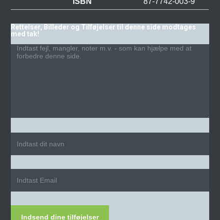
ISBN
87-7742-003-9
Rettelser, Billeder og Tilføjelser til denne side modtages
med tak!
Indsend dine tilføjelser