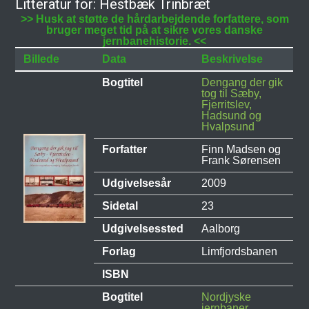
Litteratur for: Hestbæk Trinbræt
>> Husk at støtte de hårdarbejdende forfattere, som
bruger meget tid på at sikre vores danske
jernbanehistorie. <<
Billede
Data
Beskrivelse
Bogtitel
Dengang der gik
tog til Sæby,
Fjerritslev,
Hadsund og
Hvalpsund
Forfatter
Finn Madsen og
Frank Sørensen
Udgivelsesår
2009
Sidetal
23
Udgivelsessted
Aalborg
Forlag
Limfjordsbanen
ISBN
Bogtitel
Nordjyske
jernbaner