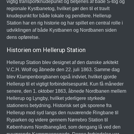
vigtig transportknudepunkt og betjenes af både S-tog og
regionale Kystbanetog, hvilket gør den til et travlt
knudepunkt for både lokale og pendlere. Hellerup
Station har en rig historie og har spillet en central rolle i
udviklingen af både Kystbanen og Nordbanen siden
dens opførelse.
Historien om Hellerup Station
Hellerup Station blev designet af den danske arkitekt
V.C.H. Wolf og åbnede den 22. juli 1863. Samme dag
blev Klampenborgbanen også indviet, hvilket gjorde
Hellerup til et vigtigt forbindelsespunkt. Kun få måneder
senere, den 1. oktober 1863, åbnede Nordbanen mellem
Hellerup og Lyngby, hvilket yderligere styrkede
stationens betydning. Historisk set gik sporene fra
Hellerup mod syd langs den nuværende Ringbane til
Ryparken og videre gennem Nørrebro Station til
Københavns Nordbanegård, som dengang lå ved den