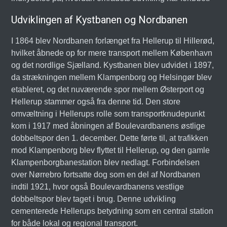
Udviklingen af Kystbanen og Nordbanen
I 1864 blev Nordbanen forlænget fra Hellerup til Hillerød,
hvilket åbnede op for mere transport mellem København
og det nordlige Sjælland. Kystbanen blev udvidet i 1897,
da strækningen mellem Klampenborg og Helsingør blev
etableret, og det nuværende spor mellem Østerport og
Hellerup stammer også fra denne tid. Den store
omvæltning i Hellerups rolle som transportknudepunkt
kom i 1917 med åbningen af Boulevardbanens østlige
dobbeltspor den 1. december. Dette førte til, at trafikken
mod Klampenborg blev flyttet til Hellerup, og den gamle
Klampenborgbanestation blev nedlagt. Forbindelsen
over Nørrebro fortsatte dog som en del af Nordbanen
indtil 1921, hvor også Boulevardbanens vestlige
dobbeltspor blev taget i brug. Denne udvikling
cementerede Hellerups betydning som en central station
for både lokal og regional transport.