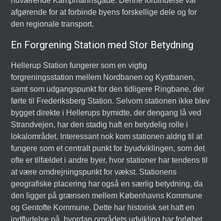
nuværende Kampmannsgade. Denne forbindelse var
afgørende for at forbinde byens forskellige dele og for
den regionale transport.
En Forgrening Station med Stor Betydning
Hellerup Station fungerer som en vigtig
forgreningsstation mellem Nordbanen og Kystbanen,
samt som udgangspunkt for den tidligere Ringbane, der
førte til Frederiksberg Station. Selvom stationen ikke blev
bygget direkte i Hellerups bymidte, der dengang lå ved
Strandvejen, har den stadig haft en betydelig rolle i
lokalområdet. Interessant nok kom stationen aldrig til at
fungere som et centralt punkt for byudviklingen, som det
ofte er tilfældet i andre byer, hvor stationer har tendens til
at være omdrejningspunkt for vækst. Stationens
geografiske placering har også en særlig betydning, da
den ligger på grænsen mellem Københavns Kommune
og Gentofte Kommune. Dette har historisk set haft en
indflydelse på, hvordan områdets udvikling har forløbet.