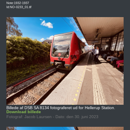
Note:1932-1937
Id:NO-0233_01.tif
Billede af DSB SA 8134 fotograferet ud for Hellerup Station.
Download billede
Fotograf: Jacob Laursen - Dato: den 30. juni 2023