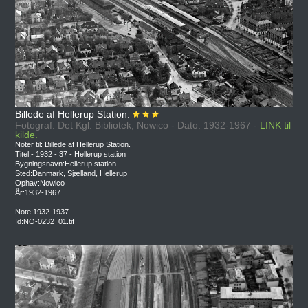
Billede af Hellerup Station.
Fotograf: Det Kgl. Bibliotek, Nowico - Dato: 1932-1967 -
LINK til
kilde.
Noter til: Billede af Hellerup Station.
Titel:- 1932 - 37 - Hellerup station
Bygningsnavn:Hellerup station
Sted:Danmark, Sjælland, Hellerup
Ophav:Nowico
År:1932-1967
Note:1932-1937
Id:NO-0232_01.tif