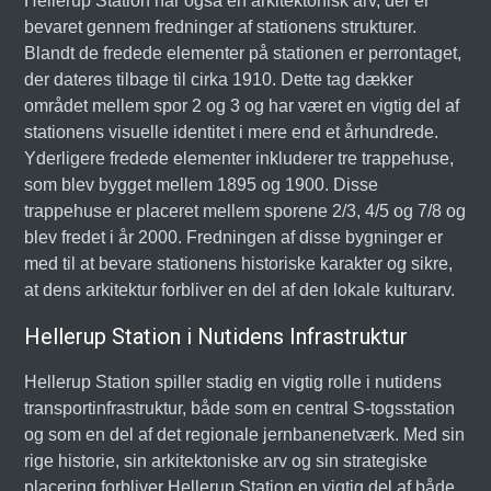
Hellerup Station har også en arkitektonisk arv, der er
bevaret gennem fredninger af stationens strukturer.
Blandt de fredede elementer på stationen er perrontaget,
der dateres tilbage til cirka 1910. Dette tag dækker
området mellem spor 2 og 3 og har været en vigtig del af
stationens visuelle identitet i mere end et århundrede.
Yderligere fredede elementer inkluderer tre trappehuse,
som blev bygget mellem 1895 og 1900. Disse
trappehuse er placeret mellem sporene 2/3, 4/5 og 7/8 og
blev fredet i år 2000. Fredningen af disse bygninger er
med til at bevare stationens historiske karakter og sikre,
at dens arkitektur forbliver en del af den lokale kulturarv.
Hellerup Station i Nutidens Infrastruktur
Hellerup Station spiller stadig en vigtig rolle i nutidens
transportinfrastruktur, både som en central S-togsstation
og som en del af det regionale jernbanenetværk. Med sin
rige historie, sin arkitektoniske arv og sin strategiske
placering forbliver Hellerup Station en vigtig del af både