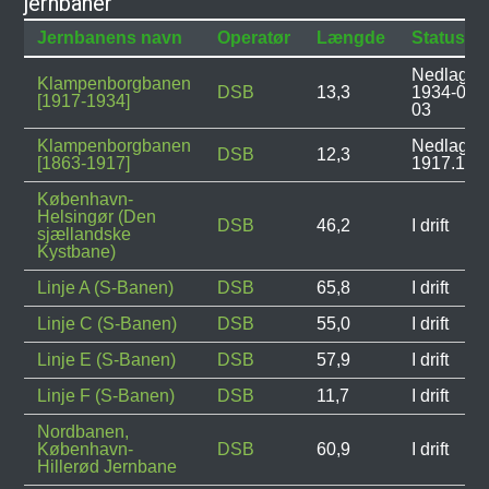
jernbaner
Jernbanens navn
Operatør
Længde
Status
Nedlagt:
Klampenborgbanen
DSB
13,3
1934-04-
[1917-1934]
03
Klampenborgbanen
Nedlagt:
DSB
12,3
[1863-1917]
1917.12.
København-
Helsingør (Den
DSB
46,2
I drift
sjællandske
Kystbane)
Linje A (S-Banen)
DSB
65,8
I drift
Linje C (S-Banen)
DSB
55,0
I drift
Linje E (S-Banen)
DSB
57,9
I drift
Linje F (S-Banen)
DSB
11,7
I drift
Nordbanen,
København-
DSB
60,9
I drift
Hillerød Jernbane