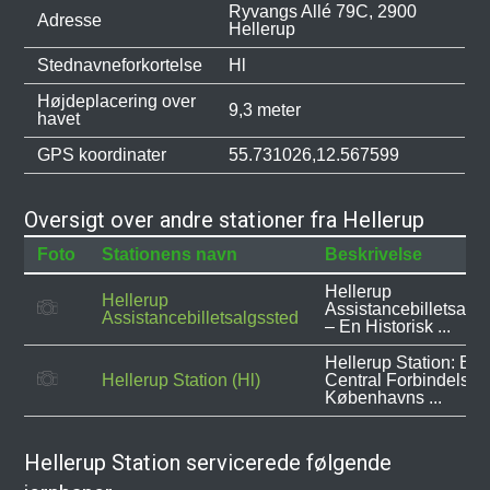
Ryvangs Allé 79C, 2900
Adresse
Hellerup
Stednavneforkortelse
Hl
Højdeplacering over
9,3 meter
havet
GPS koordinater
55.731026,12.567599
Oversigt over andre stationer fra Hellerup
Foto
Stationens navn
Beskrivelse
Hellerup
Hellerup
Assistancebilletsalg
Assistancebilletsalgssted
– En Historisk ...
Hellerup Station: En
Hellerup Station (Hl)
Central Forbindelse i
Københavns ...
Hellerup Station servicerede følgende