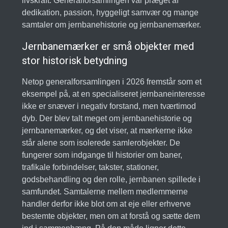
livskraft. Generalforsamlingen var præget af
dedikation, passion, hyggeligt samvær og mange
samtaler om jernbanehistorie og jernbanemærker.
Jernbanemærker er små objekter med
stor historisk betydning
Netop generalforsamlingen i 2026 fremstår som et
eksempel på, at en specialiseret jernbaneinteresse
ikke er snæver i negativ forstand, men tværtimod
dyb. Der blev talt meget om jernbanehistorie og
jernbanemærker, og det viser, at mærkerne ikke
står alene som isolerede samlerobjekter. De
fungerer som indgange til historier om baner,
trafikale forbindelser, takster, stationer,
godsbehandling og den rolle, jernbanen spillede i
samfundet. Samtalerne mellem medlemmerne
handler derfor ikke blot om at eje eller erhverve
bestemte objekter, men om at forstå og sætte dem