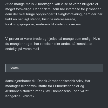
Af de mange mails vi modtager, kan vi se at vores brugere er
meget forskellige. Der er dem, som har interesse for jernbaner,
dem der skal bruge oplysninger til slægtsforskning, dem der har
købt en nedlagt station, historie interesserede,
Danmarks Jernbanemuseum
forskningsprojekter, materiale til skoleopgaver mv.
fejrer 50-års jubilæum med
storstilet
weekendarrangement
Vi prøver at være brede og hjælpe så mange som muligt. Hvis
Den 14. juni 2025
ARTIKEL
du mangler noget, har rettelser eller andet, så kontakt os
endeligt på vores mail.
Erling Nederland –
Infografiens Mester
Støtte
Den 8. maj 2025
ARTIKEL
danskejernbaner.dk, Dansk Jernbanehistorisk Arkiv, Har
modtaget økonomisk støtte fra Frimærkehandler og
Jernbanehistoriker Peer Olav Thomassens Fond v/Det
Kongelige Bibliotek.