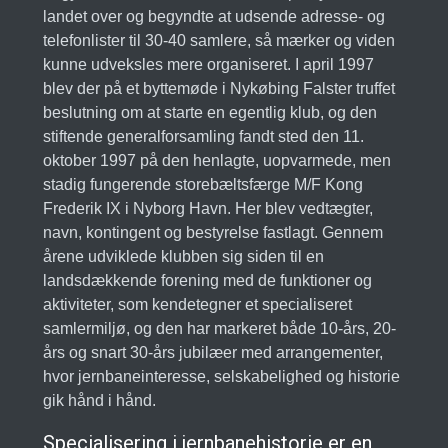
landet over og begyndte at udsende adresse- og
telefonlister til 30-40 samlere, så mærker og viden
kunne udveksles mere organiseret. I april 1997
blev der på et byttemøde i Nykøbing Falster truffet
beslutning om at starte en egentlig klub, og den
stiftende generalforsamling fandt sted den 11.
oktober 1997 på den henlagte, uopvarmede, men
stadig fungerende storebæltsfærge M/F Kong
Frederik IX i Nyborg Havn. Her blev vedtægter,
navn, kontingent og bestyrelse fastlagt. Gennem
årene udviklede klubben sig siden til en
landsdækkende forening med de funktioner og
aktiviteter, som kendetegner et specialiseret
samlermiljø, og den har markeret både 10-års, 20-
års og snart 30-års jubilæer med arrangementer,
hvor jernbaneinteresse, selskabelighed og historie
gik hånd i hånd.
Specialisering i jernbanehistorie er en