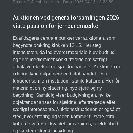
Fotograf: Jacob Laursen - Dato: 2026.04.18 12:22:59
Auktionen ved generalforsamlingen 2026
viste passion for jernbanemærker
Et af dagens centrale punkter var auktionen, som
begyndte omkring klokken 12:15. Her steg
intensiteten, da indleveret materiale blev budt ud,
og flere medlemmer konkurrerede om særligt
attraktive objekter og sjældne rariteter. Auktionen er
i denne type miljø mere end blot handel. Den
fungerer som en institution i samlerkulturen. Her får
materialet en ny placering, nye ejere og ny
betydning. Samtidig viser budgivningen, hvilke
objekter der anses for sjældne, eftertragtede eller
særligt interessante. Auktionssituationen er også et
sted, hvor erfaring og viden kommer til syne, fordi
køberne vurderer kvalitet, proveniens, sjældenhed
og samlerhistorisk betydning.