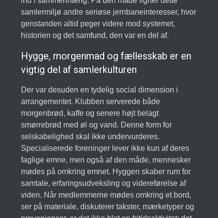
ind i sammenhæng. På den måde ligner dette
samlermiljø andre seriøse jernbaneinteresser, hvor
genstanden altid peger videre mod systemet,
historien og det samfund, den var en del af.
Hygge, morgenmad og fællesskab er en
vigtig del af samlerkulturen
Der var desuden en tydelig social dimension i
arrangementet. Klubben serverede både
morgenbrød, kaffe og senere højt belagt
smørrebrød med øl og vand. Denne form for
selskabelighed skal ikke undervurderes.
Specialiserede foreninger lever ikke kun af deres
faglige emne, men også af den måde, mennesker
mødes på omkring emnet. Hyggen skaber rum for
samtale, erfaringsudveksling og videreførelse af
viden. Når medlemmerne mødes omkring et bord,
ser på materiale, diskuterer takster, mærketyper og