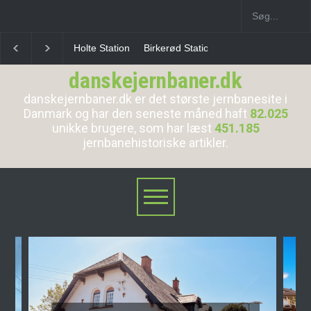
Birkerød Station
Allerød Station
Favrholm Statio
danskejernbaner.dk
danskejernbaner.dk er det største jernbanesite i
Danmark og har den seneste måned haft
82.025
unikke brugere, som har læst
451.185
jernbanehistoriske artikler.