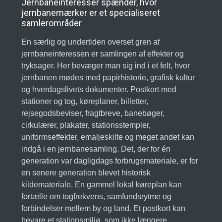
Jernbaneinteresser spænder, hvor
jernbanemærker er et specialiseret
samlerområder
En særlig og undertiden overset gren af
jernbaneinteressen er samlingen af effekter og
tryksager. Her bevæger man sig ind i et felt, hvor
jernbanen mødes med papirhistorie, grafisk kultur
og hverdagslivets dokumenter. Postkort med
stationer og tog, køreplaner, billetter,
rejsegodsbeviser, fragtbreve, banebøger,
cirkulærer, plakater, stationsstempler,
uniformseffekter, emaljeskilte og meget andet kan
indgå i en jernbanesamling. Det, der for én
generation var dagligdags forbrugsmateriale, er for
en senere generation blevet historisk
kildemateriale. En gammel lokal køreplan kan
fortælle om togfrekvens, samfundsrytme og
forbindelser mellem by og land. Et postkort kan
bevare et stationsmiljø, som ikke længere