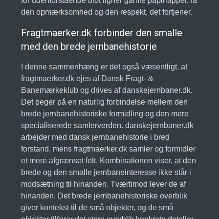
for udenforstående blot ligner gamle papirlapper, få
den opmærksomhed og den respekt, det fortjener.
Fragtmaerker.dk forbinder den smalle
med den brede jernbanehistorie
I denne sammenhæng er det også væsentligt, at
fragtmaerker.dk ejes af Dansk Fragt- &
Banemærkeklub og drives af danskejernbaner.dk.
Det peger på en naturlig forbindelse mellem den
brede jernbanehistoriske formidling og den mere
specialiserede samlerverden. danskejernbaner.dk
arbejder med dansk jernbanehistorie i bred
forstand, mens fragtmaerker.dk samler og formidler
et mere afgrænset felt. Kombinationen viser, at den
brede og den smalle jernbaneinteresse ikke står i
modsætning til hinanden. Tværtimod lever de af
hinanden. Det brede jernbanehistoriske overblik
giver kontekst til de små objekter, og de små