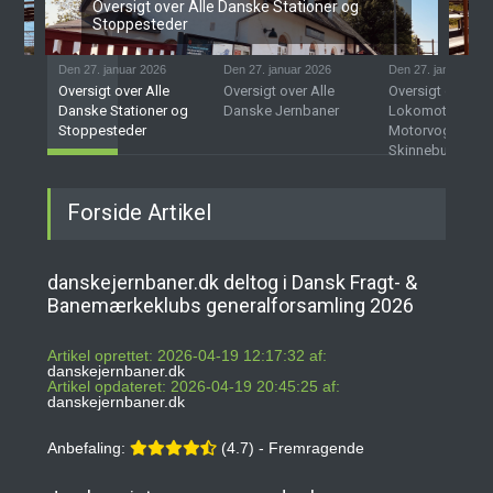
Oversigt over Alle Danske Stationer og
Stoppesteder
Den 27. januar 2026
Den 27. januar 2026
Den 27. januar 202
Oversigt over Alle
Oversigt over Alle
Oversigt over D
Danske Stationer og
Danske Jernbaner
Lokomotiver,
Stoppesteder
Motorvogne og
Skinnebusser
Forside Artikel
danskejernbaner.dk deltog i Dansk Fragt- &
Banemærkeklubs generalforsamling 2026
Artikel oprettet: 2026-04-19 12:17:32 af:
danskejernbaner.dk
Artikel opdateret: 2026-04-19 20:45:25 af:
danskejernbaner.dk
Anbefaling:
(4.7) - Fremragende