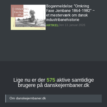
Boganmeldelse: "Omkring
Faxe Jernbane 1864-1982" –
et mesterværk om dansk
industribanehistorie
Den 13. januar 2026
ARTIKEL
Boganmeldelse: "Erindringer
fra Præstøbanen" – et
hovedværk i dansk
jernbanehistorie
Den 11. december 2025
ARTIKEL
Lige nu er der
575
aktive samtidige
brugere på danskejernbaner.dk
Banebasen: Det nye digitale
jernbane- og
sporvejshistoriske arkiv!
Om danskejernbaner.dk
Den 27. september 2025
ARTIKEL