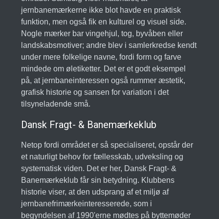
jernbanemærkerne ikke blot havde en praktisk
funktion, men også fik en kulturel og visuel side.
Nogle mærker bar vingehjul, tog, byvåben eller
landskabsmotiver; andre blev i samlerkredse kendt
under mere folkelige navne, fordi form og farve
mindede om øletiketter. Det er et godt eksempel
på, at jernbaneinteressen også rummer æstetik,
grafisk historie og sansen for variation i det
tilsyneladende små.
Dansk Fragt- & Banemærkeklub
Netop fordi området er så specialiseret, opstår der
et naturligt behov for fællesskab, udveksling og
systematisk viden. Det er her, Dansk Fragt- &
Banemærkeklub får sin betydning. Klubbens
historie viser, at den udsprang af et miljø af
jernbanefrimærkeinteresserede, som i
begyndelsen af 1990'erne mødtes på byttemøder