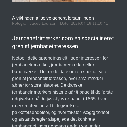
Afviklingen af selve generalforsamlingen
Fotograf: Jacob Laursen - Dato: 2026.04.18 11:10:41
Jernbanefrimærker som en specialiseret
gren af jernbaneinteressen
Netop i dette spændingsfelt ligger interessen for
jernbanefrimærker, jernbanemærker eller
banemærker. Her er der tale om en specialiseret
gren af jernbaneinteressen, hvor små mærker
åbner for store historier. De danske
jernbanefrimærkers historie går tilbage til de første
udgivelser på de jysk-fynske baner i 1865, hvor
mærker blev indført til frigørelse af
pakkeforsendelser, og hvor takster, vægtgrænser
og afstandsregler afspejlede det konkrete
jernbanenet, som dengang endnu var under