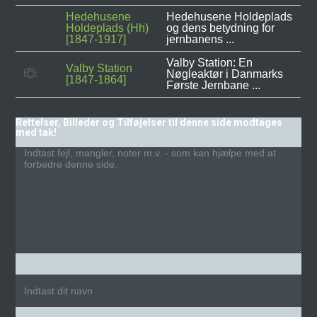
Hedehusene
Hedehusene Holdeplads
Holdeplads (Hh)
og dens betydning for
[1847-1917]
jernbanens ...
Valby Station: En
Valby Station
Nøgleaktør i Danmarks
[1847-1864]
Første Jernbane ...
Rettelser, Billeder og Tilføjelser til denne side modtages
med tak!