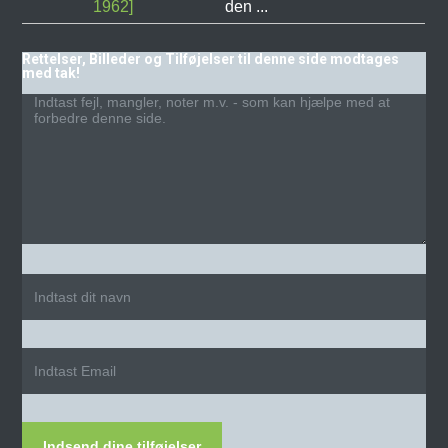
1962]
den ...
Rettelser, Billeder og Tilføjelser til denne side modtages
med tak!
Indsend dine tilføjelser